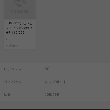
【BGS10】セレビ
ィ＆フシギバナGX
HR 110/095
-
出品数 0
レアリティ
SR
封入パック
タッグボルト
型番
105/095