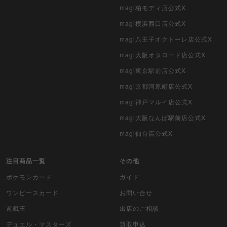
magi柏モディ店公式X
magi横浜西口店公式X
magi八王子オクトーレ店公式X
magi大阪オタロード店公式X
magi東京駅前店公式X
magi京都河原町店公式X
magi神戸マルイ店公式X
magi大阪なんば駅前店公式X
magi仙台店公式X
注目商品一覧
その他
ポケモンカード
ガイド
ワンピースカード
お問い合せ
遊戯王
出店のご相談
デュエル・マスターズ
買取申込