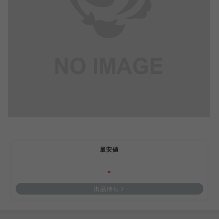
最安値
-
出品待ち