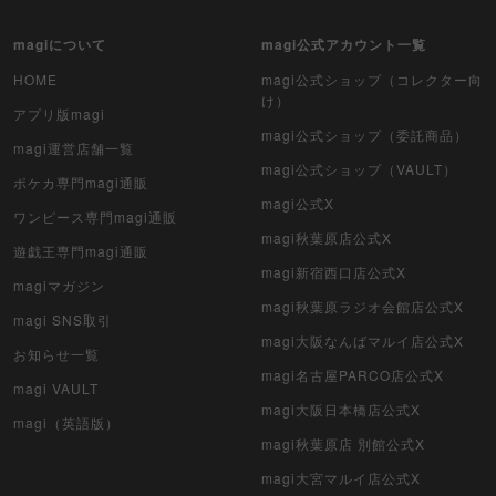
magiについて
magi公式アカウント一覧
HOME
magi公式ショップ（コレクター向
け）
アプリ版magi
magi公式ショップ（委託商品）
magi運営店舗一覧
magi公式ショップ（VAULT）
ポケカ専門magi通販
magi公式X
ワンピース専門magi通販
magi秋葉原店公式X
遊戯王専門magi通販
magi新宿西口店公式X
magiマガジン
magi秋葉原ラジオ会館店公式X
magi SNS取引
magi大阪なんばマルイ店公式X
お知らせ一覧
magi名古屋PARCO店公式X
magi VAULT
magi大阪日本橋店公式X
magi（英語版）
magi秋葉原店 別館公式X
magi大宮マルイ店公式X