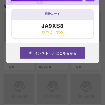
関連製品
招待コード
JA9XS8
コピーする
【BGS10】コイキ
【BGS10】ピカチ
【BGS10】ゲンガ
ング＆ホエルオーG
ュウ＆ゼクロムGX
ー＆ミミッキュGX
インストールはこちらから
X SR 099/095
SR 100/095
SR 102/095
-
-
-
出品数 0
出品数 0
出品数 0