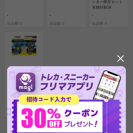
ンター限定セット
未開封BOX
-
-
-
出品数 0
出品数 0
出品数 0
拡張パック「タッ
グボルト」発売記
念 イオン限定スペ
シャルパック 未開
封BOX
-
出品数 0