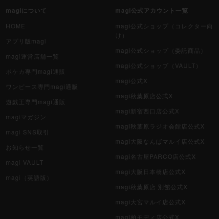
magiについて
magi公式アカウント一覧
HOME
magi公式ショップ（コレクター向
け）
アプリ版magi
magi公式ショップ（委託商品）
magi運営店舗一覧
magi公式ショップ（VAULT）
ポケカ専門magi通販
magi公式X
ワンピース専門magi通販
magi秋葉原店公式X
遊戯王専門magi通販
magi新宿西口店公式X
magiマガジン
magi秋葉原ラジオ会館店公式X
magi SNS取引
magi大阪なんばマルイ店公式X
お知らせ一覧
magi名古屋PARCO店公式X
magi VAULT
magi大阪日本橋店公式X
magi（英語版）
magi秋葉原店 別館公式X
magi大宮マルイ店公式X
magi柏モディ店公式X