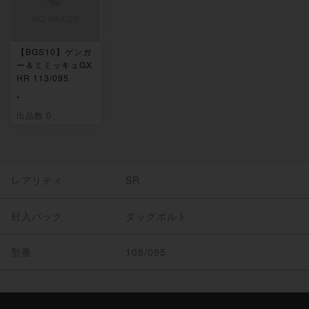
【BGS10】ゲンガ
ー＆ミミッキュGX
HR 113/095
-
出品数 0
レアリティ
SR
封入パック
タッグボルト
型番
108/095