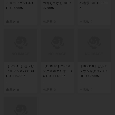
イ＆カビゴンGX S
のおもてなし SR 1
の暗示 SR 109/09
R 106/095
07/095
5
-
-
-
出品数 0
出品数 0
出品数 0
【BGS10】セレビ
【BGS10】コイキ
【BGS10】ピカチ
ィ＆フシギバナGX
ング＆ホエルオーG
ュウ＆ゼクロムGX
HR 110/095
X HR 111/095
HR 112/095
-
-
-
出品数 0
出品数 0
出品数 0