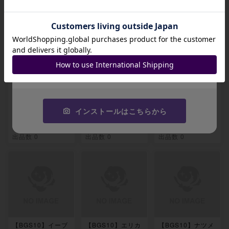
関連製品
招待コード
JA9XS8
コピーする
【BGS10】ゲンガ
【BGS10】ラティ
【BGS10】ラティ
ー＆ミミッキュGX
アス＆ラティオスG
アス＆ラティオスG
SR 103/095
X SR 104/095
X SR 105/095
インストールはこちらから
-
-
-
出品数 0
出品数 0
出品数 0
【BGS10】イーブ
【BGS10】エリカ
【BGS10】ナツメ