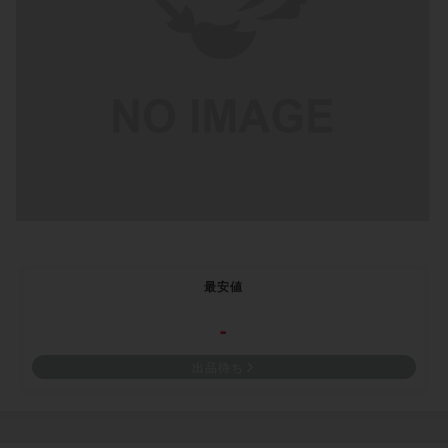
最安値
-
出品待ち