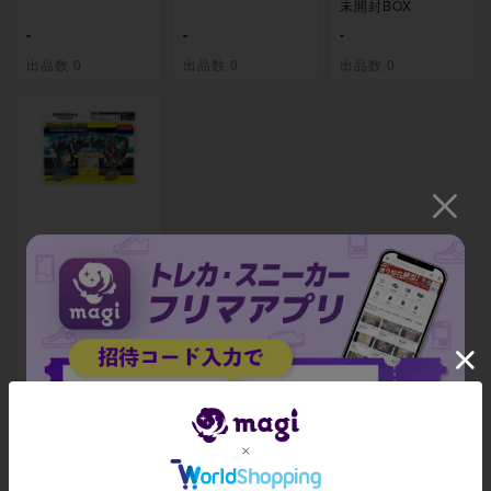
未開封BOX
-
-
-
出品数 0
出品数 0
出品数 0
拡張パック「タッ
グボルト」発売記
念 イオン限定スペ
シャルパック 未開
封BOX
-
出品数 0