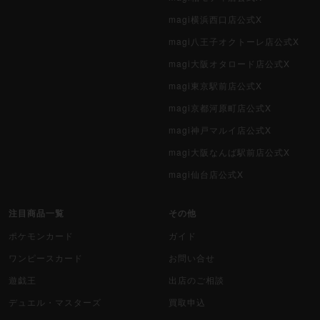
magi横浜西口店公式X
magi八王子オクトーレ店公式X
magi大阪オタロード店公式X
magi東京駅前店公式X
magi京都河原町店公式X
magi神戸マルイ店公式X
magi大阪なんば駅前店公式X
magi仙台店公式X
注目商品一覧
その他
ポケモンカード
ガイド
ワンピースカード
お問い合せ
遊戯王
出店のご相談
デュエル・マスターズ
買取申込