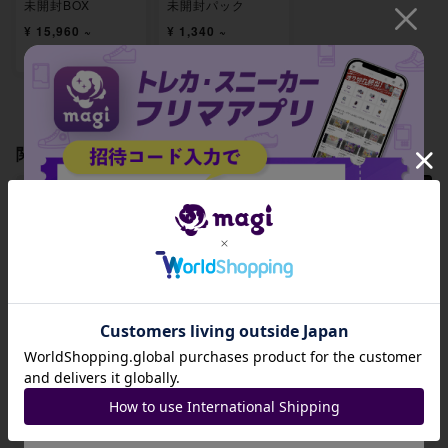
未開封BOX
未開封パック
¥ 15,960 ~
¥ 1,340 ~
出品数 38
出品数 5
関連製品
ロケット団のズバ
ロケット団のゴル
ロケット団のゴル
招待コード
ット(エネルギーマ
バット(エネルギー
バット 100/193
ーク柄/ミラー仕様)
マーク柄/ミラー仕
JA9XS8
099/193
様) 100/193
-
-
¥ 130 ~
コピーする
出品数 0
出品数 0
出品数 1