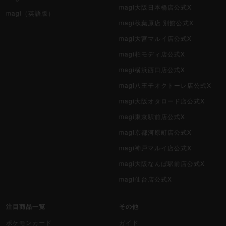
magi大阪日本橋店公式X
magi（英語版）
magi秋葉原店 別館公式X
magi大宮マルイ店公式X
magi柏モディ店公式X
magi横浜西口店公式X
magi八王子オクトーレ店公式X
magi大阪オタロード店公式X
magi東京駅前店公式X
magi京都河原町店公式X
magi神戸マルイ店公式X
magi大阪なんば駅前店公式X
magi仙台店公式X
注目商品一覧
その他
ポケモンカード
ガイド