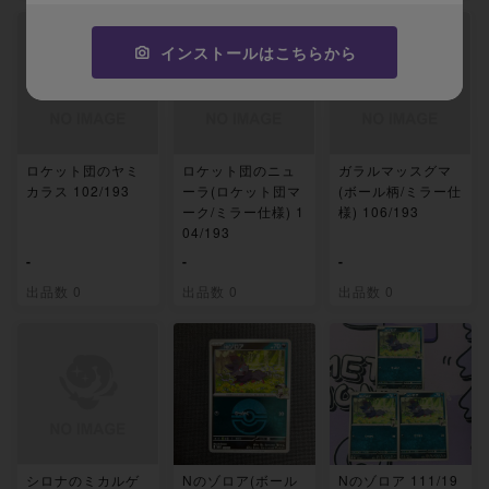
インストールはこちらから
ロケット団のヤミ
ロケット団のニュ
ガラルマッスグマ
カラス 102/193
ーラ(ロケット団マ
(ボール柄/ミラー仕
ーク/ミラー仕様) 1
様) 106/193
04/193
-
-
-
出品数 0
出品数 0
出品数 0
シロナのミカルゲ
Nのゾロア(ボール
Nのゾロア 111/19