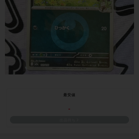
最安値
-
出品待ち