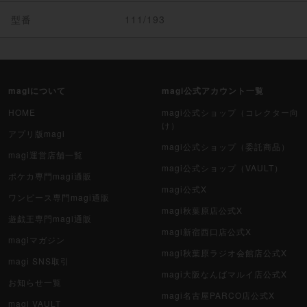
型番
111/193
magiについて
magi公式アカウント一覧
HOME
magi公式ショップ（コレクター向
け）
アプリ版magi
magi公式ショップ（委託商品）
magi運営店舗一覧
magi公式ショップ（VAULT）
ポケカ専門magi通販
magi公式X
ワンピース専門magi通販
magi秋葉原店公式X
遊戯王専門magi通販
magi新宿西口店公式X
magiマガジン
magi秋葉原ラジオ会館店公式X
magi SNS取引
magi大阪なんばマルイ店公式X
お知らせ一覧
magi名古屋PARCO店公式X
magi VAULT