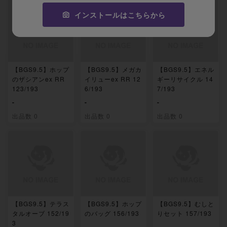
インストールはこちらから
【BGS9.5】ホップ
【BGS9.5】メガカ
【BGS9.5】エネル
のザシアンex RR
イリューex RR 12
ギーリサイクル 14
123/193
6/193
7/193
-
-
-
出品数 0
出品数 0
出品数 0
【BGS9.5】テラス
【BGS9.5】ホップ
【BGS9.5】むしと
タルオーブ 152/19
のバッグ 156/193
りセット 157/193
3