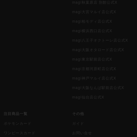
magi秋葉原店 別館公式X
magi大宮マルイ店公式X
magi柏モディ店公式X
magi横浜西口店公式X
magi八王子オクトーレ店公式X
magi大阪オタロード店公式X
magi東京駅前店公式X
magi京都河原町店公式X
magi神戸マルイ店公式X
magi大阪なんば駅前店公式X
magi仙台店公式X
注目商品一覧
その他
ポケモンカード
ガイド
ワンピースカード
お問い合せ