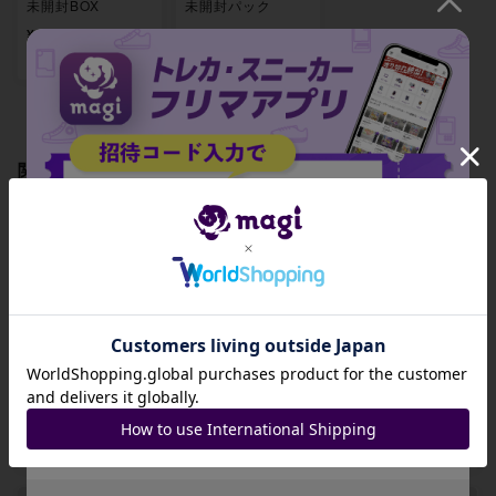
未開封BOX
未開封パック
¥ 15,960 ~
¥ 1,340 ~
出品数 39
出品数 5
関連製品
招待コード
【BGS9.5】メガズ
【BGS9.5】Nのゾ
【BGS9.5】ゲノセ
ルズキンex RR 11
ロアークex RR 11
クトex RR 119/19
JA9XS8
0/193
2/193
3
-
-
-
コピーする
出品数 0
出品数 0
出品数 0