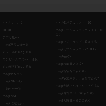
magiについて
magi公式アカウント一覧
HOME
magi公式ショップ（コレクター向
け）
アプリ版magi
magi公式ショップ（委託商品）
magi運営店舗一覧
magi公式ショップ（VAULT）
ポケカ専門magi通販
magi公式X
ワンピース専門magi通販
magi秋葉原店公式X
遊戯王専門magi通販
magi新宿西口店公式X
magiマガジン
magi秋葉原ラジオ会館店公式X
magi SNS取引
magi大阪なんばマルイ店公式X
お知らせ一覧
magi名古屋PARCO店公式X
magi VAULT
magi大阪日本橋店公式X
magi（英語版）