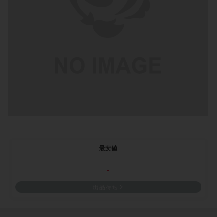
最安値
-
出品待ち