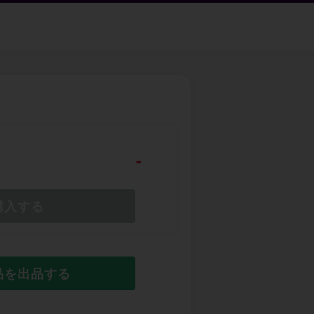
-
購入する
品を出品する