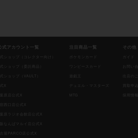
i公式アカウント一覧
注目商品一覧
その他
i公式ショップ（コレクター向け）
ポケモンカード
ガイド
i公式ショップ（委託商品）
ワンピースカード
お問い
公式ショップ（VAULT）
遊戯王
出店の
公式X
デュエル・マスターズ
買取申
秋葉原店公式X
MTG
採用情
新宿西口店公式X
i秋葉原ラジオ会館店公式X
i大阪なんばマルイ店公式X
名古屋PARCO店公式X