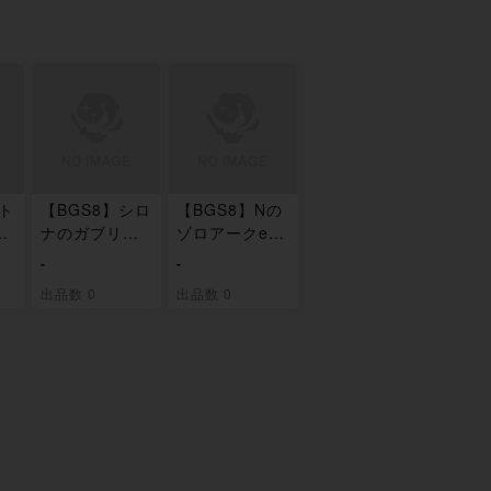
ロト
【BGS8】シロ
【BGS8】Nの
ー
ナのガブリア
ゾロアークex
ラ
スex RR 090/
RR 112/193
-
-
1
193
出品数 0
出品数 0