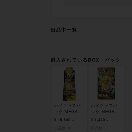
出品中一覧
封入されているBOX・パック
ハイクラスパ
ハイクラスパ
ック MEGAド
ック MEGAド
リームex 未開
リームex 未開
¥ 15,640 ~
¥ 1,340 ~
封BOX
封パック
出品数 39
出品数 5