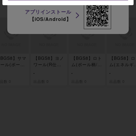
アプリインストール
【iOS/Android】
BGS8】サマ
【BGS8】ヨノ
【BGS8】ロト
【BGS8】
ール(ボール
ワール(R仕様)
ム(ボール柄/ミ
ム(エネルギ
/ミラー仕様)
074/193
ラー仕様) 07
マーク柄/ミ
-
-
-
73/193
6/193
ー仕様) 076/
品数 0
出品数 0
出品数 0
出品数 0
93