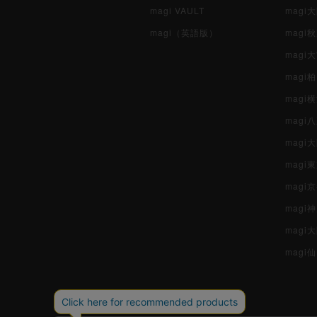
magi VAULT
magi
magi（英語版）
magi
magi
magi
magi
mag
mag
magi
magi
magi
mag
magi