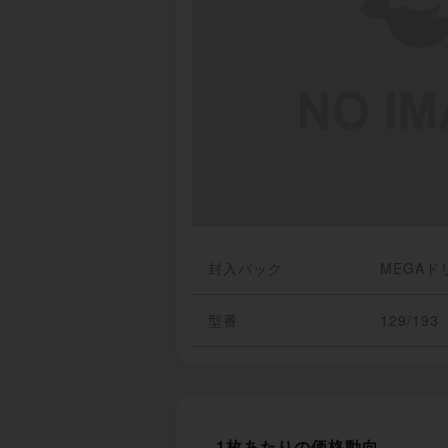
封入パック
MEGAド
型番
129/193
1枚あたりの価格動向