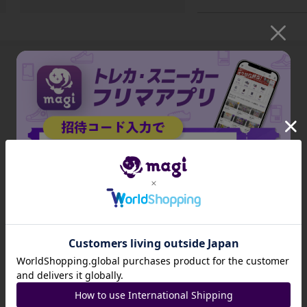
出品がありません
招待コード
JA9XS8