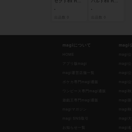
セクトex RR
パルトex RR
119/193
134/193
-
-
出品数 0
出品数 0
magiについて
mag
HOME
mag
アプリ版magi
mag
magi運営店舗一覧
magi
ポケカ専門magi通販
magi
ワンピース専門magi通販
magi
遊戯王専門magi通販
magi
magiマガジン
mag
magi SNS取引
mag
お知らせ一覧
magi