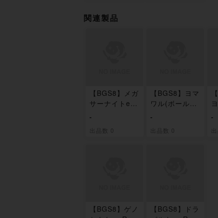
関連製品
【BGS8】メガ
【BGS8】ヨマ
【
サーナイトex
ワル(ボール柄/
ヨ
RR 071/193
ミラー仕様) 0
柄
-
-
-
72/193
0
出品数 0
出品数 0
出
【BGS8】ゲノ
【BGS8】ドラ