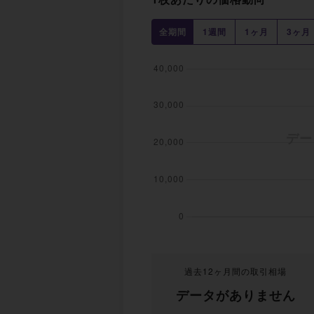
全期間
1週間
1ヶ月
3ヶ月
過去12ヶ月間の取引相場
データがありません