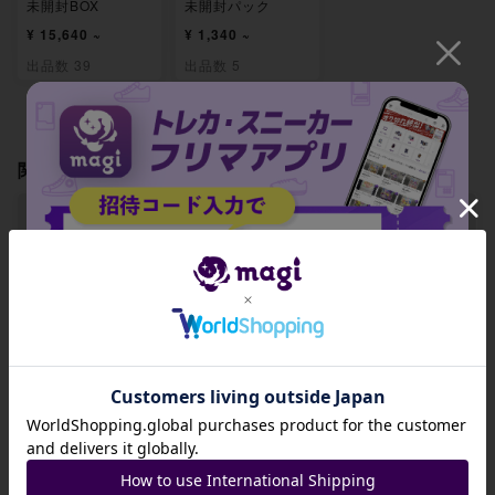
未開封BOX
未開封パック
¥ 15,640 ~
¥ 1,340 ~
出品数 39
出品数 5
関連製品
【ARS10+】メガ
【ARS10+】ヤン
【ARS10+】タン
ルカリオex RR 09
チャム 093/193
ドン(エネルギーマ
招待コード
2/193
ーク柄/ミラー仕様)
095/193
JA9XS8
-
-
-
出品数 0
出品数 0
出品数 0
コピーする