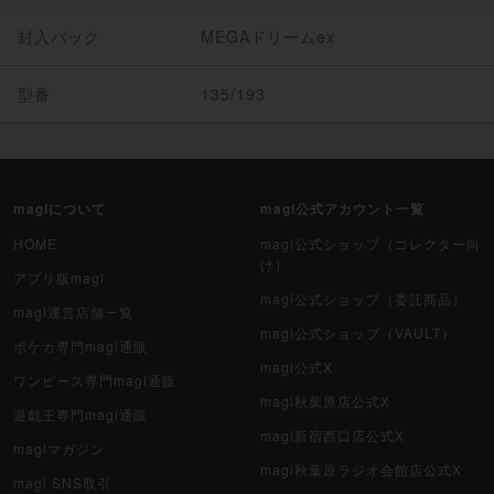
封入パック
MEGAドリームex
型番
135/193
magiについて
magi公式アカウント一覧
HOME
magi公式ショップ（コレクター向
け）
アプリ版magi
magi公式ショップ（委託商品）
magi運営店舗一覧
magi公式ショップ（VAULT）
ポケカ専門magi通販
magi公式X
ワンピース専門magi通販
magi秋葉原店公式X
遊戯王専門magi通販
magi新宿西口店公式X
magiマガジン
magi秋葉原ラジオ会館店公式X
magi SNS取引