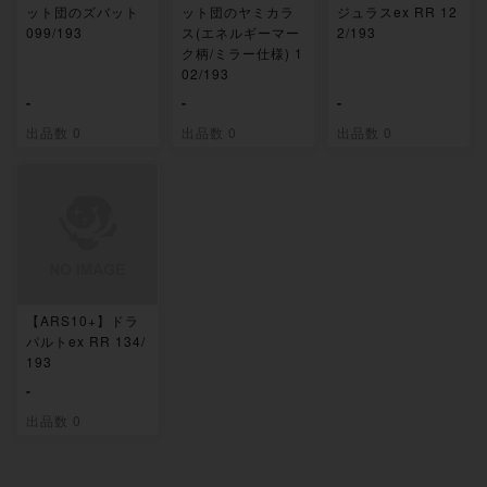
ット団のズバット
ット団のヤミカラ
ジュラスex RR 12
099/193
ス(エネルギーマー
2/193
ク柄/ミラー仕様) 1
02/193
-
-
-
出品数 0
出品数 0
出品数 0
【ARS10+】ドラ
パルトex RR 134/
193
-
出品数 0