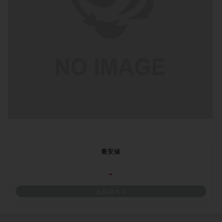
最安値
-
出品待ち