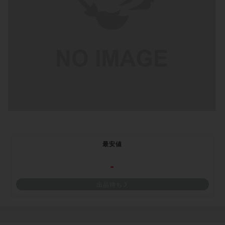
最安値
-
出品待ち