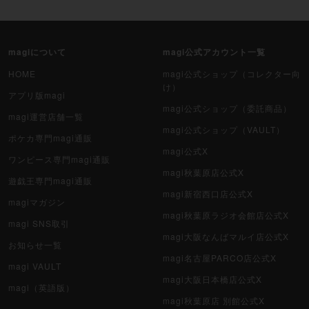
magiについて
magi公式アカウント一覧
HOME
magi公式ショップ（コレクター向
け）
アプリ版magi
magi公式ショップ（委託商品）
magi運営店舗一覧
magi公式ショップ（VAULT）
ポケカ専門magi通販
magi公式X
ワンピース専門magi通販
magi秋葉原店公式X
遊戯王専門magi通販
magi新宿西口店公式X
magiマガジン
magi秋葉原ラジオ会館店公式X
magi SNS取引
magi大阪なんばマルイ店公式X
お知らせ一覧
magi名古屋PARCO店公式X
magi VAULT
magi大阪日本橋店公式X
magi（英語版）
magi秋葉原店 別館公式X