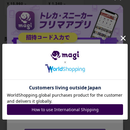
¥ 15,960 ~
¥ 1,340 ~
出品数 38
出品数 5
関連製品
招待コード
【PSA9】メガルカ
【PSA9】ロケット
【PSA9】メガズル
リオex RR 092/19
団のクロバットex
ズキンex RR 110/
3
RR 101/193
193
JA9XS8
-
-
-
コピーする
出品数 0
出品数 0
出品数 0