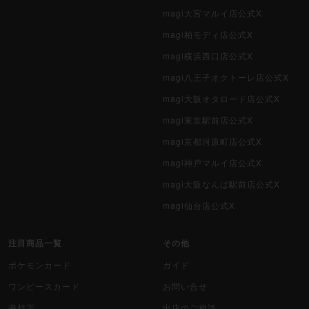
magi大宮マルイ店公式X
magi柏モディ店公式X
magi横浜西口店公式X
magi八王子オクトーレ店公式X
magi大阪オタロード店公式X
magi東京駅前店公式X
magi京都河原町店公式X
magi神戸マルイ店公式X
magi大阪なんば駅前店公式X
magi仙台店公式X
注目商品一覧
その他
ポケモンカード
ガイド
ワンピースカード
お問い合せ
遊戯王
出店のご相談