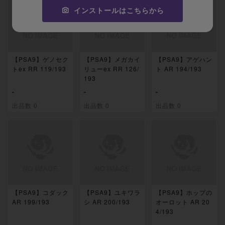
インストールはこちらから
【PSA9】ゲノセク
【PSA9】メガカイ
【PSA9】アゲハン
トex RR 119/193
リューex RR 126/
ト AR 194/193
193
-
-
-
出品数 0
出品数 0
出品数 0
【PSA9】コダック
【PSA9】ユキワラ
【PSA9】ホップの
AR 199/193
シ AR 200/193
オーロット AR 20
4/193
-
-
-