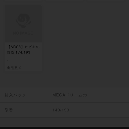
【ARS8】ヒビキの
冒険 174/193
-
出品数 0
封入パック
MEGAドリームex
型番
149/193