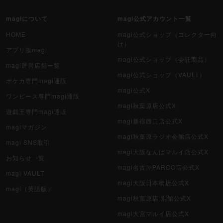
magiについて
magi公式アカウント一覧
HOME
magi公式ショップ（コレクター向
け）
アプリ版magi
magi公式ショップ（委託商品）
magi運営店舗一覧
magi公式ショップ（VAULT）
ポケカ専門magi通販
magi公式X
ワンピース専門magi通販
magi秋葉原店公式X
遊戯王専門magi通販
magi新宿西口店公式X
magiマガジン
magi秋葉原ラジオ会館店公式X
magi SNS取引
magi大阪なんばマルイ店公式X
お知らせ一覧
magi名古屋PARCO店公式X
magi VAULT
magi大阪日本橋店公式X
magi（英語版）
magi秋葉原店 別館公式X
magi大宮マルイ店公式X