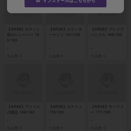
インストールはこちらから
【ARS8】ロケット
【ARS8】カウンタ
【ARS8】ブレイブ
団のレシーバー 16
ーゲイン 161/193
バングル 166/193
0/193
-
-
-
出品数 0
出品数 0
出品数 0
【ARS8】アイリス
【ARS8】カナリィ
【ARS8】サーファ
の闘志 168/193
170/193
ー 171/193
-
-
-
出品数 0
出品数 0
出品数 0