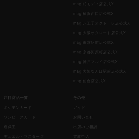
magi柏モディ店公式X
magi横浜西口店公式X
magi八王子オクトーレ店公式X
magi大阪オタロード店公式X
magi東京駅前店公式X
magi京都河原町店公式X
magi神戸マルイ店公式X
magi大阪なんば駅前店公式X
magi仙台店公式X
注目商品一覧
その他
ポケモンカード
ガイド
ワンピースカード
お問い合せ
遊戯王
出店のご相談
デュエル・マスターズ
買取申込