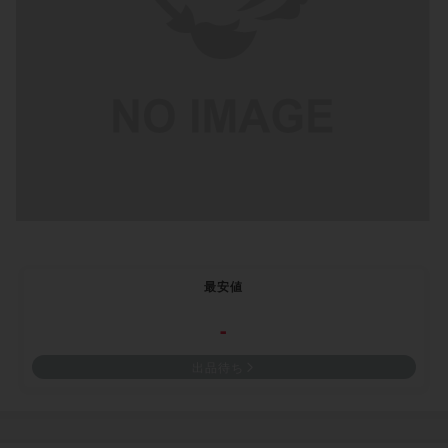
最安値
-
出品待ち