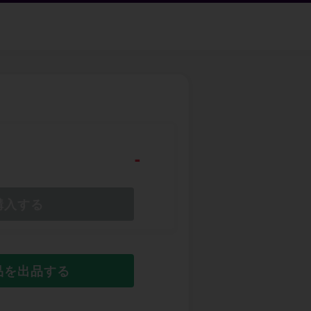
-
購入する
品を出品する