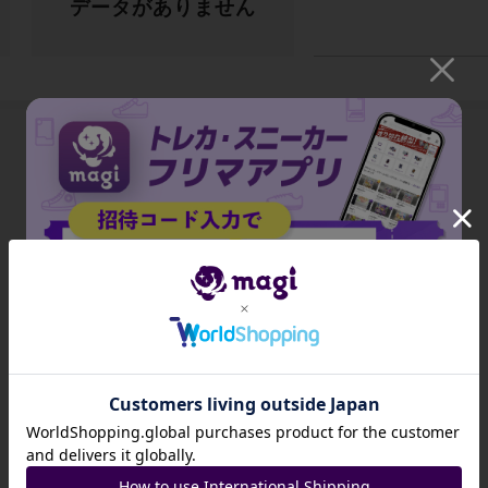
データがありません
出品がありません
招待コード
JA9XS8