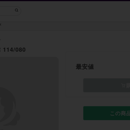
x
ム
114/080
最安値
この商