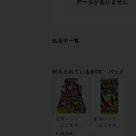
データがありません
出品中一覧
封入されているBOX・パック
拡張パック
拡張パック
「ムニキスゼ
「ムニキスゼ
ロ」 未開封BO
ロ」 未開封パ
¥ 10,054 ~
-