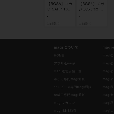
【BGS8】ユカ
【BGS8】メガ
リ SAR 116/0
ジガルデex M
80
UR 117/080
-
-
出品数 0
出品数 0
magiについて
mag
HOME
mag
アプリ版magi
mag
magi運営店舗一覧
magi
ポケカ専門magi通販
magi
ワンピース専門magi通販
magi
遊戯王専門magi通販
magi
magiマガジン
mag
magi SNS取引
mag