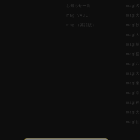
お知らせ一覧
magi
magi VAULT
magi
magi（英語版）
magi
magi
magi
magi
mag
mag
magi
magi
magi
mag
magi