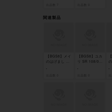
X
ック
出品数 7
出品数 0
関連製品
【BGS8】メイ
【BGS8】ユカ
【
のはげまし SR
リ SR 108/08
の
107/080
0
8
-
-
-
出品数 0
出品数 0
出