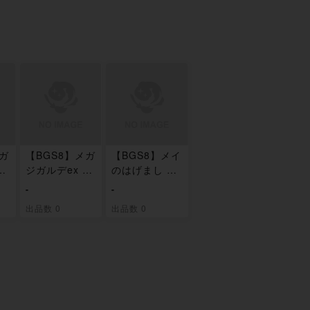
メガ
【BGS8】メガ
【BGS8】メイ
SA
ジガルデex SA
のはげまし SA
R 113/080
R 115/080
-
-
出品数 0
出品数 0