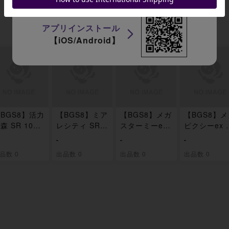
アプリインストール
【iOS/Android】
BGS8】活力
【BGS8】ミア
【BGS8】メガ
【BGS8】
森 SR 109/0
レシティ SR 1
スターミーex
ピクシーex 
0
10/080
SAR 111/080
R 112/080
-
-
-
品数 0
出品数 0
出品数 0
出品数 0