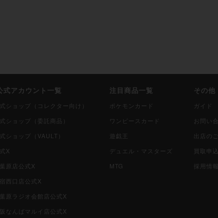
i公式アカウント一覧
注目商品一覧
その他
i公式ショップ（コレクター向け）
ポケモンカード
ガイド
i公式ショップ（委託商品）
ワンピースカード
お問い
公式ショップ（VAULT）
遊戯王
出店の
公式X
デュエル・マスターズ
買取申
秋葉原店公式X
MTG
採用情
新宿西口店公式X
i秋葉原ラジオ会館店公式X
i大阪なんばマルイ店公式X