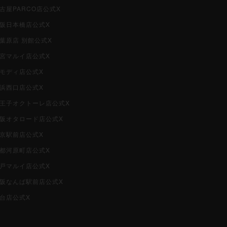
名古屋PARCO店公式X
大阪日本橋店公式X
秋葉原店 別館公式X
大宮マルイ店公式X
柏モディ店公式X
横浜西口店公式X
i八王子オクトーレ店公式X
i大阪オタロード店公式X
東京駅前店公式X
京都河原町店公式X
神戸マルイ店公式X
i大阪なんば駅前店公式X
仙台店公式X