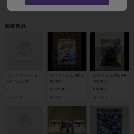
関連製品
ブレイブバンクル
カスミの元気 SR 1
グラジオの決戦 SR
SR 107/081
08/081
109/081
-
¥ 7,200 ~
¥ 450 ~
出品数 0
出品数 1
出品数 1