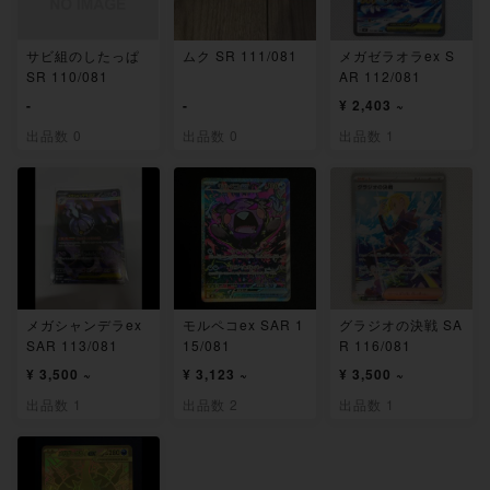
サビ組のしたっぱ
ムク SR 111/081
メガゼラオラex S
SR 110/081
AR 112/081
-
-
¥ 2,403 ~
出品数 0
出品数 0
出品数 1
メガシャンデラex
モルペコex SAR 1
グラジオの決戦 SA
SAR 113/081
15/081
R 116/081
¥ 3,500 ~
¥ 3,123 ~
¥ 3,500 ~
出品数 1
出品数 2
出品数 1