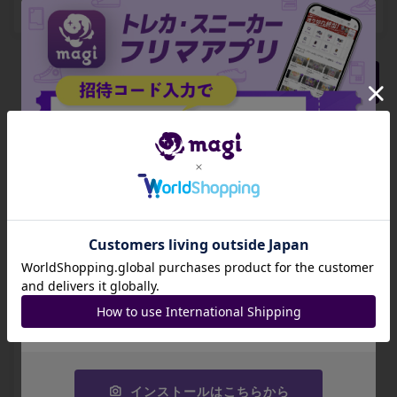
¥ 5,000
¥ 10,000
¥ 9,000
7
5
18
もっと見る
封入されているBOX・パック
招待コード
JA9XS8
拡張パック「アビ
拡張パック「アビ
コピーする
スアイ」 未開封BO
スアイ」 未開封パ
X
ック
¥ 9,000 ~
¥ 661 ~
インストールはこちらから
出品数 14
出品数 5