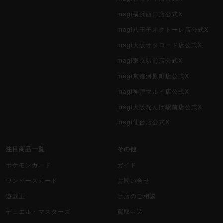
magi横浜西口店公式X
magi八王子オクトーレ店公式X
magi大阪オタロード店公式X
magi東京駅前店公式X
magi京都河原町店公式X
magi神戸マルイ店公式X
magi大阪なんば駅前店公式X
magi仙台店公式X
注目商品一覧
その他
ポケモンカード
ガイド
ワンピースカード
お問い合せ
遊戯王
出店のご相談
デュエル・マスターズ
買取申込