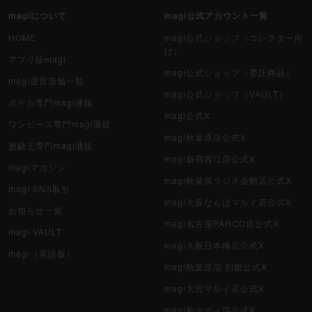
magiについて
magi公式アカウント一覧
HOME
magi公式ショップ（コレクター向
け）
アプリ版magi
magi公式ショップ（委託商品）
magi運営店舗一覧
magi公式ショップ（VAULT）
ポケカ専門magi通販
magi公式X
ワンピース専門magi通販
magi秋葉原店公式X
遊戯王専門magi通販
magi新宿西口店公式X
magiマガジン
magi秋葉原ラジオ会館店公式X
magi SNS取引
magi大阪なんばマルイ店公式X
お知らせ一覧
magi名古屋PARCO店公式X
magi VAULT
magi大阪日本橋店公式X
magi（英語版）
magi秋葉原店 別館公式X
magi大宮マルイ店公式X
magi柏モディ店公式X