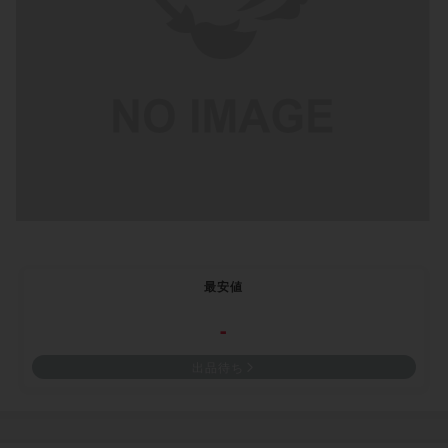
最安値
-
出品待ち