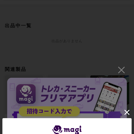
出品中一覧
出品がありません
関連製品
ゾロアーク(キラ) 0
フーパ(R仕様) 08
ガオガエンGX RR
79/173
1/173
082/173
-
-
-