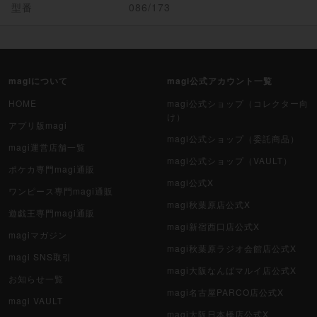
型番
086/173
magiについて
magi公式アカウント一覧
HOME
magi公式ショップ（コレクター向
け）
アプリ版magi
magi公式ショップ（委託商品）
magi運営店舗一覧
magi公式ショップ（VAULT）
ポケカ専門magi通販
magi公式X
ワンピース専門magi通販
magi秋葉原店公式X
遊戯王専門magi通販
magi新宿西口店公式X
magiマガジン
magi秋葉原ラジオ会館店公式X
magi SNS取引
magi大阪なんばマルイ店公式X
お知らせ一覧
magi名古屋PARCO店公式X
magi VAULT
magi大阪日本橋店公式X