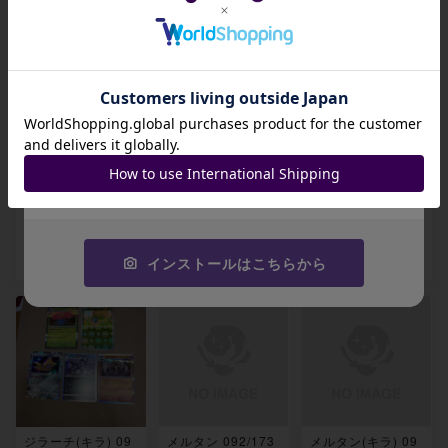
出品数 0
出品数 0
出品数 0
招待コード
JA9XS8
コピーする
ルカリオ&メルメタ
アローラダグトリ
レアコイル(キラ) 0
ルGX RR 083/173
オ(キラ) 085/173
87/173
-
-
-
インストールはこちらから
出品数 0
出品数 0
出品数 0
ジラーチ(キラ) 09
メルタン 092/173
メルタン(キラ) 09