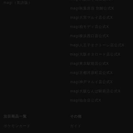
magi（英語版）
magi秋葉原店 別館公式X
magi大宮マルイ店公式X
magi柏モディ店公式X
magi横浜西口店公式X
magi八王子オクトーレ店公式X
magi大阪オタロード店公式X
magi東京駅前店公式X
magi京都河原町店公式X
magi神戸マルイ店公式X
magi大阪なんば駅前店公式X
magi仙台店公式X
注目商品一覧
その他
ポケモンカード
ガイド