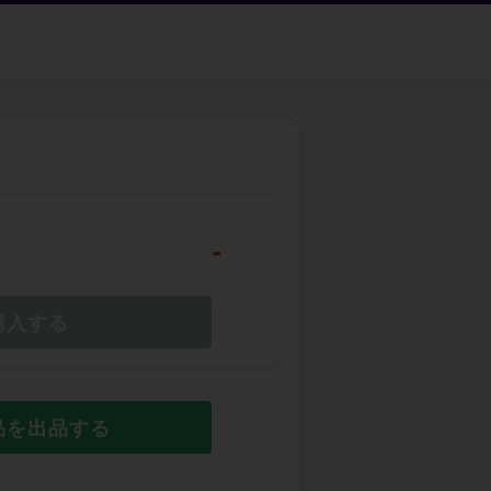
-
購入する
品を出品する