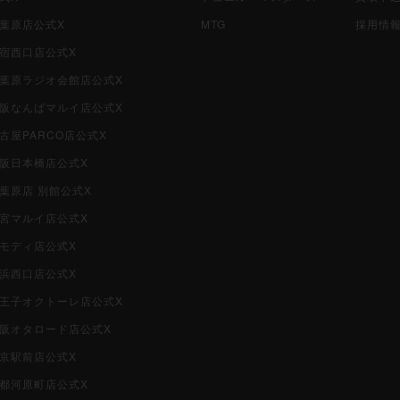
秋葉原店公式X
MTG
採用情
新宿西口店公式X
i秋葉原ラジオ会館店公式X
i大阪なんばマルイ店公式X
名古屋PARCO店公式X
大阪日本橋店公式X
秋葉原店 別館公式X
大宮マルイ店公式X
柏モディ店公式X
横浜西口店公式X
i八王子オクトーレ店公式X
i大阪オタロード店公式X
東京駅前店公式X
京都河原町店公式X