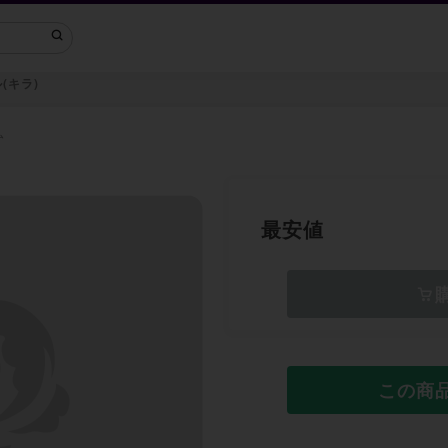
(キラ)
ム
最安値
この商