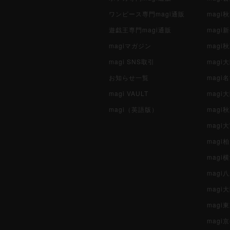
ワンピース専門magi通販
magi
遊戯王専門magi通販
magi
magiマガジン
mag
magi SNS取引
mag
お知らせ一覧
magi
magi VAULT
magi
magi（英語版）
magi
magi
magi
magi
mag
mag
magi
magi