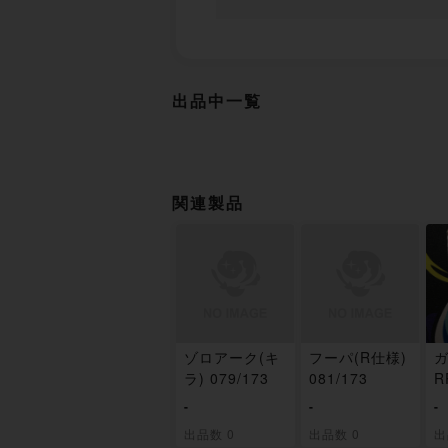
出品中一覧
関連製品
ゾロアーク(キ
フーパ(R仕様)
ガ
ラ) 079/173
081/173
R
-
-
-
出品数 0
出品数 0
出