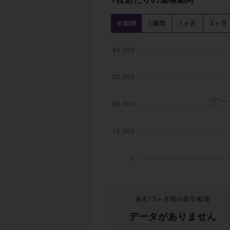
全期間
1週間
1ヶ月
3ヶ月
過去12ヶ月間の取引相場
データがありません