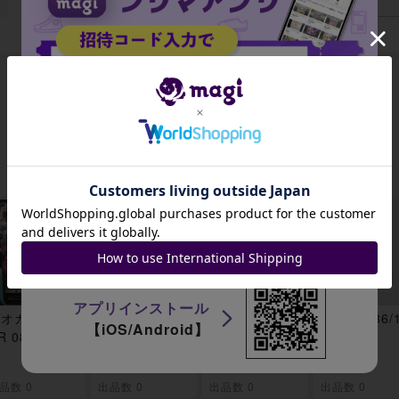
出品がありません
招待コード
JA9XS8
アプリインストール
オガエンGX
ルカリオ&メル
アローラダグ
コイル 086/
【iOS/Android】
R 082/173
メタルGX RR
トリオ(キラ) 0
3
083/173
85/173
-
-
-
品数 0
出品数 0
出品数 0
出品数 0