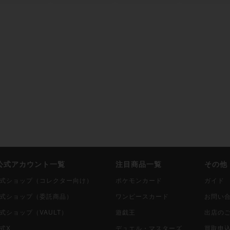
i公式アカウント一覧
注目商品一覧
その他
i公式ショップ（コレクター向け）
ポケモンカード
ガイド
i公式ショップ（委託商品）
ワンピースカード
お問い
公式ショップ（VAULT）
遊戯王
出店の
公式X
デュエル・マスターズ
買取申