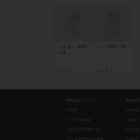
メルタン 092/
ピィ 096/173
173
-
-
出品数 0
出品数 0
magiについて
mag
HOME
mag
アプリ版magi
mag
magi運営店舗一覧
magi
ポケカ専門magi通販
magi