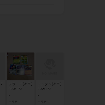
17
ジラーチ(キラ)
メルタン(キラ)
090/173
092/173
-
-
出品数 0
出品数 0