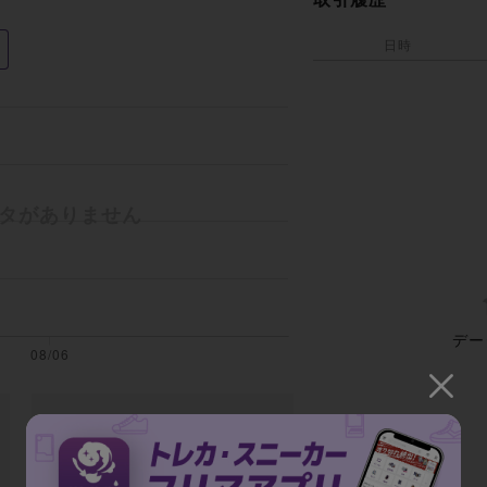
日時
デー
全期間の平均取引額
データがありません