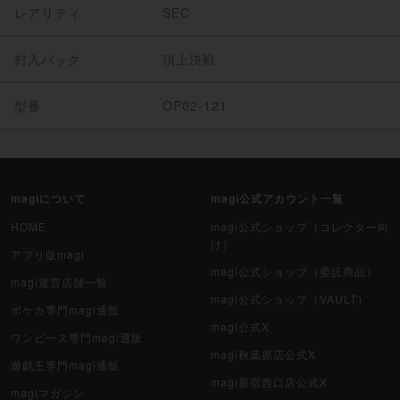
レアリティ
SEC
封入パック
頂上決戦
型番
OP02-121
magiについて
magi公式アカウント一覧
HOME
magi公式ショップ（コレクター向
け）
アプリ版magi
magi公式ショップ（委託商品）
magi運営店舗一覧
magi公式ショップ（VAULT）
ポケカ専門magi通販
magi公式X
ワンピース専門magi通販
magi秋葉原店公式X
遊戯王専門magi通販
magi新宿西口店公式X
magiマガジン