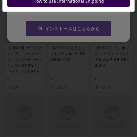
コピーする
インストールはこちらから
【ARS9】ポートガ
【ARS9】光月おで
【ARS9】エンポリ
ス・D・エース(パ
ん(パラレル) P-SR
オ・イワンコフ(パ
ラレル)(スーパーパ
OP02-030
ラレル) P-SR OP0
ラレル)(刻印なし)
2-051
P-SR OP02-013
-
-
-
出品数 0
出品数 0
出品数 0