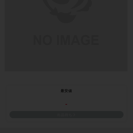
最安値
-
出品待ち