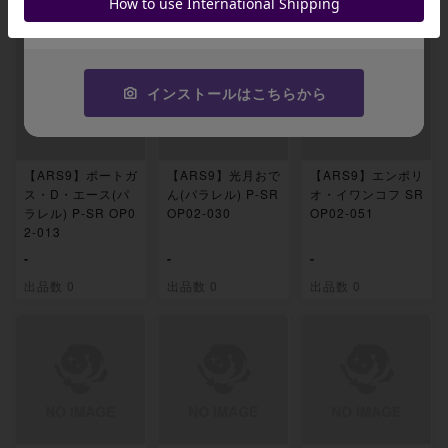
出品数 0
出品数 0
出品数 0
コピーする
インストールはこちらから
【ARS9】ポートガ
【ARS9】光月おで
【ARS9】エンポリ
ス・D・エース(パ
ん(パラレル) P-SR
オ・イワンコフ SR
ラレル) P-SR OP0
OP02-030
OP02-051
2-013
-
-
-
出品数 0
出品数 0
出品数 0