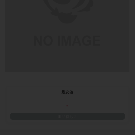
最安値
-
出品待ち