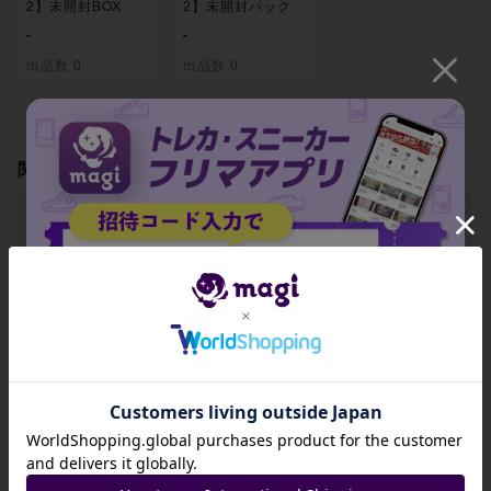
2】未開封BOX
2】未開封パック
-
-
出品数 0
出品数 0
関連製品
【ARS9】エドワー
【ARS9】ポートガ
【ARS9】ポートガ
ド・ニューゲート
ス・D・エース(パ
ス・D・エース SR
(パラレル) P-SR O
ラレル)(スーパーパ
OP02-013
招待コード
P02-004
ラレル)(刻印なし)
P-SR OP02-013
JA9XS8
-
-
-