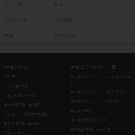
レアリティ
P-SR
封入パック
頂上決戦
型番
OP02-062
magiについて
magi公式アカウント一覧
HOME
magi公式ショップ（コレクター向
け）
アプリ版magi
magi公式ショップ（委託商品）
magi運営店舗一覧
magi公式ショップ（VAULT）
ポケカ専門magi通販
magi公式X
ワンピース専門magi通販
magi秋葉原店公式X
遊戯王専門magi通販
magi新宿西口店公式X
magiマガジン