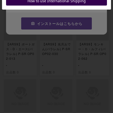
出品数 0
出品数 0
出品数 0
コピーする
インストールはこちらから
【ARS9】ポートガ
【ARS9】光月おで
【ARS9】モンキ
ス・D・エース(パ
ん(パラレル) P-SR
ー・Ｄ・ルフィ(パ
ラレル) P-SR OP0
OP02-030
ラレル) P-SR OP0
2-013
2-062
-
-
-
出品数 0
出品数 0
出品数 0