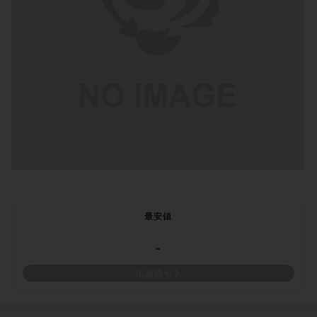
最安値
-
出品待ち