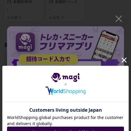
2】未開封BOX
2】未開封パック
-
-
出品数 0
出品数 0
関連製品
【ARS9】エドワー
【ARS9】ポートガ
【ARS9】ポートガ
ド・ニューゲート
ス・D・エース(パ
ス・D・エース SR
(パラレル) P-SR O
ラレル)(スーパーパ
OP02-013
招待コード
P02-004
ラレル)(刻印なし)
P-SR OP02-013
JA9XS8
-
-
-