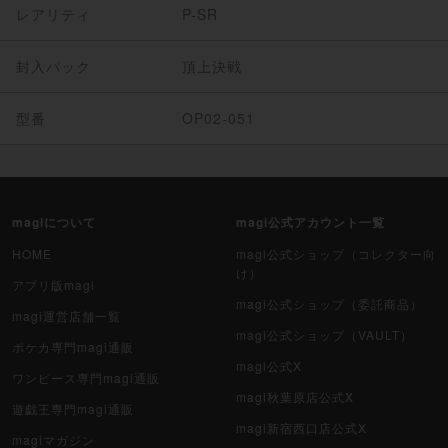
レアリティ
P-SR
封入パック
頂上決戦
型番
OP02-051
magiについて
magi公式アカウント一覧
HOME
magi公式ショップ（コレクター向
け）
アプリ版magi
magi公式ショップ（委託商品）
magi運営店舗一覧
magi公式ショップ（VAULT）
ポケカ専門magi通販
magi公式X
ワンピース専門magi通販
magi秋葉原店公式X
遊戯王専門magi通販
magi新宿西口店公式X
magiマガジン