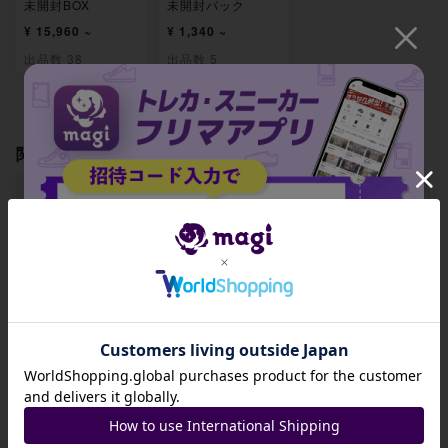
未開封BOX
未開封パック
¥ 15,960 ~
¥ 1,340 ~
出品数 38
出品数 5
関連製品
【BGS10】エリキ
【BGS10】エレザ
【BGS10】エレザ
テル 052/193
ード(ボール柄/ミラ
ード(エネルギーマ
招待コード
ー仕様) 053/193
ーク柄/ミラー仕様)
053/193
JA9XS8
-
-
-
コピーする
出品数 0
出品数 0
出品数 0