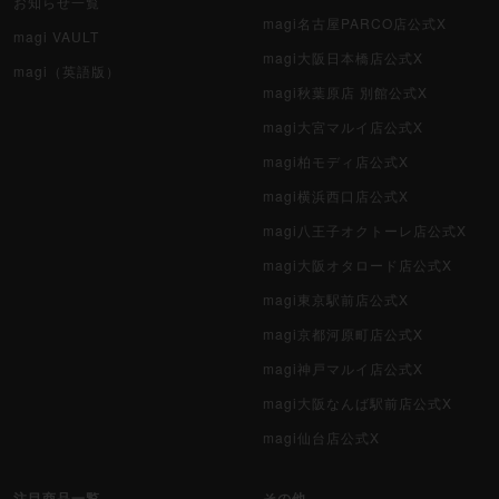
お知らせ一覧
magi名古屋PARCO店公式X
magi VAULT
magi大阪日本橋店公式X
magi（英語版）
magi秋葉原店 別館公式X
magi大宮マルイ店公式X
magi柏モディ店公式X
magi横浜西口店公式X
magi八王子オクトーレ店公式X
magi大阪オタロード店公式X
magi東京駅前店公式X
magi京都河原町店公式X
magi神戸マルイ店公式X
magi大阪なんば駅前店公式X
magi仙台店公式X
注目商品一覧
その他