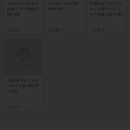
ャモのズピカ(ボー
エのピッピex RR
ト団のタマタマ(ロ
ル柄/ミラー仕様) 0
060/193
ケット団マーク/ミ
56/193
ラー仕様) 061/193
-
-
-
出品数 0
出品数 0
出品数 0
【BGS10】メガサ
ーナイトex RR 07
1/193
-
出品数 0