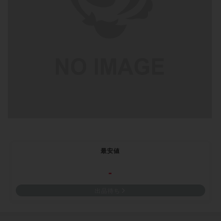
最安値
-
出品待ち