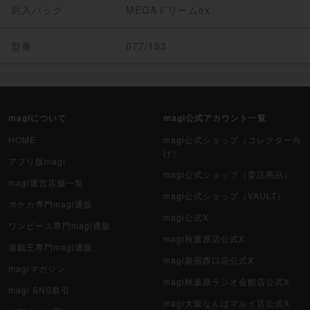
封入パック
MEGAドリームex
型番
077/193
magiについて
magi公式アカウント一覧
HOME
magi公式ショップ（コレクター向
け）
アプリ版magi
magi公式ショップ（委託商品）
magi運営店舗一覧
magi公式ショップ（VAULT）
ポケカ専門magi通販
magi公式X
ワンピース専門magi通販
magi秋葉原店公式X
遊戯王専門magi通販
magi新宿西口店公式X
magiマガジン
magi秋葉原ラジオ会館店公式X
magi SNS取引
magi大阪なんばマルイ店公式X