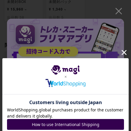
未開封BOX
未開封パック
¥ 15,960 ~
¥ 1,340 ~
出品数 38
出品数 5
関連製品
【BGS10】エリキ
【BGS10】エレザ
【BGS10】エレザ
テル 052/193
ード(ボール柄/ミラ
ード(エネルギーマ
招待コード
ー仕様) 053/193
ーク柄/ミラー仕様)
053/193
JA9XS8
-
-
-
コピーする
出品数 0
出品数 0
出品数 0