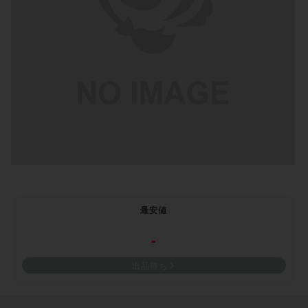
最安値
-
出品待ち