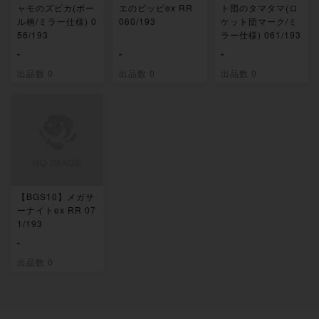
ャモのズピカ(ボー
エのピッピex RR
ト団のタマタマ(ロ
ル柄/ミラー仕様) 0
060/193
ケット団マーク/ミ
56/193
ラー仕様) 061/193
-
-
-
出品数 0
出品数 0
出品数 0
【BGS10】メガサ
ーナイトex RR 07
1/193
-
出品数 0