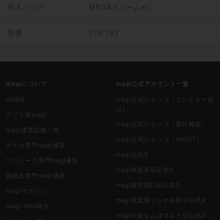
封入パック
MEGAドリームex
型番
079/193
magiについて
magi公式アカウント一覧
HOME
magi公式ショップ（コレクター向
け）
アプリ版magi
magi公式ショップ（委託商品）
magi運営店舗一覧
magi公式ショップ（VAULT）
ポケカ専門magi通販
magi公式X
ワンピース専門magi通販
magi秋葉原店公式X
遊戯王専門magi通販
magi新宿西口店公式X
magiマガジン
magi秋葉原ラジオ会館店公式X
magi SNS取引
magi大阪なんばマルイ店公式X