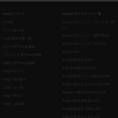
magiについて
magi公式アカウント一覧
HOME
magi公式ショップ（コレクター向
け）
アプリ版magi
magi公式ショップ（委託商品）
magi運営店舗一覧
magi公式ショップ（VAULT）
ポケカ専門magi通販
magi公式X
ワンピース専門magi通販
magi秋葉原店公式X
遊戯王専門magi通販
magi新宿西口店公式X
magiマガジン
magi秋葉原ラジオ会館店公式X
magi SNS取引
magi大阪なんばマルイ店公式X
お知らせ一覧
magi名古屋PARCO店公式X
magi VAULT
magi大阪日本橋店公式X
magi（英語版）
magi秋葉原店 別館公式X
magi大宮マルイ店公式X