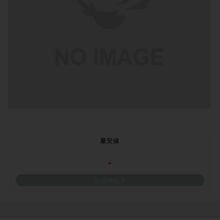
最安値
-
出品待ち