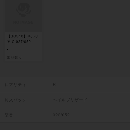
【BGS10】キルリ
ア C 027/052
-
出品数 0
レアリティ
R
封入パック
ヘイルブリザード
型番
022/052