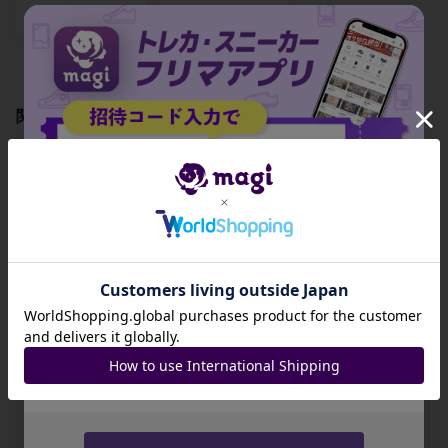
出品数 0
出品数 0
関連製品
【BGS10】バニリ
【BGS10】バイバ
【BGS10】クマシ
招待コード
ッチ C 017/052
ニラ R 018/052
ュン C 019/052
-
-
-
JA9XS8
出品数 0
出品数 0
出品数 0
コピーする