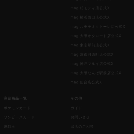
magi柏モディ店公式X
magi横浜西口店公式X
magi八王子オクトーレ店公式X
magi大阪オタロード店公式X
magi東京駅前店公式X
magi京都河原町店公式X
magi神戸マルイ店公式X
magi大阪なんば駅前店公式X
magi仙台店公式X
注目商品一覧
その他
ポケモンカード
ガイド
ワンピースカード
お問い合せ
遊戯王
出店のご相談