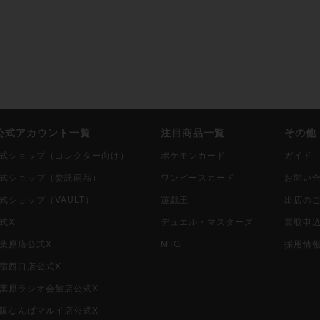
i公式アカウント一覧
注目商品一覧
その他
i公式ショップ（コレクター向け）
ポケモンカード
ガイド
i公式ショップ（委託商品）
ワンピースカード
お問い
公式ショップ（VAULT）
遊戯王
出店の
公式X
デュエル・マスターズ
買取申
秋葉原店公式X
MTG
採用情
新宿西口店公式X
i秋葉原ラジオ会館店公式X
i大阪なんばマルイ店公式X