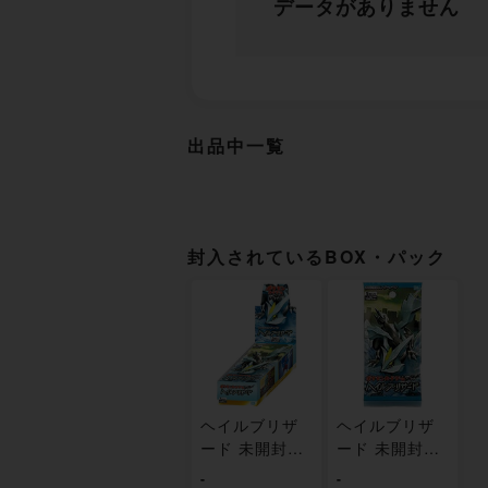
データがありません
出品中一覧
封入されているBOX・パック
ヘイルブリザ
ヘイルブリザ
ード 未開封BO
ード 未開封パ
X
ック
-
-