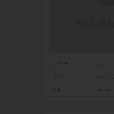
レアリティ
U
封入パック
ヘイルブ
型番
020/052