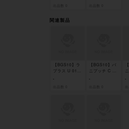
出品数 0
出品数 0
関連製品
【BGS10】ラ
【BGS10】バ
【
プラス U 015/
ニプッチ C 01
ニ
052
6/052
7
-
-
-
出品数 0
出品数 0
出