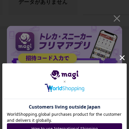
データがありません
出品がありません
招待コード
JA9XS8