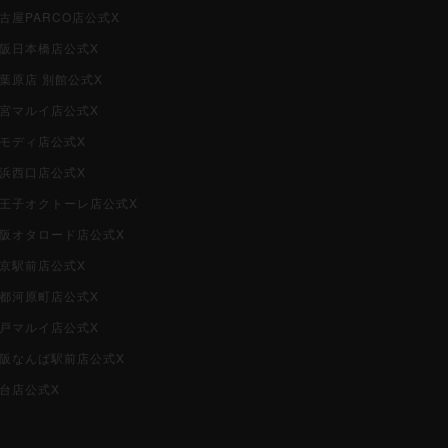
名古屋PARCO店公式X
大阪日本橋店公式X
秋葉原店 別館公式X
大宮マルイ店公式X
柏モディ店公式X
横浜西口店公式X
i八王子オクトーレ店公式X
i大阪オタロード店公式X
東京駅前店公式X
京都河原町店公式X
神戸マルイ店公式X
i大阪なんば駅前店公式X
仙台店公式X