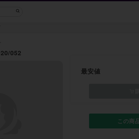
ー
ム
0/052
最安値
この商