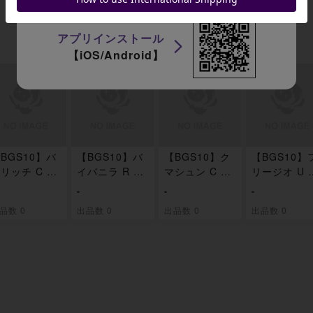
アプリインストール
【iOS/Android】
BGS10】バ
【BGS10】バ
【BGS10】ク
【BGS10】
リッチ C 01
イバニラ R 01
マシュン C 01
リージオ U 0
/052
8/052
9/052
1/052
-
-
-
品数 0
出品数 0
出品数 0
出品数 0