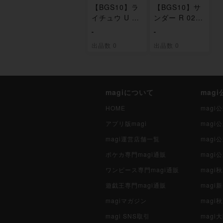
【BGS10】ラ
【BGS10】サ
イチュウ U 02
ンダー R 025/
4/052
052
-
-
出品数 0
出品数 0
magiについて
mag
HOME
mag
アプリ版magi
mag
magi運営店舗一覧
magi
ポケカ専門magi通販
magi
ワンピース専門magi通販
magi
遊戯王専門magi通販
magi
magiマガジン
mag
magi SNS取引
mag