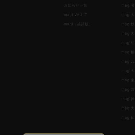
お知らせ一覧
magi
magi VAULT
magi
magi（英語版）
magi
magi
magi
magi
mag
mag
magi
magi
magi
mag
magi