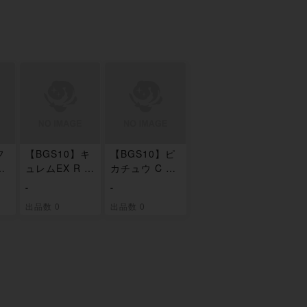
フ
【BGS10】キ
【BGS10】ピ
2
ュレムEX R 0
カチュウ C 02
22/052
3/052
-
-
出品数 0
出品数 0