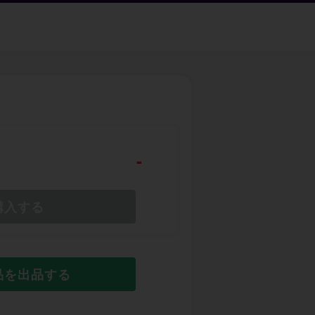
-
購入する
品を出品する