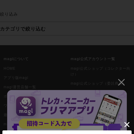
絞り込み
カテゴリで絞り込む
妖怪ウォッチTCG・妖怪メダル
ゲーム機・ゲームソフト
magiについて
magi公式アカウント一覧
ポケモンカードゲーム
HOME
magi公式ショップ（コレクター向
け）
アプリ版magi
遊戯王
magi公式ショップ（委託商品）
magi運営店舗一覧
magi公式ショップ（VAULT）
遊戯王ラッシュデュエル
ポケカ専門magi通販
magi公式X
ワンピース専門magi通販
ポケカ（未開封BOX）
magi秋葉原店公式X
遊戯王専門magi通販
遊戯王（未開封BOX）
magi新宿西口店公式X
magiマガジン
magi秋葉原ラジオ会館店公式X
magi SNS取引