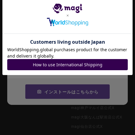
ポケカ（未開封パック）
magi大阪なんばマルイ店公式X
お知らせ一覧
遊戯王（未開封パック）
magi名古屋PARCO店公式X
magi VAULT
magi大阪日本橋店公式X
デュエル・マスターズ
magi（英語版）
magi秋葉原店 別館公式X
マジック：ザ・ギャザリング
招待コード
magi大宮マルイ店公式X
magi柏モディ店公式X
ヴァイスシュヴァルツ
JA9XS8
magi横浜西口店公式X
コピーする
遊戯王初期
magi八王子オクトーレ店公式X
デュエマクラシック
magi大阪オタロード店公式X
magi東京駅前店公式X
インストールはこちらから
旧枠デュエマ
magi京都河原町店公式X
デュエマ海外版
magi神戸マルイ店公式X
magi大阪なんば駅前店公式X
ポケモンカード旧裏
magi仙台店公式X
ポケモンカード海外版