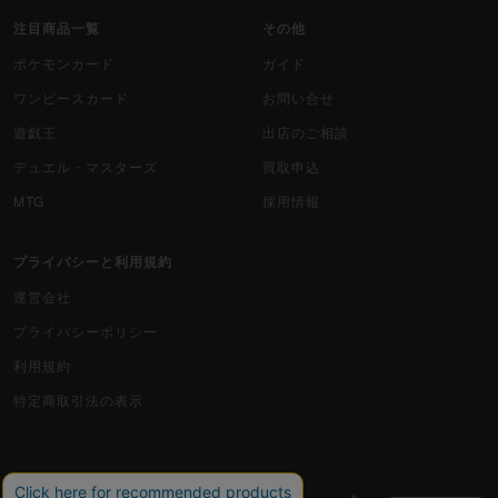
注目商品一覧
その他
遊戯王海外版
ポケモンカード
ガイド
カードファイト!! ヴァンガード
ワンピースカード
お問い合せ
遊戯王
出店のご相談
バトルスピリッツ
デュエル・マスターズ
買取申込
WIXOSS
MTG
採用情報
WCCF
プライバシーと利用規約
ムシキング
運営会社
プライバシーポリシー
ドラゴンボールヒーローズ
利用規約
バディファイト
特定商取引法の表示
Z/X（ゼクス）
スポーツ