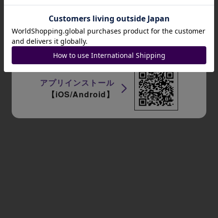
招待コード
JA9XS8
アプリインストール
【iOS/Android】