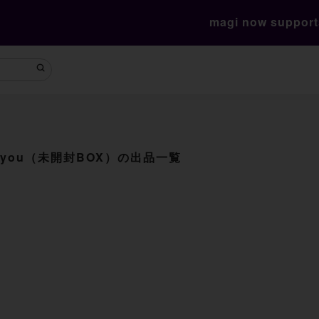
magi now suppor
r you（未開封BOX）の出品一覧