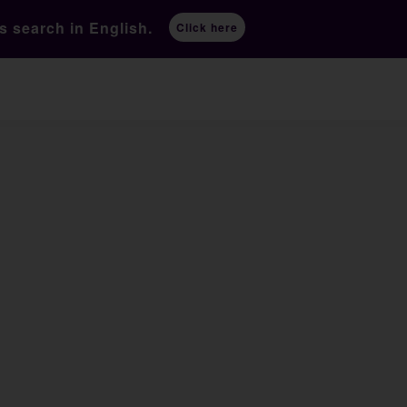
ts
search in English.
Click here