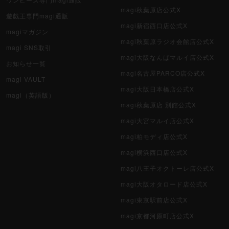
ポケカ（未開封BOX）
magi秋葉原店公式X
遊戯王専門magi通販
遊戯王（未開封BOX）
magi新宿西口店公式X
magiマガジン
magi秋葉原ラジオ会館店公式X
magi SNS取引
ポケカ（未開封パック）
magi大阪なんばマルイ店公式X
お知らせ一覧
遊戯王（未開封パック）
magi名古屋PARCO店公式X
magi VAULT
magi大阪日本橋店公式X
デュエル・マスターズ
magi（英語版）
magi秋葉原店 別館公式X
マジック：ザ・ギャザリング
magi大宮マルイ店公式X
magi柏モディ店公式X
ヴァイスシュヴァルツ
magi横浜西口店公式X
遊戯王初期
magi八王子オクトーレ店公式X
デュエマクラシック
magi大阪オタロード店公式X
magi東京駅前店公式X
旧枠デュエマ
magi京都河原町店公式X