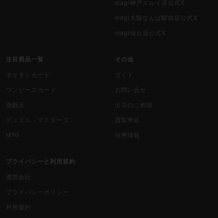
デュエマ海外版
magi神戸マルイ店公式X
magi大阪なんば駅前店公式X
ポケモンカード旧裏
magi仙台店公式X
ポケモンカード海外版
注目商品一覧
その他
遊戯王海外版
ポケモンカード
ガイド
カードファイト!! ヴァンガード
ワンピースカード
お問い合せ
遊戯王
出店のご相談
バトルスピリッツ
デュエル・マスターズ
買取申込
WIXOSS
MTG
採用情報
WCCF
プライバシーと利用規約
ムシキング
運営会社
プライバシーポリシー
ドラゴンボールヒーローズ
利用規約
バディファイト