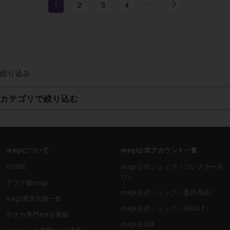
...
1
2
3
4
絞り込み
カテゴリで絞り込む
妖怪ウォッチTCG・妖怪メダル
ゲーム機・ゲームソフト
magiについて
magi公式アカウント一覧
ポケモンカードゲーム
HOME
magi公式ショップ（コレクター向
け）
アプリ版magi
遊戯王
magi公式ショップ（委託商品）
magi運営店舗一覧
magi公式ショップ（VAULT）
遊戯王ラッシュデュエル
ポケカ専門magi通販
magi公式X
ワンピース専門magi通販