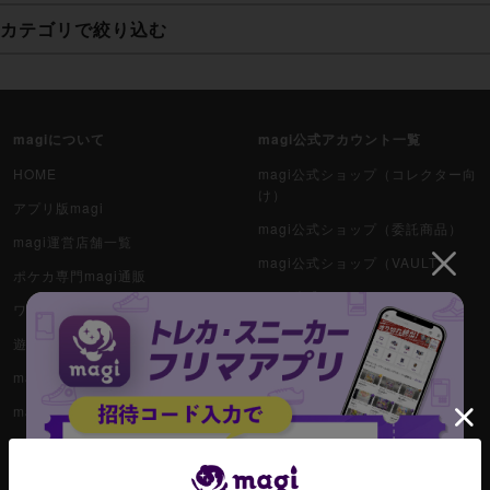
カテゴリで絞り込む
妖怪ウォッチTCG・妖怪メダル
ゲーム機・ゲームソフト
magiについて
magi公式アカウント一覧
ポケモンカードゲーム
HOME
magi公式ショップ（コレクター向
け）
アプリ版magi
遊戯王
magi公式ショップ（委託商品）
magi運営店舗一覧
magi公式ショップ（VAULT）
遊戯王ラッシュデュエル
ポケカ専門magi通販
magi公式X
ワンピース専門magi通販
ポケカ（未開封BOX）
magi秋葉原店公式X
遊戯王専門magi通販
遊戯王（未開封BOX）
magi新宿西口店公式X
magiマガジン
magi秋葉原ラジオ会館店公式X
magi SNS取引
ポケカ（未開封パック）
magi大阪なんばマルイ店公式X
お知らせ一覧
遊戯王（未開封パック）
magi名古屋PARCO店公式X
magi VAULT