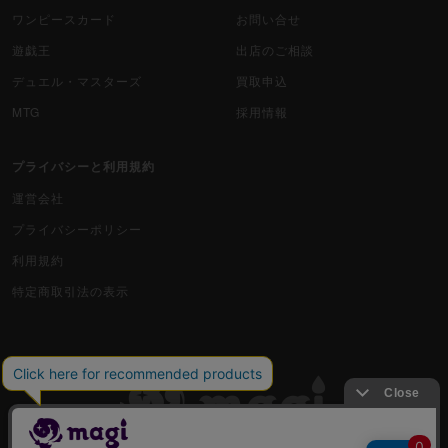
カードファイト!! ヴァンガード
ワンピースカード
お問い合せ
遊戯王
出店のご相談
バトルスピリッツ
デュエル・マスターズ
買取申込
WIXOSS
MTG
採用情報
WCCF
プライバシーと利用規約
ムシキング
運営会社
プライバシーポリシー
ドラゴンボールヒーローズ
利用規約
バディファイト
特定商取引法の表示
Z/X（ゼクス）
スポーツ
アイカツ