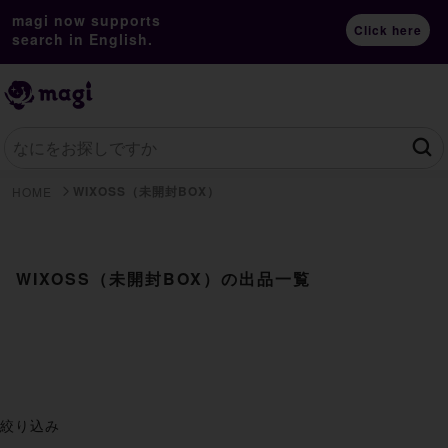
magi now supports
Click here
search in English.
WIXOSS（未開封BOX）
HOME
WIXOSS（未開封BOX）の出品一覧
絞り込み