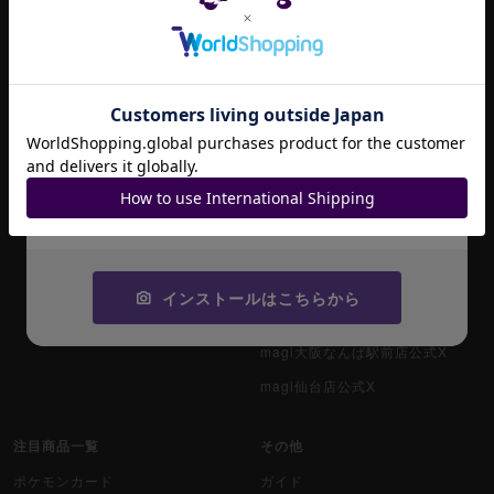
magi大阪日本橋店公式X
デュエル・マスターズ
magi（英語版）
magi秋葉原店 別館公式X
マジック：ザ・ギャザリング
magi大宮マルイ店公式X
招待コード
magi柏モディ店公式X
ヴァイスシュヴァルツ
magi横浜西口店公式X
JA9XS8
遊戯王初期
magi八王子オクトーレ店公式X
コピーする
デュエマクラシック
magi大阪オタロード店公式X
magi東京駅前店公式X
旧枠デュエマ
magi京都河原町店公式X
インストールはこちらから
デュエマ海外版
magi神戸マルイ店公式X
magi大阪なんば駅前店公式X
ポケモンカード旧裏
magi仙台店公式X
ポケモンカード海外版
注目商品一覧
その他
遊戯王海外版
ポケモンカード
ガイド