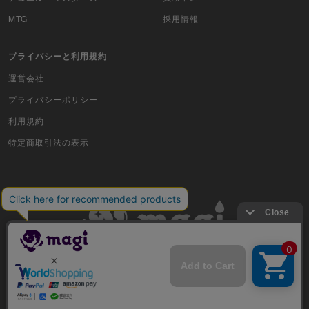
ドラゴンボールヒーローズ
MTG
採用情報
バディファイト
プライバシーと利用規約
Z/X（ゼクス）
運営会社
スポーツ
プライバシーポリシー
利用規約
アイカツ
特定商取引法の表示
アクエリアンエイジ
アヴァロンの鍵
アンジュ・ヴィエルジュ
イナズマイレブンTCG・イレブンプレカ
古物商許可番号 株式会社ジラフ 東京都公安委員会 第303311606477号
ガンバライジング
COPYRIGHT © 2019 Jiraffe Inc.