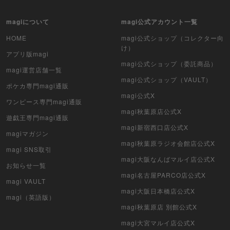
遊戯王（未開封BOX）
magiについて
magi公式アカウント一覧
ポケカ（未開封パック）
HOME
magi公式ショップ（コレクター向
け）
アプリ版magi
遊戯王（未開封パック）
magi公式ショップ（委託商品）
magi運営店舗一覧
magi公式ショップ（VAULT）
デュエル・マスターズ
ポケカ専門magi通販
magi公式X
ワンピース専門magi通販
マジック：ザ・ギャザリング
magi秋葉原店公式X
遊戯王専門magi通販
ヴァイスシュヴァルツ
magi新宿西口店公式X
magiマガジン
magi秋葉原ラジオ会館店公式X
magi SNS取引
クリプトスペルズ
magi大阪なんばマルイ店公式X
お知らせ一覧
マイクリプトヒーローズ
magi名古屋PARCO店公式X
magi VAULT
magi大阪日本橋店公式X
遊戯王初期
magi（英語版）
magi秋葉原店 別館公式X
デュエマクラシック
magi大宮マルイ店公式X