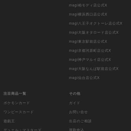
magi柏モディ店公式X
旧枠デュエマ
magi横浜西口店公式X
デュエマ海外版
magi八王子オクトーレ店公式X
ポケモンカード旧裏
magi大阪オタロード店公式X
magi東京駅前店公式X
ポケモンカード海外版
magi京都河原町店公式X
遊戯王海外版
magi神戸マルイ店公式X
magi大阪なんば駅前店公式X
カードファイト!! ヴァンガード
magi仙台店公式X
バトルスピリッツ
注目商品一覧
その他
WIXOSS
ポケモンカード
ガイド
WCCF
ワンピースカード
お問い合せ
遊戯王
出店のご相談
ムシキング
デュエル・マスターズ
買取申込