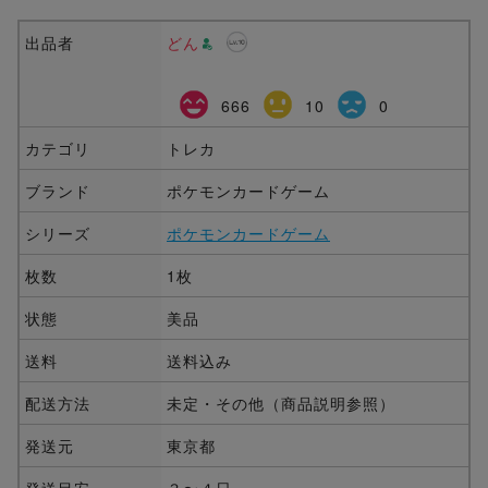
出品者
どん
666
10
0
カテゴリ
トレカ
ブランド
ポケモンカードゲーム
シリーズ
ポケモンカードゲーム
枚数
1枚
状態
美品
送料
送料込み
配送方法
未定・その他（商品説明参照）
発送元
東京都
発送目安
３〜４日