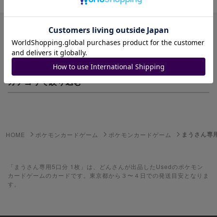
絞り込み
カテゴリで絞り込む
妖怪ウォッチTCG・妖怪メダル
ゲーム機・ゲームソフト
まうさん専用
HOME
ポケモンカードゲーム
ポケモンカードゲーム
ポケモンカードゲーム
遊戯王
「まうさん専用5口分 1枚」は、どんさんが出品したUsedのポケモン
カードゲームのカードです。東京都から３〜４日での発送目安となりま
す。
遊戯王ラッシュデュエル
ポケカ（未開封BOX）