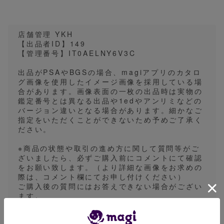
店舗管理 YKH
【出品者ID】149
【管理番号】IT0AELNY6V3C
出品がPSAやBGSの場合、magiアプリのカタロ
グ画像を使用したイメージ画像を採用している場
合があります。画像表面の一枚の出品時は実物の
鑑定番号とは異なる出品や1edやアンリミなどの
バージョン違いとなる場合があります。細かなご
指定をいただくことができないため予めご了承く
ださい。
※商品の状態や取引の進め方に関して質問等がご
ざいましたら、必ずご購入前にコメントにて確認
をお願い致します。（より詳細な画像をお求めの
際は、コメント欄にてお申し付けください）
ご購入後の質問にはお答えできない場合がござい
ます。
※ 鑑定品についてはグレードに問わず白欠けや汚
れ、ケースの傷等が見受けられる場合がございま