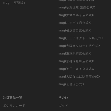
遊戯王初期
magi（英語版）
magi秋葉原店 別館公式X
デュエマクラシック
magi大宮マルイ店公式X
magi柏モディ店公式X
旧枠デュエマ
magi横浜西口店公式X
デュエマ海外版
magi八王子オクトーレ店公式X
ポケモンカード旧裏
magi大阪オタロード店公式X
magi東京駅前店公式X
ポケモンカード海外版
magi京都河原町店公式X
遊戯王海外版
magi神戸マルイ店公式X
magi大阪なんば駅前店公式X
カードファイト!! ヴァンガード
magi仙台店公式X
バトルスピリッツ
注目商品一覧
その他
WIXOSS
ポケモンカード
ガイド
WCCF