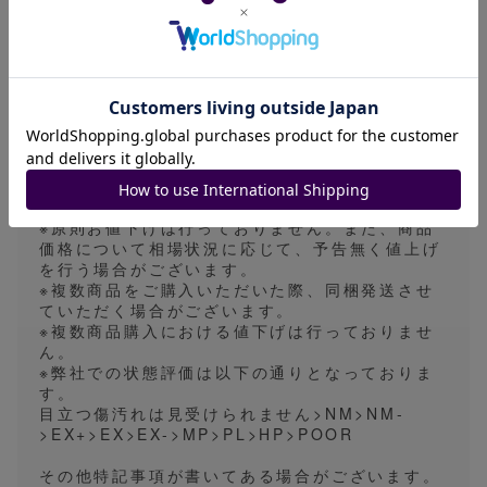
す。状態基準内と判断された商品につきまして、
状態の記載を一部省略させていただきますので、
ご理解の上ご購入ください。
※発送方法はゆうパケット、ゆうパック、一般書
留、ネコポス、宅急便のいずれかで行います。基
本的に発送方法の指定は対応しておりません。
発送目安は5〜7日になっておりますが、業務の都
合上、発送目安より早く発送させていただく場合
がございます。
全ての発送方法において、折れ・傷対策、防水を
行っております。
※原則お値下げは行っておりません。また、商品
価格について相場状況に応じて、予告無く値上げ
を行う場合がございます。
※複数商品をご購入いただいた際、同梱発送させ
ていただく場合がございます。
※複数商品購入における値下げは行っておりませ
ん。
※弊社での状態評価は以下の通りとなっておりま
す。
目立つ傷汚れは見受けられません>NM>NM-
>EX+>EX>EX->MP>PL>HP>POOR
その他特記事項が書いてある場合がございます。