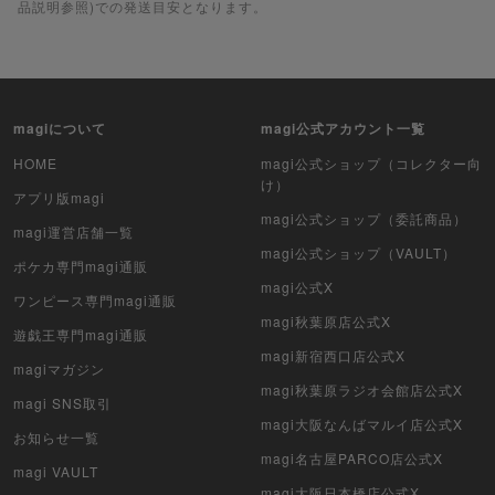
品説明参照)での発送目安となります。
遊戯王ラッシュデュエル
ポケカ（未開封BOX）
遊戯王（未開封BOX）
magiについて
magi公式アカウント一覧
ポケカ（未開封パック）
HOME
magi公式ショップ（コレクター向
け）
アプリ版magi
遊戯王（未開封パック）
magi公式ショップ（委託商品）
magi運営店舗一覧
magi公式ショップ（VAULT）
デュエル・マスターズ
ポケカ専門magi通販
magi公式X
ワンピース専門magi通販
マジック：ザ・ギャザリング
magi秋葉原店公式X
遊戯王専門magi通販
ヴァイスシュヴァルツ
magi新宿西口店公式X
magiマガジン
magi秋葉原ラジオ会館店公式X
magi SNS取引
クリプトスペルズ
magi大阪なんばマルイ店公式X
お知らせ一覧
マイクリプトヒーローズ
magi名古屋PARCO店公式X
magi VAULT
magi大阪日本橋店公式X