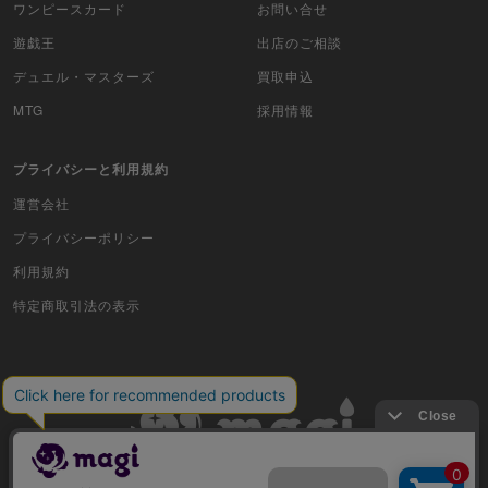
ワンピースカード
お問い合せ
遊戯王
出店のご相談
ムシキング
デュエル・マスターズ
買取申込
ドラゴンボールヒーローズ
MTG
採用情報
バディファイト
プライバシーと利用規約
Z/X（ゼクス）
運営会社
スポーツ
プライバシーポリシー
利用規約
アイカツ
特定商取引法の表示
アクエリアンエイジ
アヴァロンの鍵
アンジュ・ヴィエルジュ
イナズマイレブンTCG・イレブンプレカ