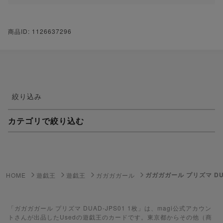
商品ID: 1126637296
絞り込み
カテゴリで絞り込む
妖怪ウォッチTCG・妖怪メダル
ゲーム機・ゲームソフト
ガガガガール プリズマ DUA
HOME
遊戯王
遊戯王
ガガガガール
ポケモンカードゲーム
遊戯王
「ガガガガール プリズマ DUAD-JPS01 1枚」は、magi公式アカウン
トさんが出品したUsedの遊戯王のカードです。東京都からその他（商