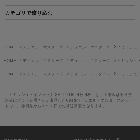
カテゴリで絞り込む
妖怪ウォッチTCG・妖怪メダル
ゲーム機・ゲームソフト
HOME
デュエル・マスターズ
デュエル・マスターズ
イミッシュ
ポケモンカードゲーム
HOME
デュエル・マスターズ
デュエル・マスターズ
イミッシュ
遊戯王
HOME
デュエル・マスターズ
デュエル・マスターズ
イミッシュ・
遊戯王ラッシュデュエル
「イミッシュ・イツァヤナ SR 11/100 4枚 4枚」は、上湯沢@発送方
ポケカ（未開封BOX）
法等はプロフ参照さんが出品したUsedのデュエル・マスターズのカー
ドです。静岡県から１〜２日での発送目安となります。
遊戯王（未開封BOX）
ポケカ（未開封パック）
遊戯王（未開封パック）