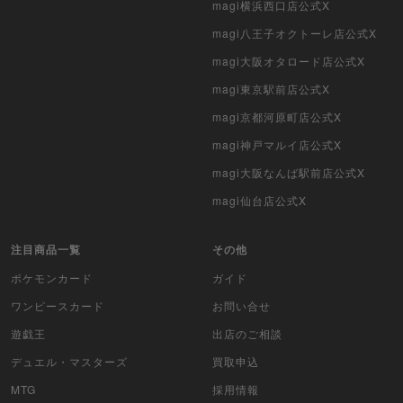
magi横浜西口店公式X
ポケモンカード海外版
magi八王子オクトーレ店公式X
遊戯王海外版
magi大阪オタロード店公式X
magi東京駅前店公式X
カードファイト!! ヴァンガード
magi京都河原町店公式X
バトルスピリッツ
magi神戸マルイ店公式X
magi大阪なんば駅前店公式X
WIXOSS
magi仙台店公式X
WCCF
注目商品一覧
その他
ムシキング
ポケモンカード
ガイド
ドラゴンボールヒーローズ
ワンピースカード
お問い合せ
遊戯王
出店のご相談
バディファイト
デュエル・マスターズ
買取申込
Z/X（ゼクス）
MTG
採用情報