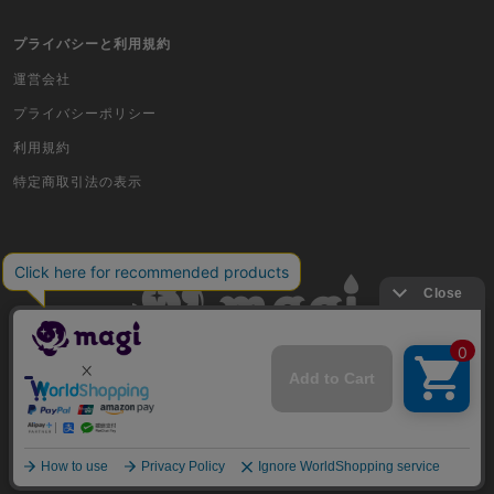
スポーツ
プライバシーと利用規約
アイカツ
運営会社
プライバシーポリシー
アクエリアンエイジ
利用規約
アヴァロンの鍵
特定商取引法の表示
アンジュ・ヴィエルジュ
イナズマイレブンTCG・イレブンプレカ
ガンバライジング
艦これアーケード
古物商許可番号 株式会社ジラフ 東京都公安委員会 第303311606477号
キングオブプロレスリング
COPYRIGHT © 2019 Jiraffe Inc.
クルセイドシステムカードゲーム