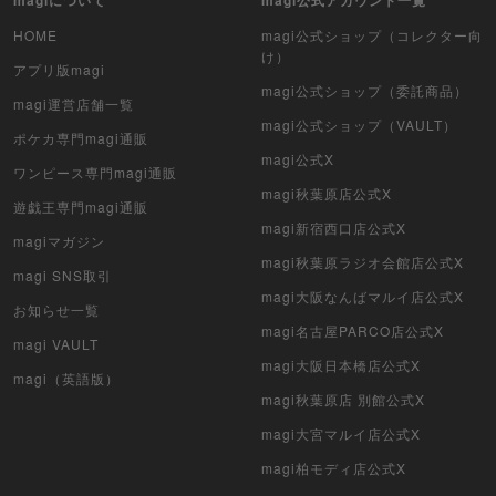
magiについて
magi公式アカウント一覧
デュエル・マスターズ
HOME
magi公式ショップ（コレクター向
け）
アプリ版magi
マジック：ザ・ギャザリング
magi公式ショップ（委託商品）
magi運営店舗一覧
magi公式ショップ（VAULT）
ヴァイスシュヴァルツ
ポケカ専門magi通販
magi公式X
ワンピース専門magi通販
クリプトスペルズ
magi秋葉原店公式X
遊戯王専門magi通販
magi新宿西口店公式X
マイクリプトヒーローズ
magiマガジン
magi秋葉原ラジオ会館店公式X
magi SNS取引
遊戯王初期
magi大阪なんばマルイ店公式X
お知らせ一覧
デュエマクラシック
magi名古屋PARCO店公式X
magi VAULT
magi大阪日本橋店公式X
旧枠デュエマ
magi（英語版）
magi秋葉原店 別館公式X
デュエマ海外版
magi大宮マルイ店公式X
magi柏モディ店公式X
ポケモンカード旧裏