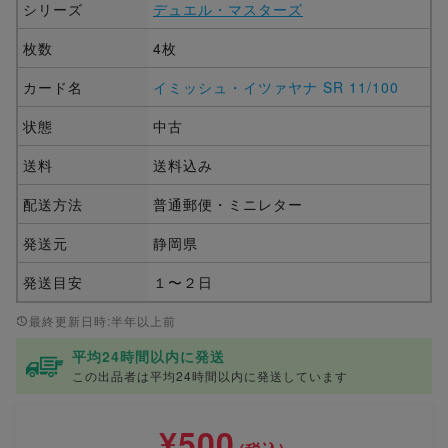
シリーズ
デュエル・マスターズ
枚数
4枚
カード名
イミッシュ・イツァヤナ SR 11/100
状態
中古
送料
送料込み
配送方法
普通郵便・ミニレター
発送元
静岡県
発送目安
１〜２日
最終更新日時:半年以上前
平均24時間以内に発送
この出品者は平均24時間以内に発送しています
¥500