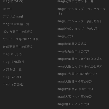
magiについて
magi公式アカウント一覧
デュエル・マスターズ
HOME
magi公式ショップ（コレクター向
け）
アプリ版magi
マジック：ザ・ギャザリング
magi公式ショップ（委託商品）
magi運営店舗一覧
magi公式ショップ（VAULT）
ヴァイスシュヴァルツ
ポケカ専門magi通販
magi公式X
ワンピース専門magi通販
クリプトスペルズ
magi秋葉原店公式X
遊戯王専門magi通販
magi新宿西口店公式X
マイクリプトヒーローズ
magiマガジン
magi秋葉原ラジオ会館店公式X
magi SNS取引
遊戯王初期
magi大阪なんばマルイ店公式X
お知らせ一覧
デュエマクラシック
magi名古屋PARCO店公式X
magi VAULT
magi大阪日本橋店公式X
旧枠デュエマ
magi（英語版）
magi秋葉原店 別館公式X
デュエマ海外版
magi大宮マルイ店公式X
magi柏モディ店公式X
ポケモンカード旧裏