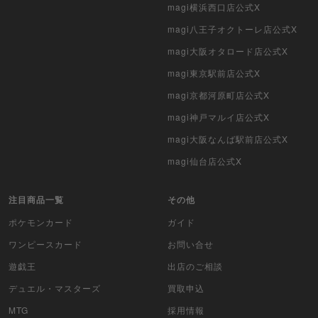
magi横浜西口店公式X
ポケモンカード海外版
magi八王子オクトーレ店公式X
遊戯王海外版
magi大阪オタロード店公式X
magi東京駅前店公式X
カードファイト!! ヴァンガード
magi京都河原町店公式X
バトルスピリッツ
magi神戸マルイ店公式X
magi大阪なんば駅前店公式X
WIXOSS
magi仙台店公式X
WCCF
注目商品一覧
その他
ムシキング
ポケモンカード
ガイド
ドラゴンボールヒーローズ
ワンピースカード
お問い合せ
遊戯王
出店のご相談
バディファイト
デュエル・マスターズ
買取申込
Z/X（ゼクス）
MTG
採用情報