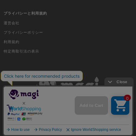
スポーツ
プライバシーと利用規約
アイカツ
運営会社
プライバシーポリシー
アクエリアンエイジ
利用規約
アヴァロンの鍵
特定商取引法の表示
アンジュ・ヴィエルジュ
イナズマイレブンTCG・イレブンプレカ
ガンバライジング
艦これアーケード
古物商許可番号 株式会社ジラフ 東京都公安委員会 第303311606477号
キングオブプロレスリング
COPYRIGHT © 2019 Jiraffe Inc.
クルセイドシステムカードゲーム