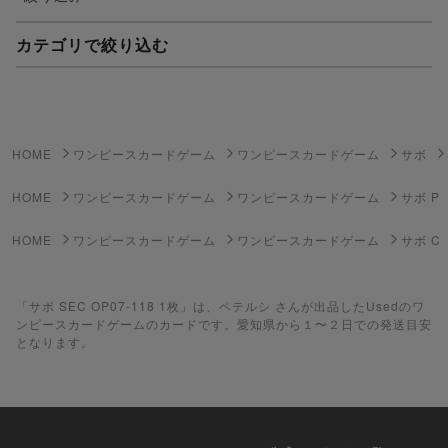
カテゴリで絞り込む
妖怪ウォッチTCG・妖怪メダル
ゲーム機・ゲームソフト
HOME
ワンピースカードゲーム
ワンピースカードゲーム
サボ
ポケモンカードゲーム
HOME
ワンピースカードゲーム
ワンピースカードゲーム
サボ P
遊戯王
HOME
ワンピースカードゲーム
ワンピースカードゲーム
サボ C
遊戯王ラッシュデュエル
「サボ SEC OP07-118 1枚」は、ペテルシ さんが出品したUsedのワ
ポケカ（未開封BOX）
ンピースカードゲームのカードです。愛知県から１〜２日での発送目安
となります。
遊戯王（未開封BOX）
ポケカ（未開封パック）
遊戯王（未開封パック）