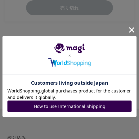
売り切れ
状態は一律プレイ用とさせていただきます。白か
けなども含みますので、詳細に知りたい場合はコ
メントにてお願いします。
発送はスリーブにいれ、密封して行います。ま
た、時間により当日に行いますが基本的に翌日に
行います。
商品ID: 116336787
絞り込み