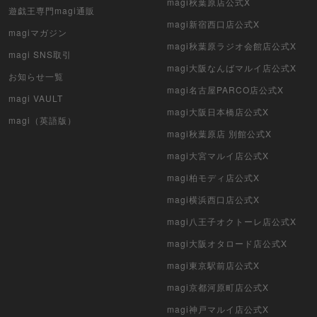
magi秋葉原店公式X
遊戯王専門magi通販
ヴァイスシュヴァルツ
magi新宿西口店公式X
magiマガジン
magi秋葉原ラジオ会館店公式X
magi SNS取引
クリプトスペルズ
magi大阪なんばマルイ店公式X
お知らせ一覧
マイクリプトヒーローズ
magi名古屋PARCO店公式X
magi VAULT
magi大阪日本橋店公式X
遊戯王初期
magi（英語版）
magi秋葉原店 別館公式X
デュエマクラシック
magi大宮マルイ店公式X
magi柏モディ店公式X
旧枠デュエマ
magi横浜西口店公式X
デュエマ海外版
magi八王子オクトーレ店公式X
ポケモンカード旧裏
magi大阪オタロード店公式X
magi東京駅前店公式X
ポケモンカード海外版
magi京都河原町店公式X
遊戯王海外版
magi神戸マルイ店公式X