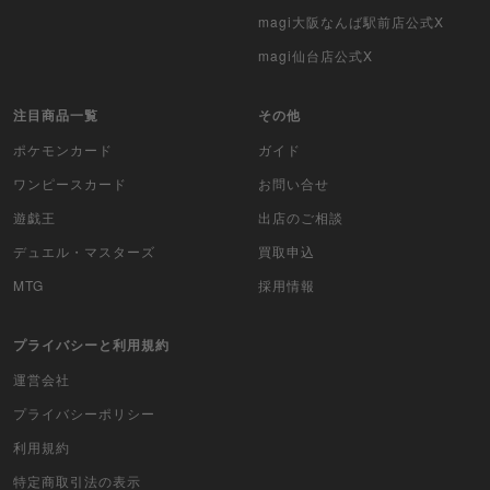
magi大阪なんば駅前店公式X
カードファイト!! ヴァンガード
magi仙台店公式X
バトルスピリッツ
注目商品一覧
その他
WIXOSS
ポケモンカード
ガイド
WCCF
ワンピースカード
お問い合せ
遊戯王
出店のご相談
ムシキング
デュエル・マスターズ
買取申込
ドラゴンボールヒーローズ
MTG
採用情報
バディファイト
プライバシーと利用規約
Z/X（ゼクス）
運営会社
スポーツ
プライバシーポリシー
利用規約
アイカツ
特定商取引法の表示