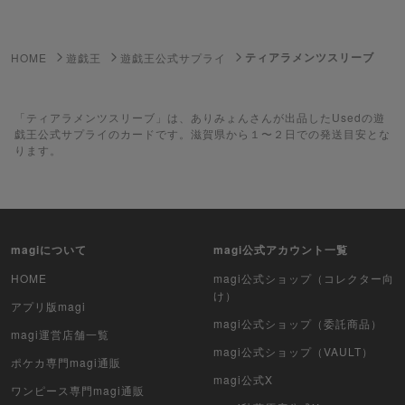
ゲーム機・ゲームソフト
ティアラメンツスリーブ
HOME
遊戯王
遊戯王公式サプライ
ポケモンカードゲーム
遊戯王
「ティアラメンツスリーブ」は、ありみょんさんが出品したUsedの遊
戯王公式サプライのカードです。滋賀県から１〜２日での発送目安とな
ります。
遊戯王ラッシュデュエル
ポケカ（未開封BOX）
遊戯王（未開封BOX）
magiについて
magi公式アカウント一覧
ポケカ（未開封パック）
HOME
magi公式ショップ（コレクター向
け）
アプリ版magi
遊戯王（未開封パック）
magi公式ショップ（委託商品）
magi運営店舗一覧
magi公式ショップ（VAULT）
デュエル・マスターズ
ポケカ専門magi通販
magi公式X
ワンピース専門magi通販
マジック：ザ・ギャザリング