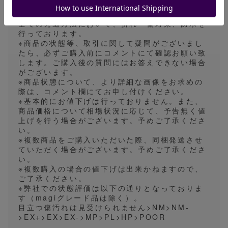
業日に発送業務を行っておりますので、実際は発
送目安より早く発送される場合がございます。
全ての発送方法において、折れ・傷対策、防水を
行っております。
※商品の状態等、取引に関して疑問がございまし
たら、必ずご購入前にコメントにて確認お願い致
します。ご購入後の質問にはお答えできない場合
がございます。
※商品状態について、より詳細な画像をお求めの
際は、コメント欄にてお申し付けください。
※基本的にお値下げは行っておりません。また、
商品価格について相場状況に応じて、予告無く値
上げを行う場合がございます。予めご了承くださ
い。
※複数商品をご購入いただいた際、同梱発送させ
ていただく場合がございます。予めご了承くださ
い。
※複数購入の場合の値下げは出来かねますので、
ご了承ください。
※弊社での状態評価は以下の通りとなっておりま
す（magiグレード品は除く）。
目立つ傷汚れは見受けられません>NM>NM-
>EX+>EX>EX->MP>PL>HP>POOR