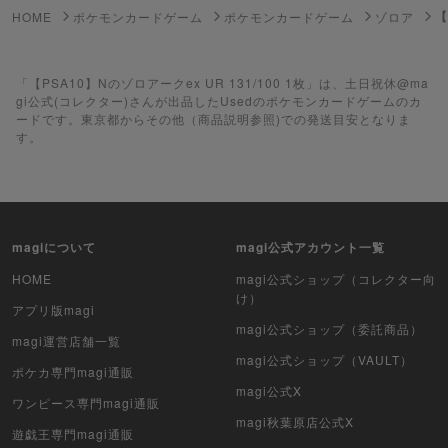
【
HOME
ポケモンカードゲーム
ポケモンカードゲーム
ゾロア
遊戯王ラッシュデュエル
「【PSA10】Nのゾロアークex UR 131/100 1枚」は、土日祝休@ma
ポケカ（未開封BOX）
gi公式(コレクター)さんが出品したUsedのポケモンカードゲームのカ
ードです。東京都からその他（商品説明参照)での発送目安となりま
遊戯王（未開封BOX）
す。
ポケカ（未開封パック）
遊戯王（未開封パック）
magiについて
magi公式アカウント一覧
デュエル・マスターズ
HOME
magi公式ショップ（コレクター向
け）
マジック：ザ・ギャザリング
アプリ版magi
magi公式ショップ（委託商品）
magi運営店舗一覧
ヴァイスシュヴァルツ
magi公式ショップ（VAULT）
ポケカ専門magi通販
magi公式X
クリプトスペルズ
ワンピース専門magi通販
magi秋葉原店公式X
遊戯王専門magi通販
マイクリプトヒーローズ