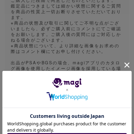
ご購入した段階で同意したものといたします。
鑑定品につきましては細かい状態に関するご質問
を商品の性質上一切お断りさせていただいており
ます。
※商品の状態及び取引に関してご不明な点がござ
いましたら、必ずご購入前にコメントにてご確認
をお願いします。ご購入後の質問にはご対応しか
ねる場合がございます。
※商品状態について、より詳細な画像をお求めの
際はコメント欄にてお申し付けください。
出品がPSAやBGSの場合、magiアプリのカタロ
グ画像を使用したイメージ画像を採用している場
合があります。画像表面の一枚の出品時は実物の
鑑定番号とは異なる出品や1edやアンリミなどの
バージョン違いとなる場合があります。細かなご
指定をいただくことができないため予めご了承く
ださい。
※発送方法は普通郵便、ゆうパケット、ゆうパッ
ク、一般書留のいずれかで行います。基本的には
発送方法の指定は対応しておりませんので、あら
かじめご了承ください。
発送目安は5〜7日になっておりますが、平日の営