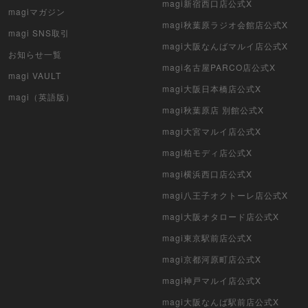
magi新宿西口店公式X
magiマガジン
遊戯王初期
magi秋葉原ラジオ会館店公式X
magi SNS取引
magi大阪なんばマルイ店公式X
デュエマクラシック
お知らせ一覧
magi名古屋PARCO店公式X
magi VAULT
旧枠デュエマ
magi大阪日本橋店公式X
magi（英語版）
magi秋葉原店 別館公式X
デュエマ海外版
magi大宮マルイ店公式X
ポケモンカード旧裏
magi柏モディ店公式X
ポケモンカード海外版
magi横浜西口店公式X
magi八王子オクトーレ店公式X
遊戯王海外版
magi大阪オタロード店公式X
カードファイト!! ヴァンガード
magi東京駅前店公式X
magi京都河原町店公式X
バトルスピリッツ
magi神戸マルイ店公式X
WIXOSS
magi大阪なんば駅前店公式X