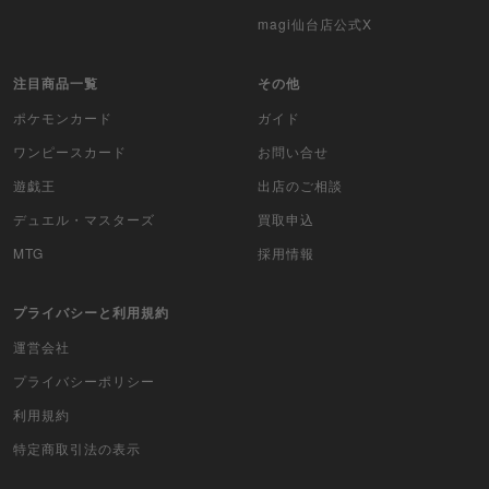
magi仙台店公式X
WCCF
ムシキング
注目商品一覧
その他
ポケモンカード
ガイド
ドラゴンボールヒーローズ
ワンピースカード
お問い合せ
バディファイト
遊戯王
出店のご相談
Z/X（ゼクス）
デュエル・マスターズ
買取申込
MTG
採用情報
スポーツ
プライバシーと利用規約
アイカツ
運営会社
アクエリアンエイジ
プライバシーポリシー
アヴァロンの鍵
利用規約
特定商取引法の表示
アンジュ・ヴィエルジュ