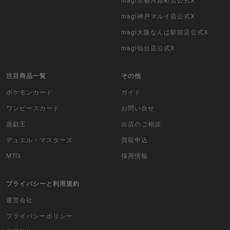
バトルスピリッツ
magi神戸マルイ店公式X
magi大阪なんば駅前店公式X
WIXOSS
magi仙台店公式X
WCCF
注目商品一覧
その他
ムシキング
ポケモンカード
ガイド
ドラゴンボールヒーローズ
ワンピースカード
お問い合せ
遊戯王
出店のご相談
バディファイト
デュエル・マスターズ
買取申込
Z/X（ゼクス）
MTG
採用情報
スポーツ
プライバシーと利用規約
アイカツ
運営会社
プライバシーポリシー
アクエリアンエイジ