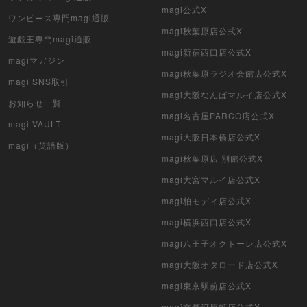
magi公式X
ワンピース専門magi通販
クリプトスペルズ
magi秋葉原店公式X
遊戯王専門magi通販
magi新宿西口店公式X
マイクリプトヒーローズ
magiマガジン
magi秋葉原ラジオ会館店公式X
magi SNS取引
遊戯王初期
magi大阪なんばマルイ店公式X
お知らせ一覧
デュエマクラシック
magi名古屋PARCO店公式X
magi VAULT
magi大阪日本橋店公式X
旧枠デュエマ
magi（英語版）
magi秋葉原店 別館公式X
デュエマ海外版
magi大宮マルイ店公式X
magi柏モディ店公式X
ポケモンカード旧裏
magi横浜西口店公式X
ポケモンカード海外版
magi八王子オクトーレ店公式X
遊戯王海外版
magi大阪オタロード店公式X
magi東京駅前店公式X
カードファイト!! ヴァンガード
magi京都河原町店公式X