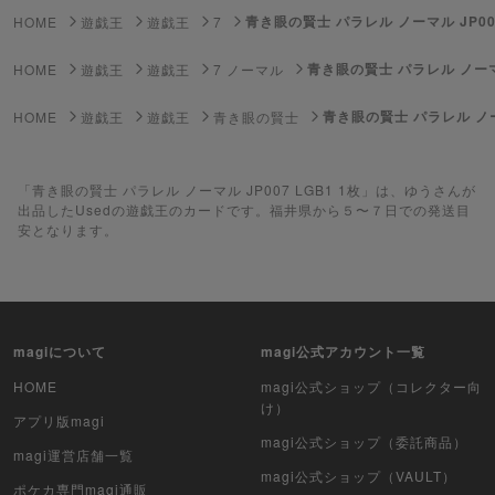
青き眼の賢士 パラレル ノーマル JP007
HOME
遊戯王
遊戯王
7
ポケモンカードゲーム
青き眼の賢士 パラレル ノーマル 
HOME
遊戯王
遊戯王
7 ノーマル
遊戯王
青き眼の賢士 パラレル ノーマ
HOME
遊戯王
遊戯王
青き眼の賢士
遊戯王ラッシュデュエル
「青き眼の賢士 パラレル ノーマル JP007 LGB1 1枚」は、ゆうさんが
ポケカ（未開封BOX）
出品したUsedの遊戯王のカードです。福井県から５〜７日での発送目
安となります。
遊戯王（未開封BOX）
ポケカ（未開封パック）
遊戯王（未開封パック）
magiについて
magi公式アカウント一覧
デュエル・マスターズ
HOME
magi公式ショップ（コレクター向
け）
アプリ版magi
マジック：ザ・ギャザリング
magi公式ショップ（委託商品）
magi運営店舗一覧
magi公式ショップ（VAULT）
ヴァイスシュヴァルツ
ポケカ専門magi通販