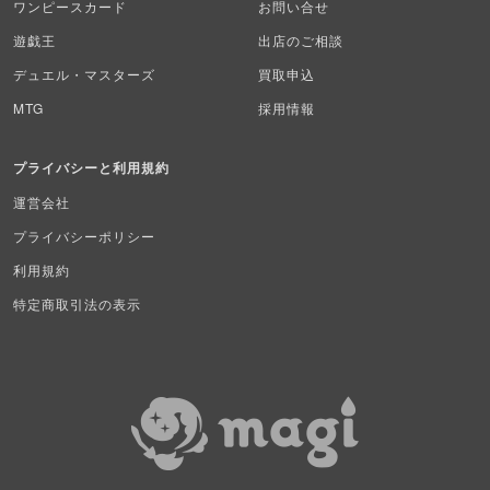
ワンピースカード
お問い合せ
バディファイト
遊戯王
出店のご相談
Z/X（ゼクス）
デュエル・マスターズ
買取申込
MTG
採用情報
スポーツ
プライバシーと利用規約
アイカツ
運営会社
アクエリアンエイジ
プライバシーポリシー
アヴァロンの鍵
利用規約
特定商取引法の表示
アンジュ・ヴィエルジュ
イナズマイレブンTCG・イレブンプレカ
ガンバライジング
艦これアーケード