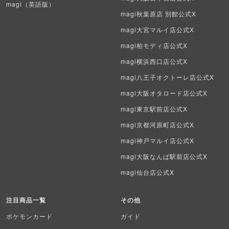
magi（英語版）
magi秋葉原店 別館公式X
デュエマ海外版
magi大宮マルイ店公式X
ポケモンカード旧裏
magi柏モディ店公式X
ポケモンカード海外版
magi横浜西口店公式X
magi八王子オクトーレ店公式X
遊戯王海外版
magi大阪オタロード店公式X
カードファイト!! ヴァンガード
magi東京駅前店公式X
magi京都河原町店公式X
バトルスピリッツ
magi神戸マルイ店公式X
WIXOSS
magi大阪なんば駅前店公式X
magi仙台店公式X
WCCF
ムシキング
注目商品一覧
その他
ポケモンカード
ガイド
ドラゴンボールヒーローズ