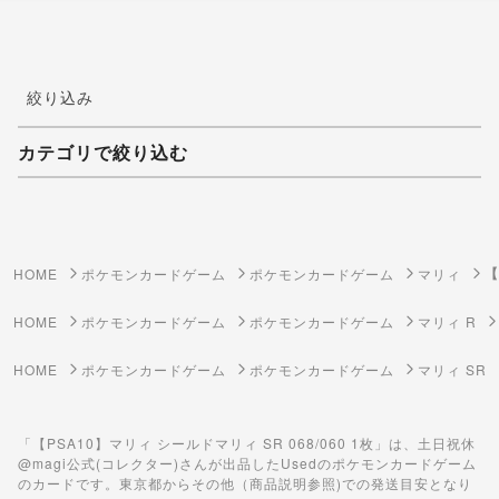
絞り込み
カテゴリで絞り込む
妖怪ウォッチTCG・妖怪メダル
ゲーム機・ゲームソフト
【
HOME
ポケモンカードゲーム
ポケモンカードゲーム
マリィ
ポケモンカードゲーム
HOME
ポケモンカードゲーム
ポケモンカードゲーム
マリィ R
遊戯王
HOME
ポケモンカードゲーム
ポケモンカードゲーム
マリィ SR
遊戯王ラッシュデュエル
「【PSA10】マリィ シールドマリィ SR 068/060 1枚」は、土日祝休
ポケカ（未開封BOX）
@magi公式(コレクター)さんが出品したUsedのポケモンカードゲーム
のカードです。東京都からその他（商品説明参照)での発送目安となり
遊戯王（未開封BOX）