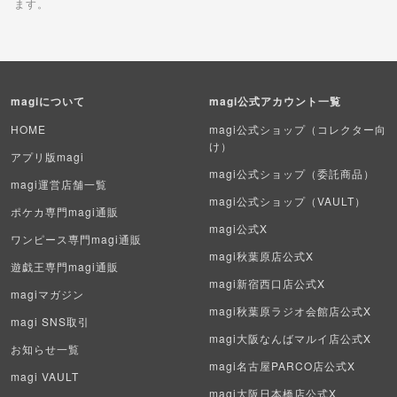
ます。
ポケカ（未開封パック）
遊戯王（未開封パック）
magiについて
magi公式アカウント一覧
デュエル・マスターズ
HOME
magi公式ショップ（コレクター向
け）
マジック：ザ・ギャザリング
アプリ版magi
magi公式ショップ（委託商品）
magi運営店舗一覧
ヴァイスシュヴァルツ
magi公式ショップ（VAULT）
ポケカ専門magi通販
magi公式X
クリプトスペルズ
ワンピース専門magi通販
magi秋葉原店公式X
遊戯王専門magi通販
マイクリプトヒーローズ
magi新宿西口店公式X
magiマガジン
遊戯王初期
magi秋葉原ラジオ会館店公式X
magi SNS取引
magi大阪なんばマルイ店公式X
デュエマクラシック
お知らせ一覧
magi名古屋PARCO店公式X
magi VAULT
旧枠デュエマ
magi大阪日本橋店公式X