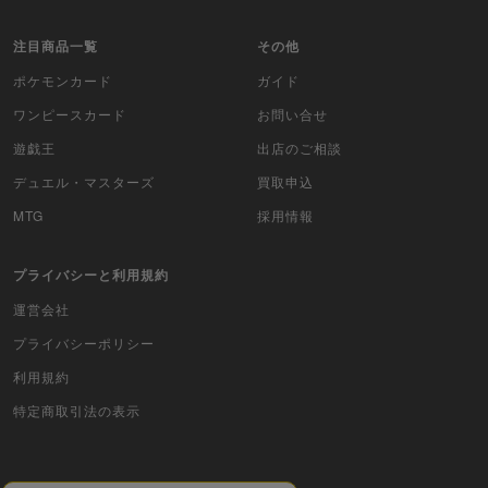
WIXOSS
注目商品一覧
その他
WCCF
ポケモンカード
ガイド
ワンピースカード
お問い合せ
ムシキング
遊戯王
出店のご相談
ドラゴンボールヒーローズ
デュエル・マスターズ
買取申込
MTG
採用情報
バディファイト
Z/X（ゼクス）
プライバシーと利用規約
運営会社
スポーツ
プライバシーポリシー
アイカツ
利用規約
特定商取引法の表示
アクエリアンエイジ
アヴァロンの鍵