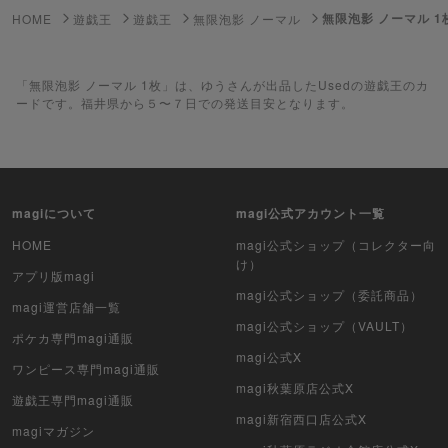
無限泡影 ノーマル 1
HOME
遊戯王
遊戯王
無限泡影 ノーマル
遊戯王
「無限泡影 ノーマル 1枚」は、ゆうさんが出品したUsedの遊戯王のカ
遊戯王ラッシュデュエル
ードです。福井県から５〜７日での発送目安となります。
ポケカ（未開封BOX）
遊戯王（未開封BOX）
magiについて
magi公式アカウント一覧
ポケカ（未開封パック）
HOME
magi公式ショップ（コレクター向
遊戯王（未開封パック）
け）
アプリ版magi
magi公式ショップ（委託商品）
デュエル・マスターズ
magi運営店舗一覧
magi公式ショップ（VAULT）
ポケカ専門magi通販
マジック：ザ・ギャザリング
magi公式X
ワンピース専門magi通販
magi秋葉原店公式X
ヴァイスシュヴァルツ
遊戯王専門magi通販
magi新宿西口店公式X
magiマガジン
クリプトスペルズ