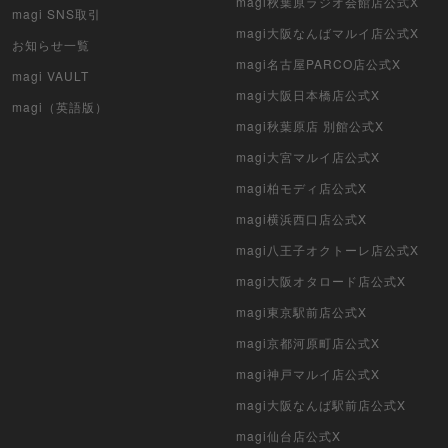
magi秋葉原ラジオ会館店公式X
magi SNS取引
マイクリプトヒーローズ
magi大阪なんばマルイ店公式X
お知らせ一覧
magi名古屋PARCO店公式X
magi VAULT
遊戯王初期
magi大阪日本橋店公式X
magi（英語版）
デュエマクラシック
magi秋葉原店 別館公式X
magi大宮マルイ店公式X
旧枠デュエマ
magi柏モディ店公式X
デュエマ海外版
magi横浜西口店公式X
magi八王子オクトーレ店公式X
ポケモンカード旧裏
magi大阪オタロード店公式X
ポケモンカード海外版
magi東京駅前店公式X
遊戯王海外版
magi京都河原町店公式X
magi神戸マルイ店公式X
カードファイト!! ヴァンガード
magi大阪なんば駅前店公式X
バトルスピリッツ
magi仙台店公式X