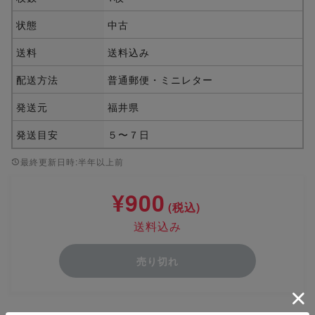
状態
中古
送料
送料込み
配送方法
普通郵便・ミニレター
発送元
福井県
発送目安
５〜７日
最終更新日時:半年以上前
¥900
(税込)
送料込み
売り切れ