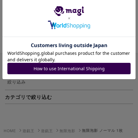
わずかに傷が有ります。
プレイ用でお願い致します。
商品ID: 1309886600
絞り込み
カテゴリで絞り込む
妖怪ウォッチTCG・妖怪メダル
ゲーム機・ゲームソフト
無限泡影 ノーマル 1枚
HOME
遊戯王
遊戯王
無限泡影
ポケモンカードゲーム