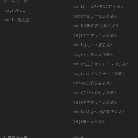
お知らせ一覧
マイクリプトヒーローズ
magi名古屋PARCO店公式X
magi VAULT
magi大阪日本橋店公式X
遊戯王初期
magi（英語版）
magi秋葉原店 別館公式X
デュエマクラシック
magi大宮マルイ店公式X
magi柏モディ店公式X
旧枠デュエマ
magi横浜西口店公式X
デュエマ海外版
magi八王子オクトーレ店公式X
ポケモンカード旧裏
magi大阪オタロード店公式X
magi東京駅前店公式X
ポケモンカード海外版
magi京都河原町店公式X
遊戯王海外版
magi神戸マルイ店公式X
magi大阪なんば駅前店公式X
カードファイト!! ヴァンガード
magi仙台店公式X
バトルスピリッツ
注目商品一覧
その他