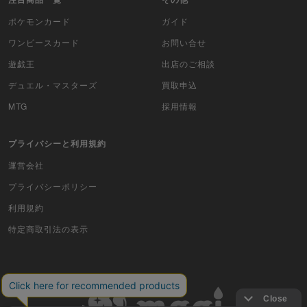
WIXOSS
ポケモンカード
ガイド
WCCF
ワンピースカード
お問い合せ
遊戯王
出店のご相談
ムシキング
デュエル・マスターズ
買取申込
ドラゴンボールヒーローズ
MTG
採用情報
バディファイト
プライバシーと利用規約
Z/X（ゼクス）
運営会社
スポーツ
プライバシーポリシー
利用規約
アイカツ
特定商取引法の表示
アクエリアンエイジ
アヴァロンの鍵