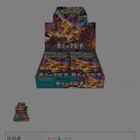
出品者
たー