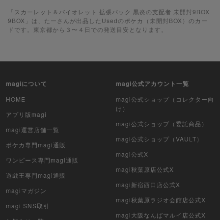
遊戯王
「スカーレット＆バイオレット 拡張パック 黒炎の支配者 未開封9BOX
9BOX」は、たーさんが出品したUsedのポケカ（未開封BOX）のカー
ドです。東京都から３〜４日での発送目安となります。
遊戯王ラッシュデュエル
ポケカ（未開封BOX）
遊戯王（未開封BOX）
magiについて
magi公式アカウント一覧
ポケカ（未開封パック）
HOME
magi公式ショップ（コレクター向
け）
アプリ版magi
遊戯王（未開封パック）
magi公式ショップ（委託商品）
magi運営店舗一覧
magi公式ショップ（VAULT）
デュエル・マスターズ
ポケカ専門magi通販
magi公式X
ワンピース専門magi通販
マジック：ザ・ギャザリング
magi秋葉原店公式X
遊戯王専門magi通販
ヴァイスシュヴァルツ
magi新宿西口店公式X
magiマガジン
magi秋葉原ラジオ会館店公式X
magi SNS取引
クリプトスペルズ
magi大阪なんばマルイ店公式X