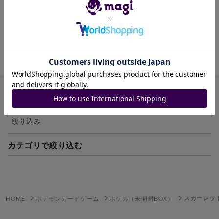
シュリンク付き9box
box買取を行っていない店舗から購入しました
商品ID: 1358481668
絞り込み
カテゴリで絞り込む
妖怪ウォッチTCG・妖怪メダル
ゲーム機・ゲームソフト
スカーレット
HOME
ポケモンカードゲーム
ポケカ（未開封BOX）
ポケモンカードゲーム