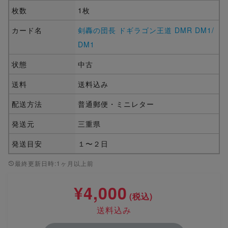
枚数
1枚
カード名
剣轟の団長 ドギラゴン王道 DMR DM1/
DM1
状態
中古
送料
送料込み
配送方法
普通郵便・ミニレター
発送元
三重県
発送目安
１〜２日
最終更新日時:1ヶ月以上前
¥4,000
(税込)
送料込み