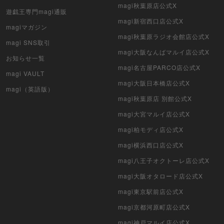
ヴァイスシュヴァルツ
magi秋葉原店公式X
遊戯王専門magi通販
クリプトスペルズ
magi新宿西口店公式X
magiマガジン
magi秋葉原ラジオ会館店公式X
magi SNS取引
マイクリプトヒーローズ
magi大阪なんばマルイ店公式X
お知らせ一覧
遊戯王初期
magi名古屋PARCO店公式X
magi VAULT
magi大阪日本橋店公式X
デュエマクラシック
magi（英語版）
magi秋葉原店 別館公式X
旧枠デュエマ
magi大宮マルイ店公式X
magi柏モディ店公式X
デュエマ海外版
magi横浜西口店公式X
ポケモンカード旧裏
magi八王子オクトーレ店公式X
ポケモンカード海外版
magi大阪オタロード店公式X
magi東京駅前店公式X
遊戯王海外版
magi京都河原町店公式X
カードファイト!! ヴァンガード
magi神戸マルイ店公式X