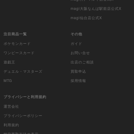
magi大阪なんば駅前店公式X
バトルスピリッツ
magi仙台店公式X
WIXOSS
注目商品一覧
その他
WCCF
ポケモンカード
ガイド
ムシキング
ワンピースカード
お問い合せ
遊戯王
出店のご相談
ドラゴンボールヒーローズ
デュエル・マスターズ
買取申込
バディファイト
MTG
採用情報
Z/X（ゼクス）
プライバシーと利用規約
スポーツ
運営会社
プライバシーポリシー
アイカツ
利用規約
アクエリアンエイジ
特定商取引法の表示