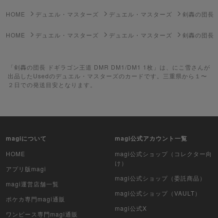
ゲーム機・ゲームソフト
HOME
デュエル・マスターズ
デュエル・マスターズ
剣轟の団長
ポケモンカードゲーム
HOME
デュエル・マスターズ
デュエル・マスターズ
剣轟の団長 
遊戯王
「剣轟の団長 ドギラゴン王道 DMR DM1/DM1 1枚」は、にこ雪さんが
遊戯王ラッシュデュエル
出品したUsedのデュエル・マスターズのカードです。三重県から１〜
２日での発送目安となります。
ポケカ（未開封BOX）
遊戯王（未開封BOX）
ポケカ（未開封パック）
magiについて
magi公式アカウント一覧
遊戯王（未開封パック）
HOME
magi公式ショップ（コレクター向
け）
アプリ版magi
デュエル・マスターズ
magi公式ショップ（委託商品）
magi運営店舗一覧
magi公式ショップ（VAULT）
マジック：ザ・ギャザリング
ポケカ専門magi通販
magi公式X
ワンピース専門magi通販