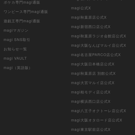
デュエル・マスターズ
ポケカ専門magi通販
magi公式X
ワンピース専門magi通販
マジック：ザ・ギャザリング
magi秋葉原店公式X
遊戯王専門magi通販
ヴァイスシュヴァルツ
magi新宿西口店公式X
magiマガジン
magi秋葉原ラジオ会館店公式X
magi SNS取引
クリプトスペルズ
magi大阪なんばマルイ店公式X
お知らせ一覧
マイクリプトヒーローズ
magi名古屋PARCO店公式X
magi VAULT
magi大阪日本橋店公式X
遊戯王初期
magi（英語版）
magi秋葉原店 別館公式X
デュエマクラシック
magi大宮マルイ店公式X
magi柏モディ店公式X
旧枠デュエマ
magi横浜西口店公式X
デュエマ海外版
magi八王子オクトーレ店公式X
ポケモンカード旧裏
magi大阪オタロード店公式X
magi東京駅前店公式X
ポケモンカード海外版