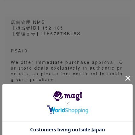
店舗管理 NMB
【担当者ID】152 105
【管理番号】ITF6787BBL8S
PSA10
We offer immediate purchase approval. O
ur store deals exclusively in authentic pr
oducts, so please feel confident in makin
g your purchase.
出品がPSAやBGSの場合、magiアプリのカタロ
グ画像を使用したイメージ画像を採用している場
合があります。画像表面の一枚の出品時は実物の
鑑定番号とは異なる出品や1edやアンリミなどの
バージョン違いとなる場合があります。細かなご
指定をいただくことができないため予めご了承く
ださい。