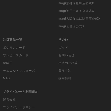
magi京都河原町店公式X
遊戯王海外版
magi神戸マルイ店公式X
magi大阪なんば駅前店公式X
カードファイト!! ヴァンガード
magi仙台店公式X
バトルスピリッツ
注目商品一覧
その他
WIXOSS
ポケモンカード
ガイド
WCCF
ワンピースカード
お問い合せ
遊戯王
出店のご相談
ムシキング
デュエル・マスターズ
買取申込
ドラゴンボールヒーローズ
MTG
採用情報
バディファイト
プライバシーと利用規約
Z/X（ゼクス）
運営会社
スポーツ
プライバシーポリシー