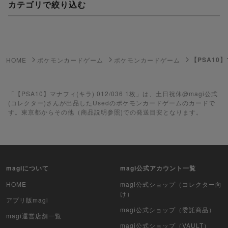
カテゴリで絞り込む
妖怪ウォッチTCG・妖怪メダル
ゲーム機・ゲームソフト
【PSA10】
HOME
ポケモンカードゲーム
ポケモンカードゲーム
ポケモンカードゲーム
遊戯王
「【PSA10】マナフィ(キラ) 012/036 1枚」は、土日祝休@magi公式
(コレクター)さんが出品したUsedのポケモンカードゲームのカードで
す。東京都からその他（商品説明参照)での発送目安となります。
遊戯王ラッシュデュエル
ポケカ（未開封BOX）
遊戯王（未開封BOX）
magiについて
magi公式アカウント一覧
ポケカ（未開封パック）
HOME
magi公式ショップ（コレクター向
け）
アプリ版magi
遊戯王（未開封パック）
magi公式ショップ（委託商品）
magi運営店舗一覧
magi公式ショップ（VAULT）