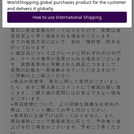
※発送方法は普通郵便、ゆうパケット、ゆうパッ
ク、一般書留のいずれかで行います。基本的には
発送方法の指定は対応しておりませんので、あら
かじめご了承ください。
発送目安は3〜4日になっておりますが、平日の営
業日に発送業務を行っておりますので、実際は発
送目安より早く発送される場合がございます。
全ての発送方法において、折れ・傷対策、防水を
行っております。
※ 鑑定品についてはグレードに問わず白欠けや汚
れ、ケースの傷等が見受けられる場合がございま
す。状態基準内と判断された商品につきまして、
状態の記載を一部省略させていただきますので、
ご理解の上ご購入ください。
※商品の状態等、取引に関して疑問がございまし
たら、必ずご購入前にコメントにて確認お願い致
します。ご購入後の質問にはお答えできない場合
がございます。
※商品状態について、より詳細な画像をお求めの
際は、コメント欄にてお申し付けください。
※基本的にお値下げは行っておりません。また、
商品価格について相場状況に応じて、予告無く値
上げを行う場合がございます。予めご了承くださ
い。