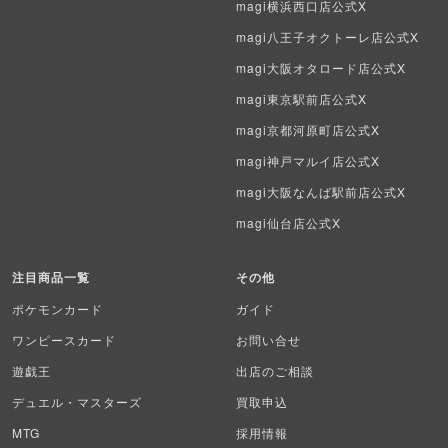
magi横浜西口店公式X
ポケモンカード海外版
magi八王子オクトーレ店公式X
遊戯王海外版
magi大阪オタロード店公式X
magi東京駅前店公式X
カードファイト!! ヴァンガード
magi京都河原町店公式X
バトルスピリッツ
magi神戸マルイ店公式X
magi大阪なんば駅前店公式X
WIXOSS
magi仙台店公式X
WCCF
注目商品一覧
その他
ムシキング
ポケモンカード
ガイド
ドラゴンボールヒーローズ
ワンピースカード
お問い合せ
遊戯王
出店のご相談
バディファイト
デュエル・マスターズ
買取申込
Z/X（ゼクス）
MTG
採用情報