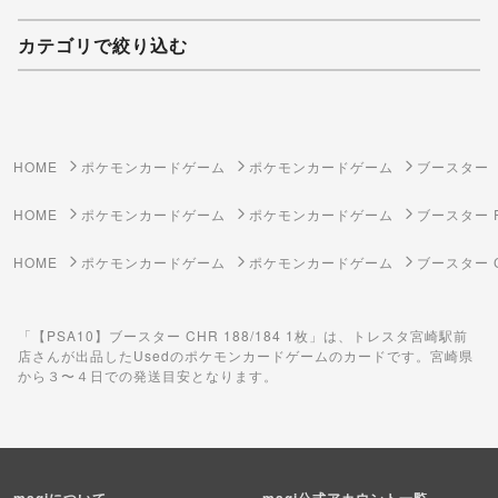
カテゴリで絞り込む
妖怪ウォッチTCG・妖怪メダル
ゲーム機・ゲームソフト
HOME
ポケモンカードゲーム
ポケモンカードゲーム
ブースター
ポケモンカードゲーム
HOME
ポケモンカードゲーム
ポケモンカードゲーム
ブースター 
遊戯王
HOME
ポケモンカードゲーム
ポケモンカードゲーム
ブースター 
遊戯王ラッシュデュエル
「【PSA10】ブースター CHR 188/184 1枚」は、トレスタ宮崎駅前
ポケカ（未開封BOX）
店さんが出品したUsedのポケモンカードゲームのカードです。宮崎県
から３〜４日での発送目安となります。
遊戯王（未開封BOX）
ポケカ（未開封パック）
遊戯王（未開封パック）