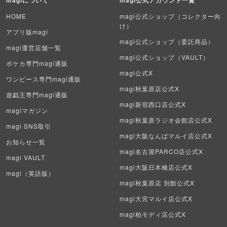
magiについて
magi公式アカウント一覧
デュエル・マスターズ
HOME
magi公式ショップ（コレクター向
け）
アプリ版magi
マジック：ザ・ギャザリング
magi公式ショップ（委託商品）
magi運営店舗一覧
magi公式ショップ（VAULT）
ヴァイスシュヴァルツ
ポケカ専門magi通販
magi公式X
ワンピース専門magi通販
クリプトスペルズ
magi秋葉原店公式X
遊戯王専門magi通販
magi新宿西口店公式X
マイクリプトヒーローズ
magiマガジン
magi秋葉原ラジオ会館店公式X
magi SNS取引
遊戯王初期
magi大阪なんばマルイ店公式X
お知らせ一覧
デュエマクラシック
magi名古屋PARCO店公式X
magi VAULT
magi大阪日本橋店公式X
旧枠デュエマ
magi（英語版）
magi秋葉原店 別館公式X
デュエマ海外版
magi大宮マルイ店公式X
magi柏モディ店公式X
ポケモンカード旧裏