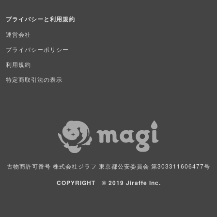
スポーツ
プライバシーと利用規約
アイカツ
運営会社
プライバシーポリシー
アクエリアンエイジ
利用規約
アヴァロンの鍵
特定商取引法の表示
アンジュ・ヴィエルジュ
イナズマイレブンTCG・イレブンプレカ
ガンバライジング
艦これアーケード
古物商許可番号 株式会社ジラフ 東京都公安委員会 第303311606477号
キングオブプロレスリング
COPYRIGHT © 2019 Jiraffe Inc.
クルセイドシステムカードゲーム