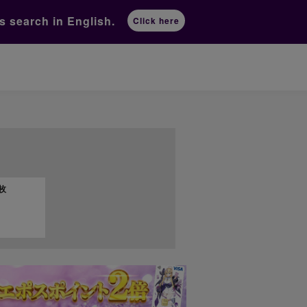
ts
search in English.
Click here
1枚