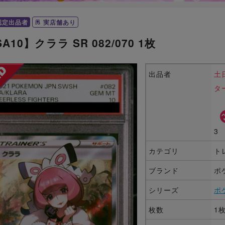
認定出品者
実店舗あり
A10】クララ SR 082/070 1枚
出品者
土
タ
3
カテゴリ
ト
ブランド
ポ
シリーズ
ポ
枚数
1