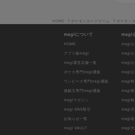
HOME
ポケモンカードゲーム
ポケモン
magiについて
mag
HOME
mag
アプリ版magi
mag
magi運営店舗一覧
magi
ポケカ専門magi通販
magi
ワンピース専門magi通販
magi
遊戯王専門magi通販
magi
magiマガジン
mag
magi SNS取引
mag
お知らせ一覧
magi
magi VAULT
magi