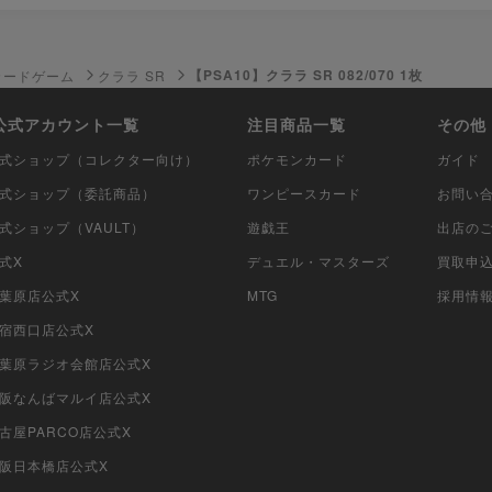
【PSA10】クララ SR 082/070 1枚
カードゲーム
クララ SR
i公式アカウント一覧
注目商品一覧
その他
i公式ショップ（コレクター向け）
ポケモンカード
ガイド
i公式ショップ（委託商品）
ワンピースカード
お問い
公式ショップ（VAULT）
遊戯王
出店の
公式X
デュエル・マスターズ
買取申
秋葉原店公式X
MTG
採用情
新宿西口店公式X
i秋葉原ラジオ会館店公式X
i大阪なんばマルイ店公式X
名古屋PARCO店公式X
大阪日本橋店公式X