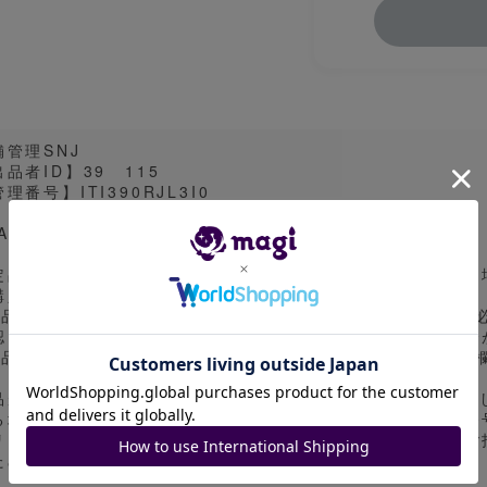
舗管理SNJ
品者ID】39 115
理番号】ITI390RJL3I0
A10
定品については白欠けや汚れ、ケースの傷等が見受けられる
購入した段階で同意したものといたします。
商品の状態及び取引に関してご不明な点がございましたら、
認をお願いします。ご購入後の質問にはご対応しかねる場合
商品状態について、より詳細な画像をお求めの際はコメント
品がPSAやBGSの場合、magiアプリのカタログ画像を使
る場合があります。画像表面の一枚の出品時は実物の鑑定番号
リミなどのバージョン違いとなる場合があります。細かなご
ため予めご了承ください。