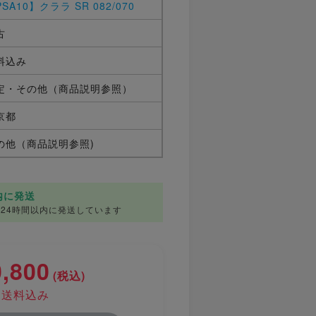
SA10】クララ SR 082/070
古
料込み
定・その他（商品説明参照）
京都
の他（商品説明参照)
前
内に発送
24時間以内に発送しています
0,800
(税込)
送料込み