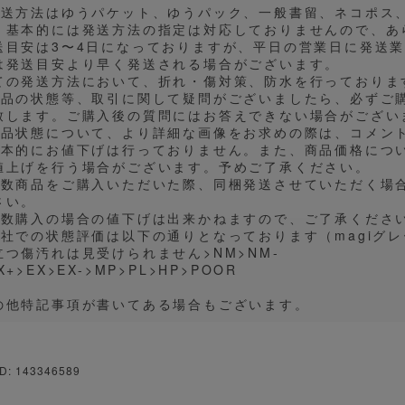
発送方法はゆうパケット、ゆうパック、一般書留、ネコポス
。基本的には発送方法の指定は対応しておりませんので、あ
送目安は3〜4日になっておりますが、平日の営業日に発送
は発送目安より早く発送される場合がございます。
ての発送方法において、折れ・傷対策、防水を行っておりま
商品の状態等、取引に関して疑問がございましたら、必ずご
致します。ご購入後の質問にはお答えできない場合がござい
商品状態について、より詳細な画像をお求めの際は、コメン
基本的にお値下げは行っておりません。また、商品価格につ
値上げを行う場合がございます。予めご了承ください。
複数商品をご購入いただいた際、同梱発送させていただく場
さい。
複数購入の場合の値下げは出来かねますので、ご了承くださ
弊社での状態評価は以下の通りとなっております（magiグ
立つ傷汚れは見受けられません>NM>NM-
X+>EX>EX->MP>PL>HP>POOR
の他特記事項が書いてある場合もございます。
D: 143346589