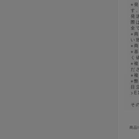
※
す
発
際
全
※
い
※
※
く
※
だ
※
※
目
>E
そ
商品I