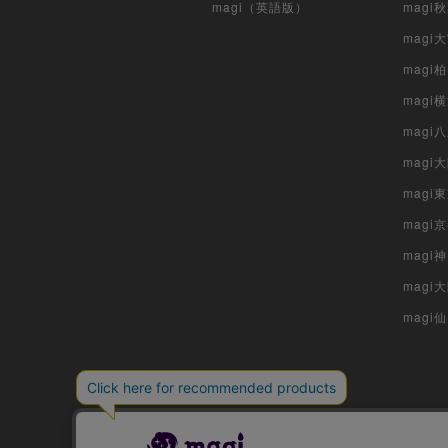
magi（英語版）
magi
magi
magi
magi
mag
mag
magi
magi
magi
mag
magi