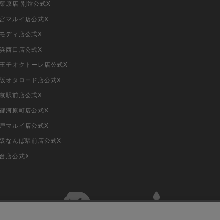
秋葉原店 別館公式X
大宮マルイ店公式X
柏モディ店公式X
横浜西口店公式X
i八王子オクトーレ店公式X
i大阪オタロード店公式X
東京駅前店公式X
京都河原町店公式X
神戸マルイ店公式X
i大阪なんば駅前店公式X
仙台店公式X