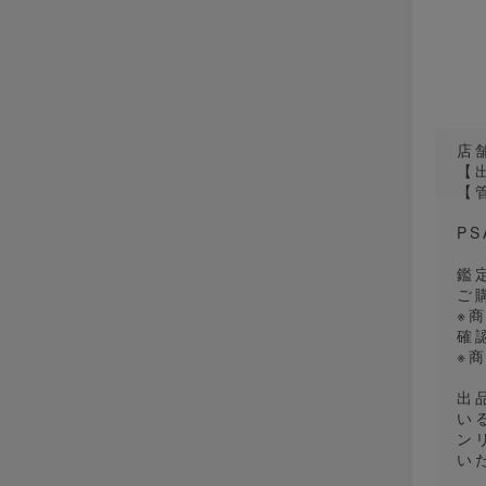
店
【出
【管
PS
鑑
ご
※
確
※
出
い
ン
い