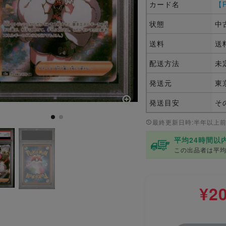
カード名
【P
状態
中
送料
送
配送方法
未
発送元
東
発送目安
そ
最終更新日時:半年以上
平均24時間以
この出品者は平均
¥2