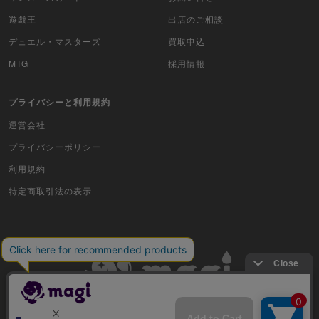
ムシキング
遊戯王
出店のご相談
ドラゴンボールヒーローズ
デュエル・マスターズ
買取申込
MTG
採用情報
バディファイト
プライバシーと利用規約
Z/X（ゼクス）
運営会社
スポーツ
プライバシーポリシー
アイカツ
利用規約
特定商取引法の表示
アクエリアンエイジ
アヴァロンの鍵
アンジュ・ヴィエルジュ
イナズマイレブンTCG・イレブンプレカ
古物商許可番号 株式会社ジラフ 東京都公安委員会 第303311606477号