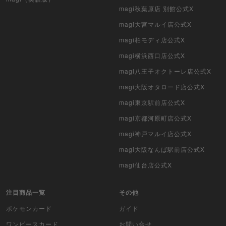
magi秋葉原店 別館公式X
デュエマクラシック
magi大宮マルイ店公式X
旧枠デュエマ
magi柏モディ店公式X
デュエマ海外版
magi横浜西口店公式X
magi八王子オクトーレ店公式X
ポケモンカード旧裏
magi大阪オタロード店公式X
ポケモンカード海外版
magi東京駅前店公式X
magi京都河原町店公式X
遊戯王海外版
magi神戸マルイ店公式X
カードファイト!! ヴァンガード
magi大阪なんば駅前店公式X
バトルスピリッツ
magi仙台店公式X
WIXOSS
注目商品一覧
その他
ポケモンカード
ガイド
WCCF
ワンピースカード
お問い合せ