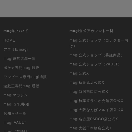
ポケカ（未開封BOX）
遊戯王（未開封BOX）
magiについて
magi公式アカウント一覧
ポケカ（未開封パック）
HOME
magi公式ショップ（コレクター向
け）
遊戯王（未開封パック）
アプリ版magi
magi公式ショップ（委託商品）
magi運営店舗一覧
デュエル・マスターズ
magi公式ショップ（VAULT）
ポケカ専門magi通販
マジック：ザ・ギャザリング
magi公式X
ワンピース専門magi通販
magi秋葉原店公式X
遊戯王専門magi通販
ヴァイスシュヴァルツ
magi新宿西口店公式X
magiマガジン
クリプトスペルズ
magi秋葉原ラジオ会館店公式X
magi SNS取引
magi大阪なんばマルイ店公式X
マイクリプトヒーローズ
お知らせ一覧
magi名古屋PARCO店公式X
magi VAULT
遊戯王初期
magi大阪日本橋店公式X
magi（英語版）