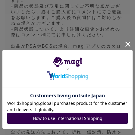
ます。
※商品の状態及び取引に関してご不明な点がござ
いましたら、必ずご購入前にコメントにてご確認
をお願いします。ご購入後の質問にはご対応しか
ねる場合がございます。
※商品状態について、より詳細な画像をお求めの
際はコメント欄にてお申し付けください。
出品がPSAやBGSの場合、magiアプリのカタロ
グ画像を使用したイメージ画像を採用している場
合があります。画像表面の一枚の出品時は実物の
鑑定番号とは異なる出品や1edやアンリミなどの
バージョン違いとなる場合があります。細かなご
指定をいただくことができないため予めご了承く
ださい。
※発送方法は普通郵便、ゆうパケット、ゆうパッ
ク、一般書留のいずれかで行います。基本的には
発送方法の指定は対応しておりませんので、あら
かじめご了承ください。
発送目安は5〜7日になっておりますが、平日の営
業日に発送業務を行っておりますので、実際は発
送目安より早く発送される場合がございます。
全ての発送方法において、折れ・傷対策、防水を