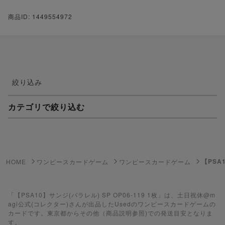
商品ID: 1449554972
絞り込み
カテゴリで絞り込む
妖怪ウォッチTCG・妖怪メダル
ゲーム機・ゲームソフト
【PSA1
HOME
ワンピースカードゲーム
ワンピースカードゲーム
ポケモンカードゲーム
遊戯王
「【PSA10】サンジ(パラレル) SP OP06-119 1枚」は、土日祝休@m
agi公式(コレクター)さんが出品したUsedのワンピースカードゲームの
カードです。東京都からその他（商品説明参照)での発送目安となりま
遊戯王ラッシュデュエル
す。