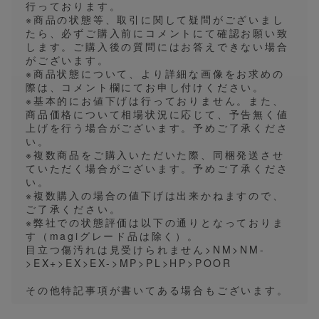
行っております。
※商品の状態等、取引に関して疑問がございまし
たら、必ずご購入前にコメントにて確認お願い致
します。ご購入後の質問にはお答えできない場合
がございます。
※商品状態について、より詳細な画像をお求めの
際は、コメント欄にてお申し付けください。
※基本的にお値下げは行っておりません。また、
商品価格について相場状況に応じて、予告無く値
上げを行う場合がございます。予めご了承くださ
い。
※複数商品をご購入いただいた際、同梱発送させ
ていただく場合がございます。予めご了承くださ
い。
※複数購入の場合の値下げは出来かねますので、
ご了承ください。
※弊社での状態評価は以下の通りとなっておりま
す（magiグレード品は除く）。
目立つ傷汚れは見受けられません>NM>NM-
>EX+>EX>EX->MP>PL>HP>POOR
その他特記事項が書いてある場合もございます。