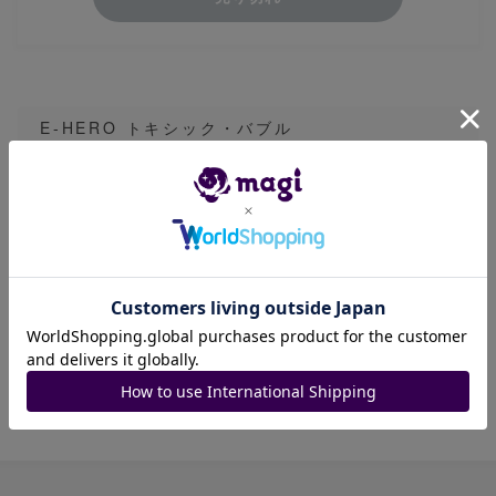
E-HERO トキシック・バブル
25thシークレット1枚です。
目立った傷や汚れは無いと判断していますが、素
人保管のため、プレイ用として販売しています。
発送目安は長めに設定してあり、基本的には早め
の発送を心がけております。
質問等お受けします。
商品ID: 1544155288