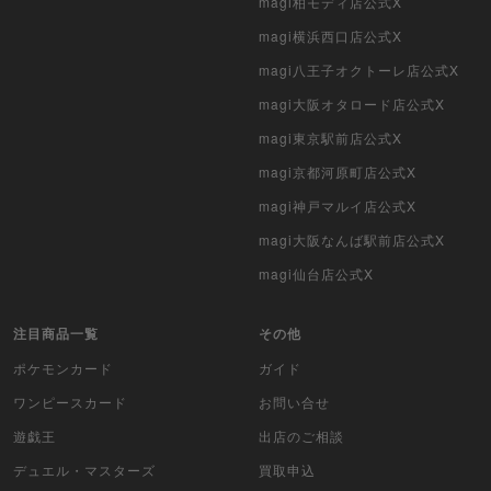
magi柏モディ店公式X
デュエマ海外版
magi横浜西口店公式X
ポケモンカード旧裏
magi八王子オクトーレ店公式X
ポケモンカード海外版
magi大阪オタロード店公式X
magi東京駅前店公式X
遊戯王海外版
magi京都河原町店公式X
カードファイト!! ヴァンガード
magi神戸マルイ店公式X
magi大阪なんば駅前店公式X
バトルスピリッツ
magi仙台店公式X
WIXOSS
注目商品一覧
その他
WCCF
ポケモンカード
ガイド
ムシキング
ワンピースカード
お問い合せ
遊戯王
出店のご相談
ドラゴンボールヒーローズ
デュエル・マスターズ
買取申込
バディファイト