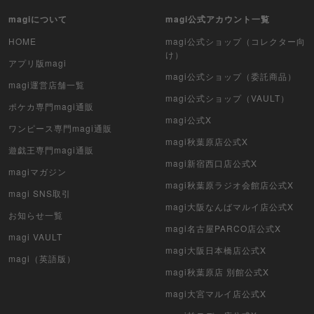
ポケカ（未開封パック）
magiについて
magi公式アカウント一覧
遊戯王（未開封パック）
HOME
magi公式ショップ（コレクター向
け）
アプリ版magi
デュエル・マスターズ
magi公式ショップ（委託商品）
magi運営店舗一覧
magi公式ショップ（VAULT）
マジック：ザ・ギャザリング
ポケカ専門magi通販
magi公式X
ワンピース専門magi通販
ヴァイスシュヴァルツ
magi秋葉原店公式X
遊戯王専門magi通販
クリプトスペルズ
magi新宿西口店公式X
magiマガジン
magi秋葉原ラジオ会館店公式X
magi SNS取引
マイクリプトヒーローズ
magi大阪なんばマルイ店公式X
お知らせ一覧
遊戯王初期
magi名古屋PARCO店公式X
magi VAULT
magi大阪日本橋店公式X
デュエマクラシック
magi（英語版）
magi秋葉原店 別館公式X
旧枠デュエマ
magi大宮マルイ店公式X