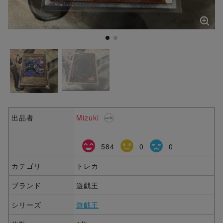
出品者
Mizuki
584
0
0
カテゴリ
トレカ
ブランド
遊戯王
シリーズ
遊戯王