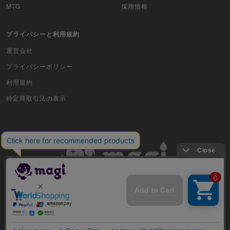
MTG
採用情報
Z/X（ゼクス）
プライバシーと利用規約
スポーツ
運営会社
プライバシーポリシー
アイカツ
利用規約
アクエリアンエイジ
特定商取引法の表示
アヴァロンの鍵
アンジュ・ヴィエルジュ
イナズマイレブンTCG・イレブンプレカ
ガンバライジング
古物商許可番号 株式会社ジラフ 東京都公安委員会 第303311606477号
艦これアーケード
COPYRIGHT © 2019 Jiraffe Inc.
キングオブプロレスリング