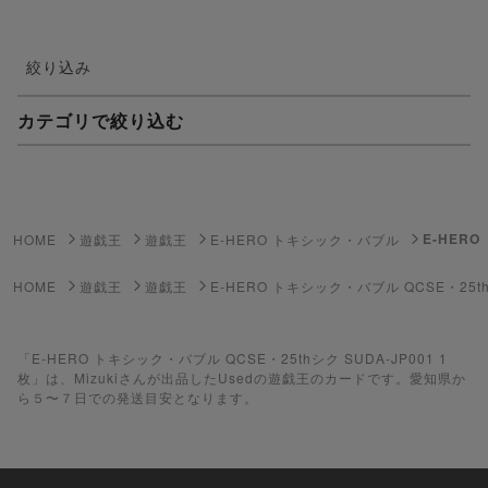
絞り込み
カテゴリで絞り込む
妖怪ウォッチTCG・妖怪メダル
ゲーム機・ゲームソフト
E-HERO
HOME
遊戯王
遊戯王
E-HERO トキシック・バブル
ポケモンカードゲーム
HOME
遊戯王
遊戯王
E-HERO トキシック・バブル QCSE・25t
遊戯王
「E-HERO トキシック・バブル QCSE・25thシク SUDA-JP001 1
遊戯王ラッシュデュエル
枚」は、Mizukiさんが出品したUsedの遊戯王のカードです。愛知県か
ら５〜７日での発送目安となります。
ポケカ（未開封BOX）
遊戯王（未開封BOX）