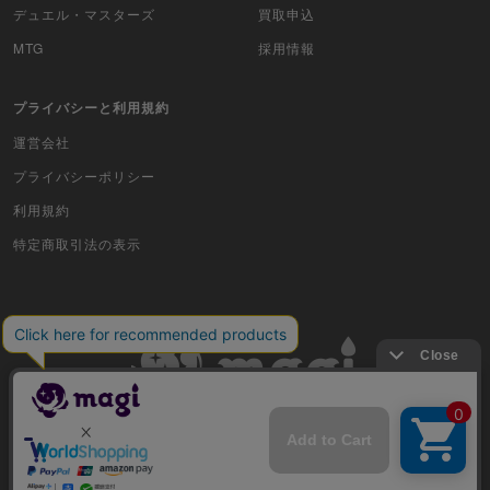
デュエル・マスターズ
買取申込
Z/X（ゼクス）
MTG
採用情報
スポーツ
プライバシーと利用規約
アイカツ
運営会社
プライバシーポリシー
アクエリアンエイジ
利用規約
アヴァロンの鍵
特定商取引法の表示
アンジュ・ヴィエルジュ
イナズマイレブンTCG・イレブンプレカ
ガンバライジング
艦これアーケード
古物商許可番号 株式会社ジラフ 東京都公安委員会 第303311606477号
キングオブプロレスリング
COPYRIGHT © 2019 Jiraffe Inc.