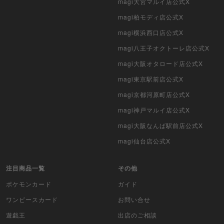
magi大宮マルイ店公式X
magi柏モディ店公式X
ポケモンカード旧裏
magi横浜西口店公式X
ポケモンカード海外版
magi八王子オクトーレ店公式X
遊戯王海外版
magi大阪オタロード店公式X
magi東京駅前店公式X
カードファイト!! ヴァンガード
magi京都河原町店公式X
バトルスピリッツ
magi神戸マルイ店公式X
magi大阪なんば駅前店公式X
WIXOSS
magi仙台店公式X
WCCF
注目商品一覧
その他
ムシキング
ポケモンカード
ガイド
ドラゴンボールヒーローズ
ワンピースカード
お問い合せ
遊戯王
出店のご相談
バディファイト