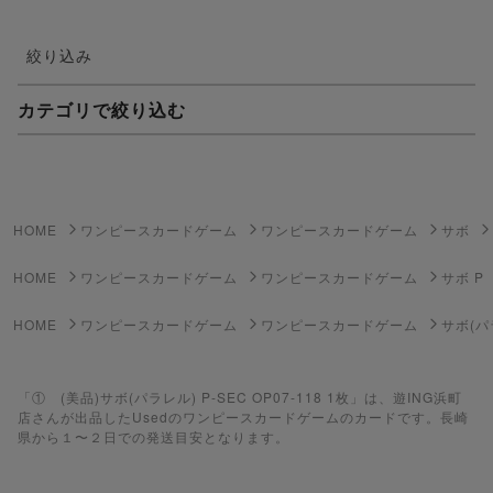
絞り込み
カテゴリで絞り込む
妖怪ウォッチTCG・妖怪メダル
ゲーム機・ゲームソフト
HOME
ワンピースカードゲーム
ワンピースカードゲーム
サボ
ポケモンカードゲーム
HOME
ワンピースカードゲーム
ワンピースカードゲーム
サボ P
遊戯王
HOME
ワンピースカードゲーム
ワンピースカードゲーム
サボ(パ
遊戯王ラッシュデュエル
「① (美品)サボ(パラレル) P-SEC OP07-118 1枚」は、遊ING浜町
ポケカ（未開封BOX）
店さんが出品したUsedのワンピースカードゲームのカードです。長崎
県から１〜２日での発送目安となります。
遊戯王（未開封BOX）