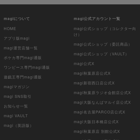
ポケカ（未開封パック）
遊戯王（未開封パック）
magiについて
magi公式アカウント一覧
デュエル・マスターズ
HOME
magi公式ショップ（コレクター向
け）
アプリ版magi
マジック：ザ・ギャザリング
magi公式ショップ（委託商品）
magi運営店舗一覧
magi公式ショップ（VAULT）
ヴァイスシュヴァルツ
ポケカ専門magi通販
magi公式X
ワンピース専門magi通販
クリプトスペルズ
magi秋葉原店公式X
遊戯王専門magi通販
magi新宿西口店公式X
マイクリプトヒーローズ
magiマガジン
magi秋葉原ラジオ会館店公式X
magi SNS取引
遊戯王初期
magi大阪なんばマルイ店公式X
お知らせ一覧
デュエマクラシック
magi名古屋PARCO店公式X
magi VAULT
magi大阪日本橋店公式X
旧枠デュエマ
magi（英語版）
magi秋葉原店 別館公式X
デュエマ海外版