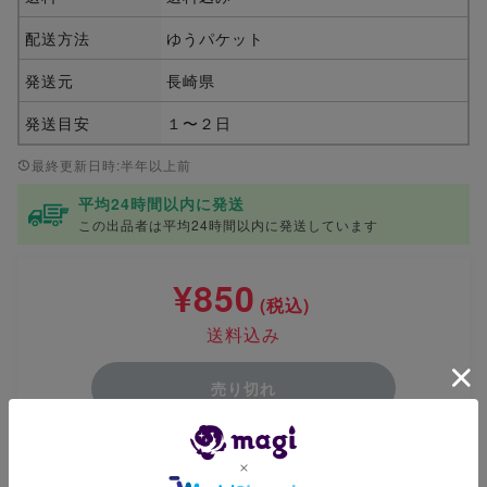
配送方法
ゆうパケット
発送元
長崎県
発送目安
１〜２日
最終更新日時:半年以上前
平均24時間以内に発送
この出品者は平均24時間以内に発送しています
¥850
(税込)
送料込み
売り切れ