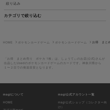
絞り込み
カテゴリで絞り込む
妖怪ウォッチTCG・妖怪メダル
ゲーム機・ゲームソフト
お得 まとめ
HOME
ポケモンカードゲーム
ポケモンカードゲーム
ポケモンカードゲーム
遊戯王
「お得 まとめ売り ポケカ 1枚」は、しょうてぃのお店(公式)さんが
出品したUsedのポケモンカードゲームのカードです。神奈川県から
１〜２日での発送目安となります。
遊戯王ラッシュデュエル
ポケカ（未開封BOX）
遊戯王（未開封BOX）
magiについて
magi公式アカウント一覧
ポケカ（未開封パック）
HOME
magi公式ショップ（コレクター向
け）
アプリ版magi