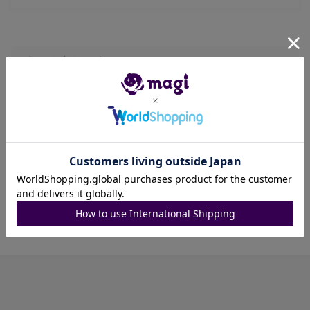
まとめ売りです！
お ま け の内容ついてはその時々です！
送料込み
スマートレター
評価コメント必須でお願いします🙇‍♂️
内容については全て美品です✨
商品ID: 1604303758