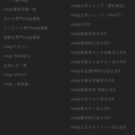
遊戯王（未開封パック）
magi公式ショップ（委託商品）
magi運営店舗一覧
magi公式ショップ（VAULT）
デュエル・マスターズ
ポケカ専門magi通販
magi公式X
ワンピース専門magi通販
マジック：ザ・ギャザリング
magi秋葉原店公式X
遊戯王専門magi通販
ヴァイスシュヴァルツ
magi新宿西口店公式X
magiマガジン
magi秋葉原ラジオ会館店公式X
magi SNS取引
クリプトスペルズ
magi大阪なんばマルイ店公式X
お知らせ一覧
マイクリプトヒーローズ
magi名古屋PARCO店公式X
magi VAULT
magi大阪日本橋店公式X
遊戯王初期
magi（英語版）
magi秋葉原店 別館公式X
デュエマクラシック
magi大宮マルイ店公式X
magi柏モディ店公式X
旧枠デュエマ
magi横浜西口店公式X
デュエマ海外版
magi八王子オクトーレ店公式X