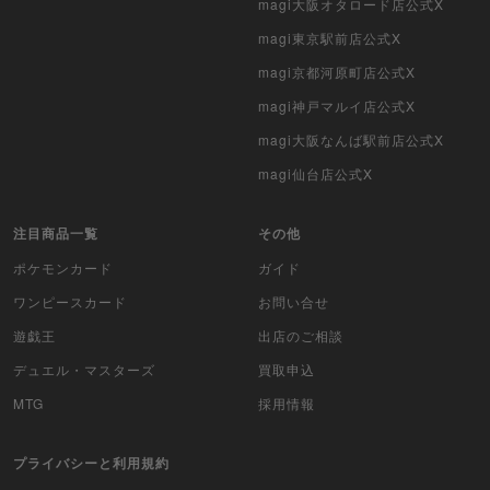
ポケモンカード旧裏
magi大阪オタロード店公式X
magi東京駅前店公式X
ポケモンカード海外版
magi京都河原町店公式X
遊戯王海外版
magi神戸マルイ店公式X
magi大阪なんば駅前店公式X
カードファイト!! ヴァンガード
magi仙台店公式X
バトルスピリッツ
注目商品一覧
その他
WIXOSS
ポケモンカード
ガイド
WCCF
ワンピースカード
お問い合せ
遊戯王
出店のご相談
ムシキング
デュエル・マスターズ
買取申込
ドラゴンボールヒーローズ
MTG
採用情報
バディファイト
プライバシーと利用規約
Z/X（ゼクス）