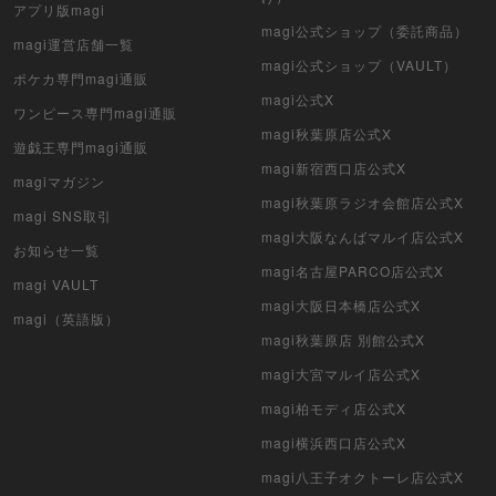
デュエル・マスターズ
アプリ版magi
magi公式ショップ（委託商品）
magi運営店舗一覧
マジック：ザ・ギャザリング
magi公式ショップ（VAULT）
ポケカ専門magi通販
ヴァイスシュヴァルツ
magi公式X
ワンピース専門magi通販
magi秋葉原店公式X
遊戯王専門magi通販
クリプトスペルズ
magi新宿西口店公式X
magiマガジン
マイクリプトヒーローズ
magi秋葉原ラジオ会館店公式X
magi SNS取引
magi大阪なんばマルイ店公式X
遊戯王初期
お知らせ一覧
magi名古屋PARCO店公式X
magi VAULT
デュエマクラシック
magi大阪日本橋店公式X
magi（英語版）
magi秋葉原店 別館公式X
旧枠デュエマ
magi大宮マルイ店公式X
デュエマ海外版
magi柏モディ店公式X
ポケモンカード旧裏
magi横浜西口店公式X
magi八王子オクトーレ店公式X
ポケモンカード海外版