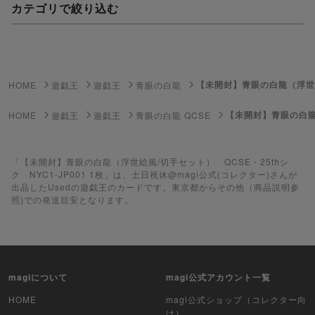
カテゴリで絞り込む
妖怪ウォッチTCG・妖怪メダル
ゲーム機・ゲームソフト
【未開封】青眼の白龍（浮世絵風
HOME
遊戯王
遊戯王
青眼の白龍
ポケモンカードゲーム
【未開封】青眼の白龍（
HOME
遊戯王
遊戯王
青眼の白龍 QCSE
遊戯王
「【未開封】青眼の白龍（浮世絵風/切手セット） QCSE・25thシ
遊戯王ラッシュデュエル
ク NYC1-JP001 1枚」は、土日祝休@magi公式(コレクター)さんが
出品したUsedの遊戯王のカードです。東京都からその他（商品説明参
ポケカ（未開封BOX）
照)での発送目安となります。
遊戯王（未開封BOX）
ポケカ（未開封パック）
magiについて
magi公式アカウント一覧
遊戯王（未開封パック）
HOME
magi公式ショップ（コレクター向
け）