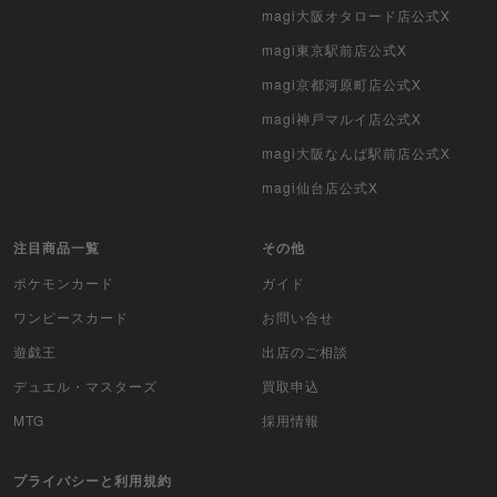
magi大阪オタロード店公式X
遊戯王海外版
magi東京駅前店公式X
magi京都河原町店公式X
カードファイト!! ヴァンガード
magi神戸マルイ店公式X
バトルスピリッツ
magi大阪なんば駅前店公式X
magi仙台店公式X
WIXOSS
WCCF
注目商品一覧
その他
ポケモンカード
ガイド
ムシキング
ワンピースカード
お問い合せ
ドラゴンボールヒーローズ
遊戯王
出店のご相談
バディファイト
デュエル・マスターズ
買取申込
MTG
採用情報
Z/X（ゼクス）
プライバシーと利用規約
スポーツ