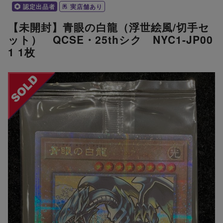
認定出品者
実店舗あり
【未開封】青眼の白龍（浮世絵風/切手セ
ット） QCSE・25thシク NYC1-JP00
1 1枚