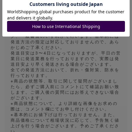
鑑定番号とは異なる出品や1edやアンリミなどの
バージョン違いとなる場合があります。細かなご
指定をいただくことができないため予めご了承く
ださい。
※発送方法は普通郵便、ゆうパケット、ゆうパッ
ク、一般書留のいずれかで行います。基本的には
発送方法の指定は対応しておりませんので、あら
かじめご了承ください。
発送目安は3〜4日になっておりますが、平日の営
業日に発送業務を行っておりますので、実際は発
送目安より早く発送される場合がございます。
全ての発送方法において、折れ・傷対策、防水を
行っております。
※商品の状態等、取引に関して疑問がございまし
たら、必ずご購入前にコメントにて確認お願い致
します。ご購入後の質問にはお答えできない場合
がございます。
※商品状態について、より詳細な画像をお求めの
際は、コメント欄にてお申し付けください。
※基本的にお値下げは行っておりません。また、
商品価格について相場状況に応じて、予告無く値
上げを行う場合がございます。予めご了承くださ
い。