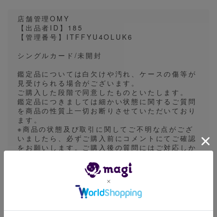
店舗管理OMY
【出品者ID】185
【管理番号】ITFFYU4OLUK6
シングルカード/未開封
鑑定品については白欠けや汚れ、ケースの傷等が
見受けられる場合がございます。
ご購入した段階で同意したものといたします。
鑑定品につきましては細かい状態に関するご質問
を商品の性質上一切お断りさせていただいており
ます。
※商品の状態及び取引に関してご不明な点がござ
いましたら、必ずご購入前にコメントにてご確認
をお願いします。ご購入後の質問にはご対応しか
ねる場合がございます。
※商品状態について、より詳細な画像をお求めの
際はコメント欄にてお申し付けください。
出品がPSAやBGSの場合、magiアプリのカタロ
グ画像を使用したイメージ画像を採用している場
合があります。画像表面の一枚の出品時は実物の