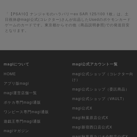
遊戯王ラッシュデュエル
「【PSA10】ナンジャモのハラバリーex SAR 125/100 1枚」は、土
ポケカ（未開封BOX）
日祝休@magi公式(コレクター)さんが出品したUsedのポケモンカード
ゲームのカードです。東京都からその他（商品説明参照)での発送目安
遊戯王（未開封BOX）
となります。
ポケカ（未開封パック）
遊戯王（未開封パック）
magiについて
magi公式アカウント一覧
デュエル・マスターズ
HOME
magi公式ショップ（コレクター向
け）
マジック：ザ・ギャザリング
アプリ版magi
magi公式ショップ（委託商品）
magi運営店舗一覧
ヴァイスシュヴァルツ
magi公式ショップ（VAULT）
ポケカ専門magi通販
magi公式X
クリプトスペルズ
ワンピース専門magi通販
magi秋葉原店公式X
遊戯王専門magi通販
マイクリプトヒーローズ
magi新宿西口店公式X
magiマガジン
遊戯王初期
magi秋葉原ラジオ会館店公式X