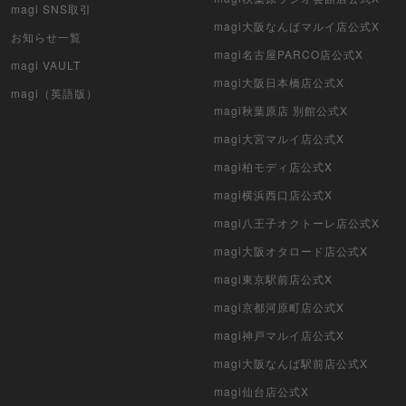
magi SNS取引
magi大阪なんばマルイ店公式X
デュエマクラシック
お知らせ一覧
magi名古屋PARCO店公式X
magi VAULT
旧枠デュエマ
magi大阪日本橋店公式X
magi（英語版）
magi秋葉原店 別館公式X
デュエマ海外版
magi大宮マルイ店公式X
ポケモンカード旧裏
magi柏モディ店公式X
ポケモンカード海外版
magi横浜西口店公式X
magi八王子オクトーレ店公式X
遊戯王海外版
magi大阪オタロード店公式X
カードファイト!! ヴァンガード
magi東京駅前店公式X
magi京都河原町店公式X
バトルスピリッツ
magi神戸マルイ店公式X
WIXOSS
magi大阪なんば駅前店公式X
magi仙台店公式X
WCCF