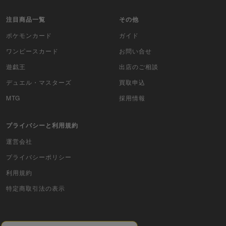
ムシキング
注目商品一覧
その他
ポケモンカード
ガイド
ドラゴンボールヒーローズ
ワンピースカード
お問い合せ
バディファイト
遊戯王
出店のご相談
Z/X（ゼクス）
デュエル・マスターズ
買取申込
MTG
採用情報
スポーツ
プライバシーと利用規約
アイカツ
運営会社
アクエリアンエイジ
プライバシーポリシー
アヴァロンの鍵
利用規約
特定商取引法の表示
アンジュ・ヴィエルジュ
イナズマイレブンTCG・イレブンプレカ