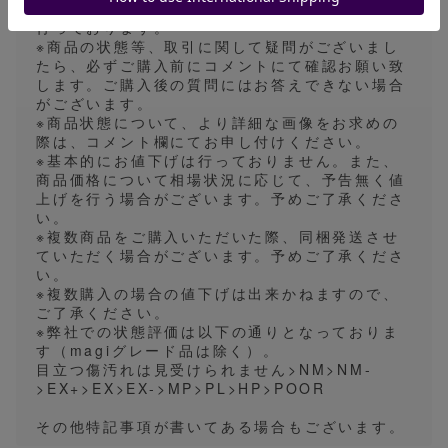
全ての発送方法において、折れ・傷対策、防水を
行っております。
※商品の状態等、取引に関して疑問がございまし
たら、必ずご購入前にコメントにて確認お願い致
します。ご購入後の質問にはお答えできない場合
がございます。
※商品状態について、より詳細な画像をお求めの
際は、コメント欄にてお申し付けください。
※基本的にお値下げは行っておりません。また、
商品価格について相場状況に応じて、予告無く値
上げを行う場合がございます。予めご了承くださ
い。
※複数商品をご購入いただいた際、同梱発送させ
ていただく場合がございます。予めご了承くださ
い。
※複数購入の場合の値下げは出来かねますので、
ご了承ください。
※弊社での状態評価は以下の通りとなっておりま
す（magiグレード品は除く）。
目立つ傷汚れは見受けられません>NM>NM-
>EX+>EX>EX->MP>PL>HP>POOR
その他特記事項が書いてある場合もございます。