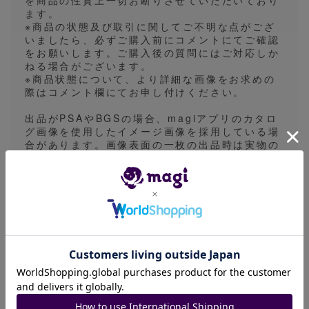
を商品の性質上一切お断りさせていただいており
ます。
※商品の状態及び取引に関してご不明な点がござ
いましたら、必ずご購入前にコメントにてご確認
をお願いします。ご購入後の質問にはご対応しか
ねる場合がございます。
※商品状態について、より詳細な画像をお求めの
際はコメント欄にてお申し付けください。
出品がPSAやBGSの場合、magiアプリのカタロ
グ画像を使用したイメージ画像を採用している場
合があります。画像表面の一枚の出品時は実物の
鑑定番号とは異なる出品や1edやアンリミなどの
バージョン違いとなる場合があります。細かなご
指定をいただくことができないため予めご了承く
ださい。
※発送方法は普通郵便、ゆうパケット、ゆうパッ
ク、一般書留のいずれかで行います。基本的には
発送方法の指定は対応しておりませんので、あら
かじめご了承ください。
発送目安は5〜7日になっておりますが、平日の営
業日に発送業務を行っておりますので、実際は発
送目安より早く発送される場合がございます。