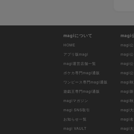
magiについて
mag
HOME
mag
アプリ版magi
mag
magi運営店舗一覧
magi
ポケカ専門magi通販
magi
ワンピース専門magi通販
magi
遊戯王専門magi通販
magi
magiマガジン
mag
magi SNS取引
mag
お知らせ一覧
magi
magi VAULT
magi