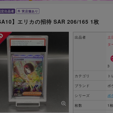
認定出品者
実店舗あり
SA10】エリカの招待 SAR 206/165 1枚
出品者
土
タ
3
カテゴリ
ト
ブランド
ポ
シリーズ
ポ
枚数
1