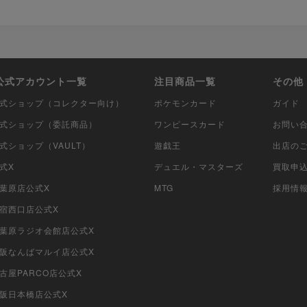
i公式アカウント一覧
注目商品一覧
その他
i公式ショップ（コレクター向け）
ポケモンカード
ガイド
i公式ショップ（委託商品）
ワンピースカード
お問い
公式ショップ（VAULT）
遊戯王
出店の
公式X
デュエル・マスターズ
買取申
秋葉原店公式X
MTG
採用情
新宿西口店公式X
i秋葉原ラジオ会館店公式X
i大阪なんばマルイ店公式X
名古屋PARCO店公式X
大阪日本橋店公式X