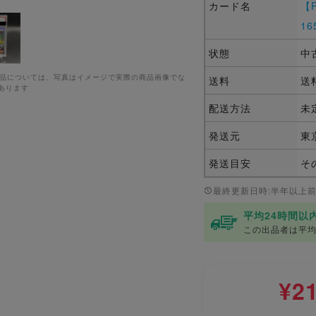
カード名
【P
16
状態
中
商品については、写真はイメージで実際の商品画像でな
送料
送
あります
配送方法
未
発送元
東
発送目安
そ
最終更新日時:半年以上
平均24時間以
この出品者は平均
¥2