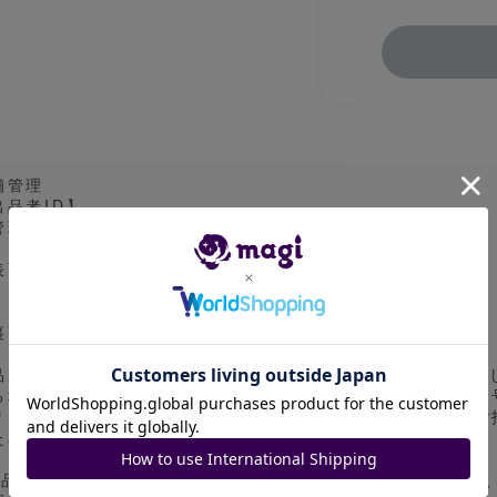
舗管理
出品者ID】
管理番号】IT
表面
裏面
品がPSAやBGSの場合、magiアプリのカタログ画像を使
る場合があります。画像表面の一枚の出品時は実物の鑑定番号
リミなどのバージョン違いとなる場合があります。細かなご
ため予めご了承ください。
商品の状態や取引の進め方に関して質問等がございましたら