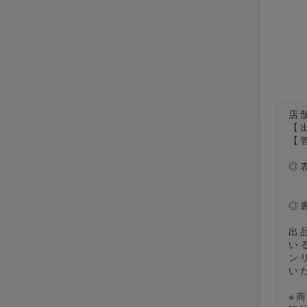
店
【
【
◎
◎
出
い
ン
い
※