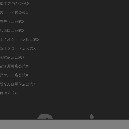
秋葉原店 別館公式X
大宮マルイ店公式X
柏モディ店公式X
横浜西口店公式X
i八王子オクトーレ店公式X
i大阪オタロード店公式X
東京駅前店公式X
京都河原町店公式X
神戸マルイ店公式X
i大阪なんば駅前店公式X
仙台店公式X