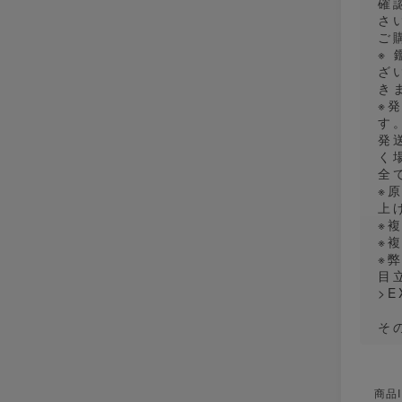
確
さ
ご
※
ざ
き
※
す
発
く
全
※
上
※
※
※
目
>E
そ
商品I