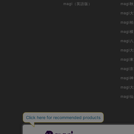
magi（英語版）
magi
magi
magi
magi
mag
mag
magi
magi
magi
mag
magi