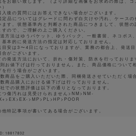
認をお願い致します。（より詳細な画像をお求めの際は、コ
い）
購入後の質問にはお答えできない場合がございます。
 鑑定品についてはグレードに問わず白欠けや汚れ、ケース
います。状態基準内と判断された商品につきまして、状態の
ますので、ご理解の上ご購入ください。
発送方法はゆうパケット、ゆうパック、一般書留、ネコポス
。基本的に発送方法の指定は対応しておりません。
送目安は3〜4日になっておりますが、業務の都合上、発送
場合がございます。
ての発送方法において、折れ・傷対策、防水を行っておりま
原則お値下げは行っておりません。また、商品価格について
げを行う場合がございます。
複数商品をご購入いただいた際、同梱発送させていただく場
複数商品購入における値下げは行っておりません。
弊社での状態評価は以下の通りとなっております。
立つ傷汚れは見受けられません>NM>NM-
X+>EX>EX->MP>PL>HP>POOR
の他特記事項が書いてある場合がございます。
D: 18817832