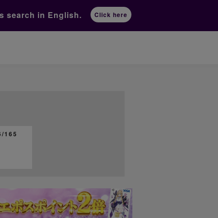
ts
search in English.
Click here
/165