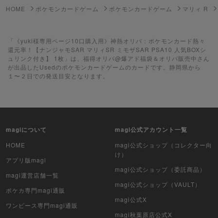
HOME
ポケモンカードゲーム
ポケモンカードゲーム
マリィ R
遊戯王ラッシュデュエル
「《yuki様専用ページ10口購入用》神熱オリパ：ポケモンカード熱々
ポケカ（未開封BOX）
還元率！【ナンジャモSAR マリィSR ミモザSAR PSA10 人気BOXシ
ュリンク付き】 1枚」は、福得オリパ@爆アド福袋＆オリパ販売中さん
遊戯王（未開封BOX）
が出品したUsedのポケモンカードゲームのカードです。静岡県から
１〜２日での発送目安となります。
ポケカ（未開封パック）
遊戯王（未開封パック）
デュエル・マスターズ
magiについて
magi公式アカウント一覧
HOME
magi公式ショップ（コレクター向
マジック：ザ・ギャザリング
け）
アプリ版magi
magi公式ショップ（委託商品）
ヴァイスシュヴァルツ
magi運営店舗一覧
magi公式ショップ（VAULT）
ポケカ専門magi通販
クリプトスペルズ
magi公式X
ワンピース専門magi通販
マイクリプトヒーローズ
magi秋葉原店公式X