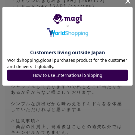
・カミツレのきらめき【SR】{246/172}
・リザードンex【SAR】{134/108}
・リーフィアV(SA)【SR】{071/069}
・エーフィV(SA)【SR】{081/069}
・ニンフィアV(SA)【SR】{083/069}
・シャワーズV(SA)【SR】{075/069}
🎉小当り🎉
・販売価格2000円前後のシングルカード
🥶ハズレ🥶
・SR以上1枚（HR.UR.SAR.CSR含む）
🚨 エネルギーカードは含まれておりません🚨
全て2枚重ねにしてスリーブに入れた後
シャッフルしておりますので私もどこに当たりが
あるか分からない様にしております。
シンプルな演出だから味わえるドキドキをを体感
していただければと思います🙇‍♂️
⚠️注意事項⚠️
・商品の性質上、発送後はこちらの過失以外では
キャンセルができません。