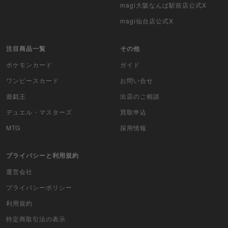
magi大阪なんば駅前店公式X
WCCF
magi仙台店公式X
ムシキング
注目商品一覧
その他
ドラゴンボールヒーローズ
ポケモンカード
ガイド
バディファイト
ワンピースカード
お問い合せ
遊戯王
出店のご相談
Z/X（ゼクス）
デュエル・マスターズ
買取申込
スポーツ
MTG
採用情報
アイカツ
プライバシーと利用規約
アクエリアンエイジ
運営会社
プライバシーポリシー
アヴァロンの鍵
利用規約
アンジュ・ヴィエルジュ
特定商取引法の表示