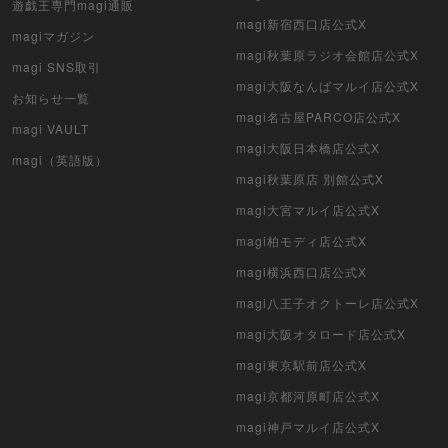
遊戯王専門magi通販
magi新宿西口店公式X
遊戯王初期
magiマガジン
magi秋葉原ラジオ会館店公式X
magi SNS取引
デュエマクラシック
magi大阪なんばマルイ店公式X
お知らせ一覧
magi名古屋PARCO店公式X
旧枠デュエマ
magi VAULT
magi大阪日本橋店公式X
magi（英語版）
デュエマ海外版
magi秋葉原店 別館公式X
ポケモンカード旧裏
magi大宮マルイ店公式X
magi柏モディ店公式X
ポケモンカード海外版
magi横浜西口店公式X
遊戯王海外版
magi八王子オクトーレ店公式X
magi大阪オタロード店公式X
カードファイト!! ヴァンガード
magi東京駅前店公式X
バトルスピリッツ
magi京都河原町店公式X
magi神戸マルイ店公式X
WIXOSS