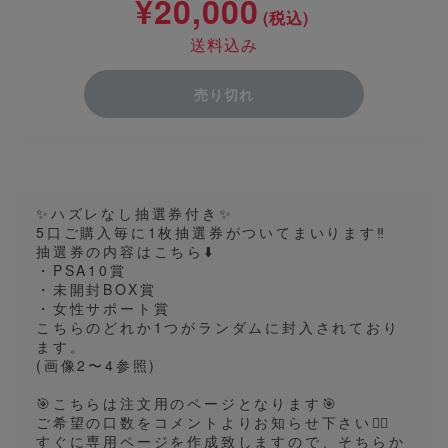
¥20,000
(税込)
送料込み
売り切れ
✨️ハズレなし抽選券付き✨️
5口ご購入毎に1枚抽選券がついてまいります‼️
抽選券の内容はこちら⬇️
・PSA10賞
・未開封BOX賞
・女性サポート賞
こちらのどれか1つがランダムに封入されており
ます。
(画像2〜4参照)
🎯こちらは注文用のページとなります🎯
ご希望の口数をコメントよりお知らせ下さい🙇‍♂️
すぐに専用ページを作成致しますので、そちらか