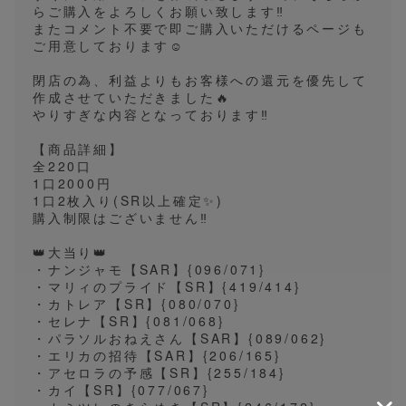
らご購入をよろしくお願い致します‼️
またコメント不要で即ご購入いただけるページも
ご用意しております☺️
閉店の為、利益よりもお客様への還元を優先して
作成させていただきました🔥
やりすぎな内容となっております‼️
【商品詳細】
全220口
1口2000円
1口2枚入り(SR以上確定✨️)
購入制限はございません‼️
👑大当り👑
・ナンジャモ【SAR】{096/071}
・マリィのプライド【SR】{419/414}
・カトレア【SR】{080/070}
・セレナ【SR】{081/068}
・パラソルおねえさん【SAR】{089/062}
・エリカの招待【SAR】{206/165}
・アセロラの予感【SR】{255/184}
・カイ【SR】{077/067}