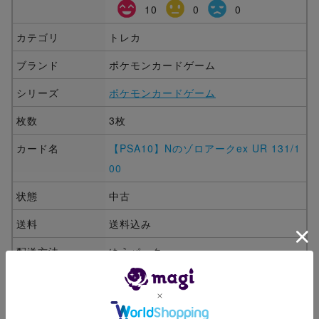
10
0
0
カテゴリ
トレカ
ブランド
ポケモンカードゲーム
シリーズ
ポケモンカードゲーム
枚数
3枚
カード名
【PSA10】Nのゾロアークex UR 131/1
00
状態
中古
送料
送料込み
配送方法
ゆうパック
発送元
神奈川県
発送目安
１〜２日