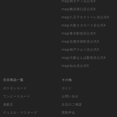
magi柏モディ店公式X
ポケモンカード旧裏
magi横浜西口店公式X
ポケモンカード海外版
magi八王子オクトーレ店公式X
遊戯王海外版
magi大阪オタロード店公式X
magi東京駅前店公式X
カードファイト!! ヴァンガード
magi京都河原町店公式X
バトルスピリッツ
magi神戸マルイ店公式X
magi大阪なんば駅前店公式X
WIXOSS
magi仙台店公式X
WCCF
注目商品一覧
その他
ムシキング
ポケモンカード
ガイド
ドラゴンボールヒーローズ
ワンピースカード
お問い合せ
遊戯王
出店のご相談
バディファイト
デュエル・マスターズ
買取申込