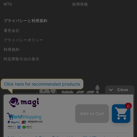
Z/X（ゼクス）
MTG
採用情報
スポーツ
プライバシーと利用規約
アイカツ
運営会社
プライバシーポリシー
アクエリアンエイジ
利用規約
アヴァロンの鍵
特定商取引法の表示
アンジュ・ヴィエルジュ
イナズマイレブンTCG・イレブンプレカ
ガンバライジング
艦これアーケード
古物商許可番号 株式会社ジラフ 東京都公安委員会 第303311606477号
キングオブプロレスリング
COPYRIGHT © 2019 Jiraffe Inc.
クルセイドシステムカードゲーム