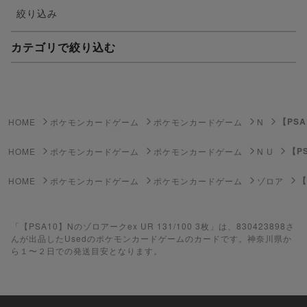
絞り込み
カテゴリで絞り込む
妖怪ウォッチTCG・妖怪メダル
ゲーム機・ゲームソフト
【PSA
HOME
ポケモンカードゲーム
ポケモンカードゲーム
N
ポケモンカードゲーム
【PS
HOME
ポケモンカードゲーム
ポケモンカードゲーム
N U
遊戯王
【
HOME
ポケモンカードゲーム
ポケモンカードゲーム
ゾロア
遊戯王ラッシュデュエル
「【PSA10】Nのゾロアークex UR 131/100 3枚」は、830423898さ
ポケカ（未開封BOX）
んが出品したUsedのポケモンカードゲームのカードです。神奈川県か
ら１〜２日での発送目安となります。
遊戯王（未開封BOX）
ポケカ（未開封パック）