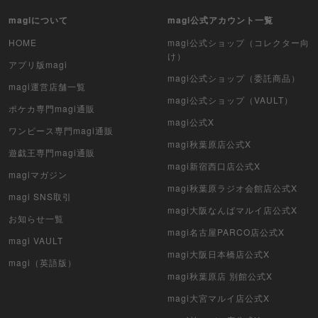
遊戯王（未開封パック）
magiについて
magi公式アカウント一覧
デュエル・マスターズ
HOME
magi公式ショップ（コレクター向
け）
アプリ版magi
マジック：ザ・ギャザリング
magi公式ショップ（委託商品）
magi運営店舗一覧
magi公式ショップ（VAULT）
ヴァイスシュヴァルツ
ポケカ専門magi通販
magi公式X
ワンピース専門magi通販
クリプトスペルズ
magi秋葉原店公式X
遊戯王専門magi通販
magi新宿西口店公式X
マイクリプトヒーローズ
magiマガジン
magi秋葉原ラジオ会館店公式X
magi SNS取引
遊戯王初期
magi大阪なんばマルイ店公式X
お知らせ一覧
デュエマクラシック
magi名古屋PARCO店公式X
magi VAULT
magi大阪日本橋店公式X
旧枠デュエマ
magi（英語版）
magi秋葉原店 別館公式X
デュエマ海外版
magi大宮マルイ店公式X