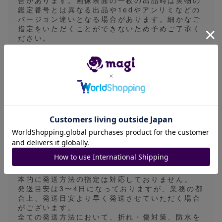
合があります。画像表面の一枚の出品時は実物の
鑑定番号とは異なる出品や1edやアンリミなどの
バージョン違いとなる場合があります。細かなご
指定をいただくことができないため予めご了承く
ださい。
※商品の状態や取引の進め方に関して質問等がご
ざいましたら、必ずご購入前にコメントにて確認
をお願い致します。（より詳細な画像をお求めの
際は、コメント欄にてお申し付けください）
ご購入後の質問にはお答えできない場合がござい
ます。
※ 鑑定品についてはグレードに問わず白欠けや汚
れ、ケースの傷等が見受けられる場合がございま
す。状態基準内と判断された商品につきまして、
状態の記載を一部省略させていただきますので、
ご理解の上ご購入ください。
※発送方法はゆうパケット、ゆうパック、一般書
留、ネコポス、宅急便のいずれかで行います。基
本的に発送方法の指定は対応しておりません。
発送目安は3〜4日になっておりますが、業務の都
合上、発送目安より早く発送させていただく場合
がございます。
全ての発送方法において、折れ・傷対策、防水を