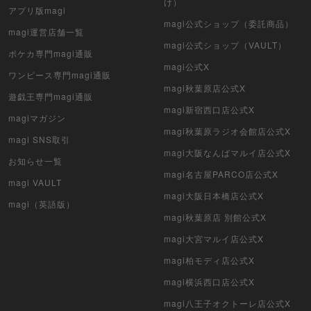
け）
遊戯王（未開封パック）
アプリ版magi
magi公式ショップ（委託商品）
magi運営店舗一覧
デュエル・マスターズ
magi公式ショップ（VAULT）
ポケカ専門magi通販
マジック：ザ・ギャザリング
magi公式X
ワンピース専門magi通販
magi秋葉原店公式X
遊戯王専門magi通販
ヴァイスシュヴァルツ
magi新宿西口店公式X
magiマガジン
クリプトスペルズ
magi秋葉原ラジオ会館店公式X
magi SNS取引
magi大阪なんばマルイ店公式X
マイクリプトヒーローズ
お知らせ一覧
magi名古屋PARCO店公式X
magi VAULT
遊戯王初期
magi大阪日本橋店公式X
magi（英語版）
magi秋葉原店 別館公式X
デュエマクラシック
magi大宮マルイ店公式X
旧枠デュエマ
magi柏モディ店公式X
デュエマ海外版
magi横浜西口店公式X
magi八王子オクトーレ店公式X