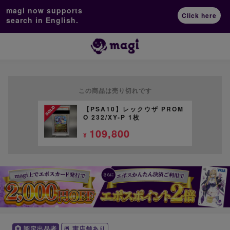
magi now supports
Click here
search in English.
この商品は売り切れです
【PSA10】レックウザ PROM
O 232/XY-P 1枚
109,800
¥
認定出品者
実店舗あり