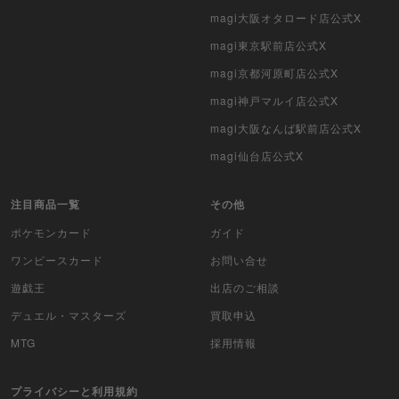
ポケモンカード旧裏
magi大阪オタロード店公式X
ポケモンカード海外版
magi東京駅前店公式X
magi京都河原町店公式X
遊戯王海外版
magi神戸マルイ店公式X
カードファイト!! ヴァンガード
magi大阪なんば駅前店公式X
バトルスピリッツ
magi仙台店公式X
WIXOSS
注目商品一覧
その他
ポケモンカード
ガイド
WCCF
ワンピースカード
お問い合せ
ムシキング
遊戯王
出店のご相談
ドラゴンボールヒーローズ
デュエル・マスターズ
買取申込
MTG
採用情報
バディファイト
プライバシーと利用規約
Z/X（ゼクス）