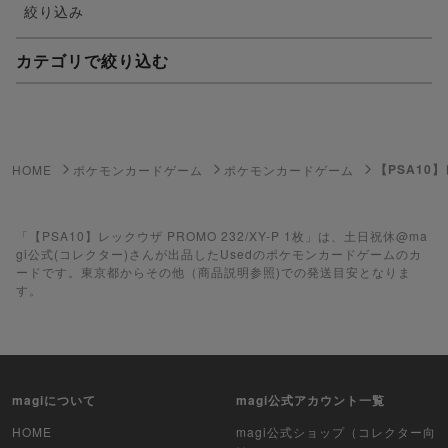
絞り込み
カテゴリで絞り込む
妖怪ウォッチTCG・妖怪メダル
ゲーム機・ゲームソフト
【PSA10】
HOME
ポケモンカードゲーム
ポケモンカードゲーム
ポケモンカードゲーム
遊戯王
「【PSA10】レックウザ PROMO 232/XY-P 1枚」は、土日祝休@ma
gi公式(コレクター)さんが出品したUsedのポケモンカードゲームのカ
ードです。東京都からその他（商品説明参照)での発送目安となりま
遊戯王ラッシュデュエル
す。
ポケカ（未開封BOX）
遊戯王（未開封BOX）
magiについて
magi公式アカウント一覧
ポケカ（未開封パック）
HOME
magi公式ショップ（コレクター向