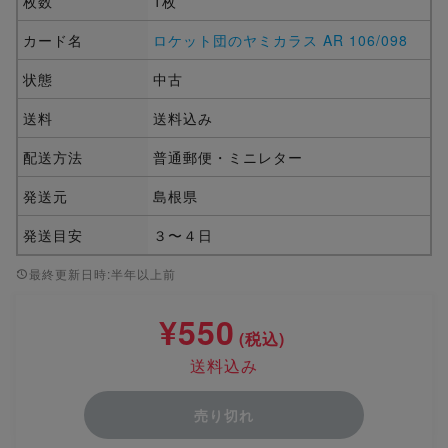
枚数
1枚
カード名
ロケット団のヤミカラス AR 106/098
状態
中古
送料
送料込み
配送方法
普通郵便・ミニレター
発送元
島根県
発送目安
３〜４日
最終更新日時:半年以上前
¥550
(税込)
送料込み
売り切れ