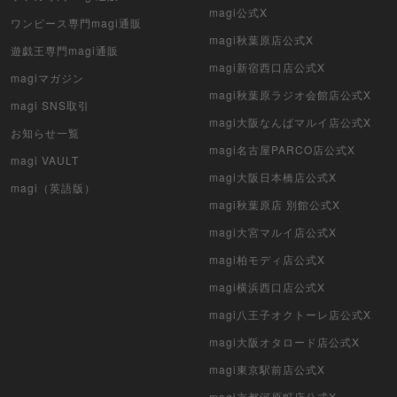
magi公式X
ワンピース専門magi通販
クリプトスペルズ
magi秋葉原店公式X
遊戯王専門magi通販
magi新宿西口店公式X
マイクリプトヒーローズ
magiマガジン
magi秋葉原ラジオ会館店公式X
magi SNS取引
遊戯王初期
magi大阪なんばマルイ店公式X
お知らせ一覧
デュエマクラシック
magi名古屋PARCO店公式X
magi VAULT
magi大阪日本橋店公式X
旧枠デュエマ
magi（英語版）
magi秋葉原店 別館公式X
デュエマ海外版
magi大宮マルイ店公式X
magi柏モディ店公式X
ポケモンカード旧裏
magi横浜西口店公式X
ポケモンカード海外版
magi八王子オクトーレ店公式X
遊戯王海外版
magi大阪オタロード店公式X
magi東京駅前店公式X
カードファイト!! ヴァンガード
magi京都河原町店公式X