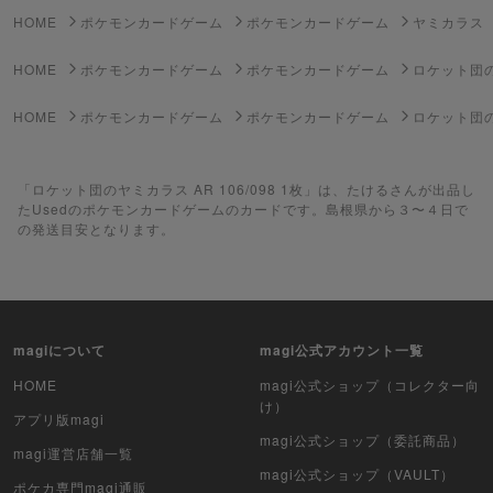
HOME
ポケモンカードゲーム
ポケモンカードゲーム
ヤミカラス
ポケモンカードゲーム
HOME
ポケモンカードゲーム
ポケモンカードゲーム
ロケット団
遊戯王
HOME
ポケモンカードゲーム
ポケモンカードゲーム
ロケット団の
遊戯王ラッシュデュエル
「ロケット団のヤミカラス AR 106/098 1枚」は、たけるさんが出品し
ポケカ（未開封BOX）
たUsedのポケモンカードゲームのカードです。島根県から３〜４日で
の発送目安となります。
遊戯王（未開封BOX）
ポケカ（未開封パック）
遊戯王（未開封パック）
magiについて
magi公式アカウント一覧
デュエル・マスターズ
HOME
magi公式ショップ（コレクター向
け）
アプリ版magi
マジック：ザ・ギャザリング
magi公式ショップ（委託商品）
magi運営店舗一覧
magi公式ショップ（VAULT）
ヴァイスシュヴァルツ
ポケカ専門magi通販