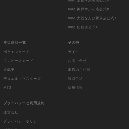
バトルスピリッツ
magi神戸マルイ店公式X
magi大阪なんば駅前店公式X
WIXOSS
magi仙台店公式X
WCCF
注目商品一覧
その他
ムシキング
ポケモンカード
ガイド
ドラゴンボールヒーローズ
ワンピースカード
お問い合せ
遊戯王
出店のご相談
バディファイト
デュエル・マスターズ
買取申込
Z/X（ゼクス）
MTG
採用情報
スポーツ
プライバシーと利用規約
アイカツ
運営会社
プライバシーポリシー
アクエリアンエイジ