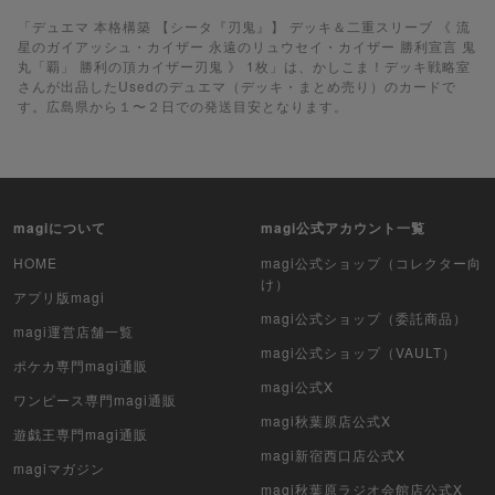
遊戯王
「デュエマ 本格構築 【シータ『刃鬼』】 デッキ＆二重スリーブ 《 流
星のガイアッシュ・カイザー 永遠のリュウセイ・カイザー 勝利宣言 鬼
丸「覇」 勝利の頂カイザー刃鬼 》 1枚」は、かしこま！デッキ戦略室
遊戯王ラッシュデュエル
さんが出品したUsedのデュエマ（デッキ・まとめ売り）のカードで
す。広島県から１〜２日での発送目安となります。
ポケカ（未開封BOX）
遊戯王（未開封BOX）
ポケカ（未開封パック）
magiについて
magi公式アカウント一覧
HOME
magi公式ショップ（コレクター向
遊戯王（未開封パック）
け）
アプリ版magi
デュエル・マスターズ
magi公式ショップ（委託商品）
magi運営店舗一覧
magi公式ショップ（VAULT）
ポケカ専門magi通販
マジック：ザ・ギャザリング
magi公式X
ワンピース専門magi通販
ヴァイスシュヴァルツ
magi秋葉原店公式X
遊戯王専門magi通販
magi新宿西口店公式X
クリプトスペルズ
magiマガジン
magi秋葉原ラジオ会館店公式X