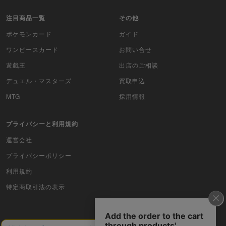
WIXOSS
注目商品一覧
その他
WCCF
ポケモンカード
ガイド
ムシキング
ワンピースカード
お問い合せ
遊戯王
出店のご相談
ドラゴンボールヒーローズ
デュエル・マスターズ
買取申込
バディファイト
MTG
採用情報
Z/X（ゼクス）
プライバシーと利用規約
スポーツ
運営会社
プライバシーポリシー
アイカツ
利用規約
アクエリアンエイジ
特定商取引法の表示
アヴァロンの鍵