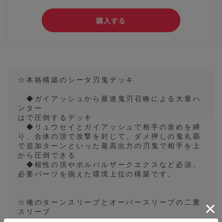
購入する
☆本格構築のシータ刃鬼デッキ
◆ガイアッシュから最速鬼刃召喚による大量ハ
ンター
はで圧倒するデッキ
◆リュウセイとガイアッシュで相手の攻めを縛
り、合体の頂で攻撃を封じて、ダメ押しの鬼丸覇
で追加ターンといった最高出力の刃鬼で相手を上
から圧倒できる
◆根性の頂やボルバルザークエクスなど必須、
必要パーツを揃えた環境上位の構築です。
☆俺のターンスリーブとオーバースリーブの二重
スリーブ