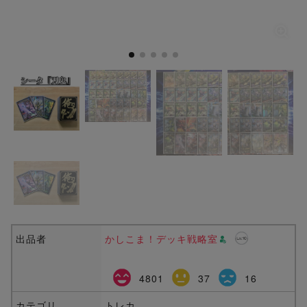
出品者
かしこま！デッキ戦略室
4801
37
16
カテゴリ
トレカ