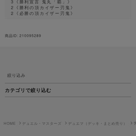
3《勝利宣言 鬼丸「覇」》
2《勝利の頂カイザー刃鬼》
2《必勝の頂カイザー刃鬼》
商品ID: 210095289
絞り込み
カテゴリで絞り込む
妖怪ウォッチTCG・妖怪メダル
ゲーム機・ゲームソフト
HOME
デュエル・マスターズ
デュエマ（デッキ・まとめ売り）
ポケモンカードゲーム