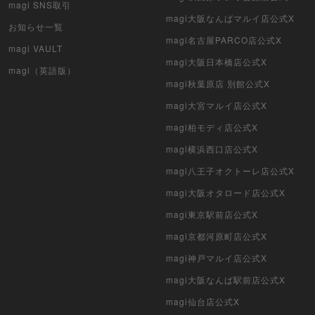
magi SNS取引
マイクリプトヒーローズ
magi大阪なんばマルイ店公式X
お知らせ一覧
magi名古屋PARCO店公式X
遊戯王初期
magi VAULT
magi大阪日本橋店公式X
magi（英語版）
デュエマクラシック
magi秋葉原店 別館公式X
旧枠デュエマ
magi大宮マルイ店公式X
magi柏モディ店公式X
デュエマ海外版
magi横浜西口店公式X
ポケモンカード旧裏
magi八王子オクトーレ店公式X
magi大阪オタロード店公式X
ポケモンカード海外版
magi東京駅前店公式X
遊戯王海外版
magi京都河原町店公式X
カードファイト!! ヴァンガード
magi神戸マルイ店公式X
magi大阪なんば駅前店公式X
バトルスピリッツ
magi仙台店公式X