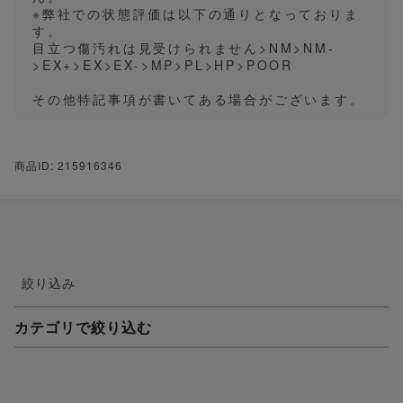
※弊社での状態評価は以下の通りとなっておりま
す。
目立つ傷汚れは見受けられません>NM>NM-
>EX+>EX>EX->MP>PL>HP>POOR
その他特記事項が書いてある場合がございます。
商品ID: 215916346
絞り込み
カテゴリで絞り込む
妖怪ウォッチTCG・妖怪メダル