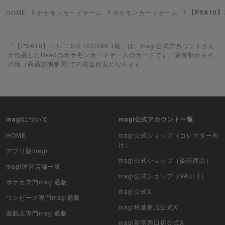
ゲーム機・ゲームソフト
【PSA10】コ
HOME
ポケモンカードゲーム
ポケモンカードゲーム
ポケモンカードゲーム
遊戯王
「【PSA10】コルニ SR 102/096 1枚」は、magi公式アカウントさん
が出品したUsedのポケモンカードゲームのカードです。東京都からそ
の他（商品説明参照)での発送目安となります。
遊戯王ラッシュデュエル
ポケカ（未開封BOX）
遊戯王（未開封BOX）
magiについて
magi公式アカウント一覧
ポケカ（未開封パック）
HOME
magi公式ショップ（コレクター向
け）
アプリ版magi
遊戯王（未開封パック）
magi公式ショップ（委託商品）
magi運営店舗一覧
magi公式ショップ（VAULT）
デュエル・マスターズ
ポケカ専門magi通販
magi公式X
ワンピース専門magi通販
マジック：ザ・ギャザリング
magi秋葉原店公式X
遊戯王専門magi通販
ヴァイスシュヴァルツ
magi新宿西口店公式X