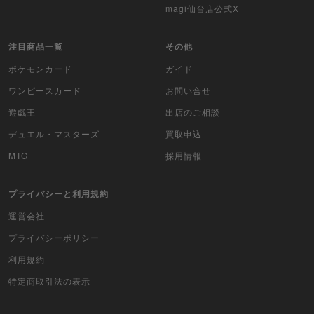
magi仙台店公式X
バトルスピリッツ
注目商品一覧
その他
WIXOSS
ポケモンカード
ガイド
WCCF
ワンピースカード
お問い合せ
遊戯王
出店のご相談
ムシキング
デュエル・マスターズ
買取申込
ドラゴンボールヒーローズ
MTG
採用情報
バディファイト
プライバシーと利用規約
Z/X（ゼクス）
運営会社
スポーツ
プライバシーポリシー
利用規約
アイカツ
特定商取引法の表示
アクエリアンエイジ