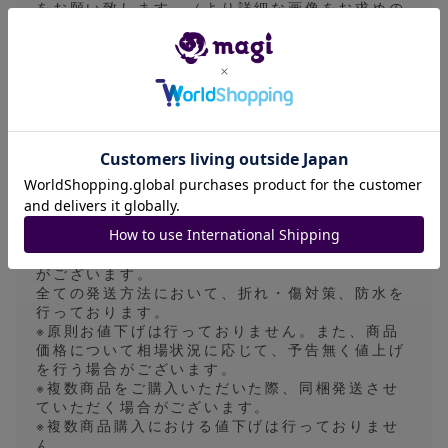
をお願い致します。（より詳細な画像をお求めの
際は、コメント欄にてお申し付けください）
ご購入後の質問にはお答えできない場合がござい
ます。
※ 鑑定品についてはグレードに問わず白欠けや汚
れ、ケースの傷等が見受けられる場合がございま
す。状態基準内と判断された商品につきまして、
状態の記載を一部省略させていただきますので、
ご理解の上ご購入ください。
※発送方法はゆうパケット、ゆうパック、一般書
留、ネコポス、宅急便のいずれかで行います。基
本的に発送方法の指定は対応しておりません。
発送目安は5~7日になっておりますが、業務の都
合上、発送目安より早く発送させていただく場合
がございます。
全ての発送方法において、折れ・傷対策、防水を
行っております。
※原則お値下げは行っておりません。また、商品
価格について相場状況に応じて、予告無く値上げ
を行う場合がございます。
※複数商品をご購入いただいた際、同梱発送させ
ていただく場合がございます。
※複数商品購入における値下げは行っておりませ
ん。