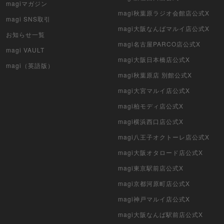
magiマガジン
magi秋葉原ラジオ会館店公式X
magi SNS取引
クリプトスペルズ
magi大阪なんばマルイ店公式X
お知らせ一覧
マイクリプトヒーローズ
magi名古屋PARCO店公式X
magi VAULT
magi大阪日本橋店公式X
遊戯王初期
magi（英語版）
magi秋葉原店 別館公式X
デュエマクラシック
magi大宮マルイ店公式X
magi柏モディ店公式X
旧枠デュエマ
magi横浜西口店公式X
デュエマ海外版
magi八王子オクトーレ店公式X
ポケモンカード旧裏
magi大阪オタロード店公式X
magi東京駅前店公式X
ポケモンカード海外版
magi京都河原町店公式X
遊戯王海外版
magi神戸マルイ店公式X
magi大阪なんば駅前店公式X
カードファイト!! ヴァンガード